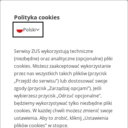
Polityka cookies
Polski
Menu
Szukaj
Serwisy ZUS wykorzystują techniczne
(niezbędne) oraz analityczne (opcjonalne) pliki
cookies. Możesz zaakceptować wykorzystanie
Emerytury
przez nas wszystkich takich plików (przycisk
„Przejdź do serwisu”) lub dostosować swoje
zgody (przycisk „Zarządzaj opcjami”). Jeśli
wybierzesz przycisk „Odrzuć opcjonalne”,
będziemy wykorzystywać tylko niezbędne pliki
Baza zlikwidowanych lub
cookies. W każdej chwili możesz zmienić swoje
przekształconych zakładów pracy
ustawienia. Aby to zrobić, kliknij „Ustawienia
plików cookies” w stopce.