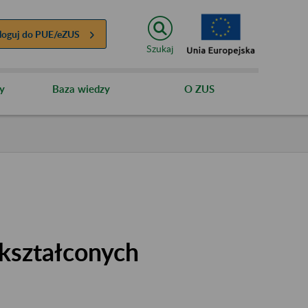
loguj do
PUE/eZUS
Szukaj
y
Baza wiedzy
O ZUS
kształconych