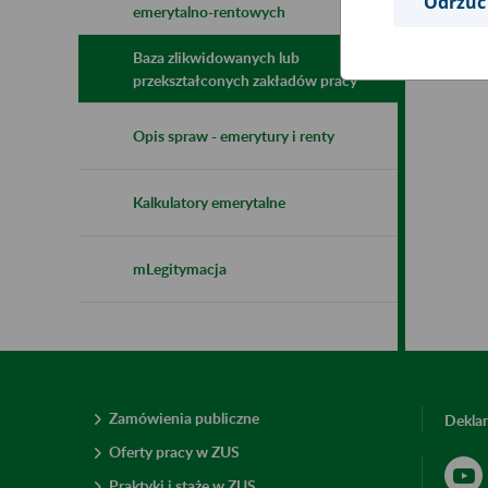
Odrzuć
emerytalno-rentowych
Baza zlikwidowanych lub
przekształconych zakładów pracy
Opis spraw - emerytury i renty
Kalkulatory emerytalne
mLegitymacja
Zamówienia publiczne
Deklar
Oferty pracy w ZUS
Praktyki i staże w ZUS