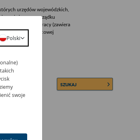
ektórych urzędów wojewódzkich,
wiera ułożone w porządku
łconych zakładów pracy (zawiera
 lub osobowej i płacowej
Polski
jonalne)
takich
cisk
SZUKAJ
dziemy
ienić swoje