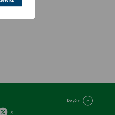
serwisu
Do góry
X