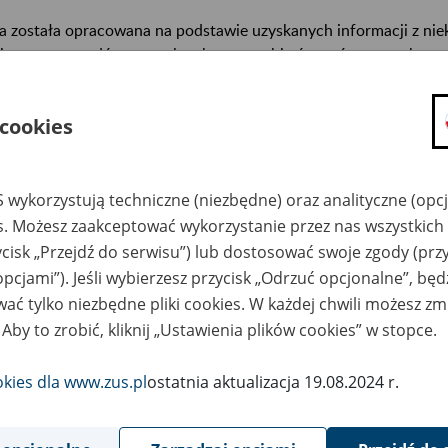
a została opracowana na podstawie uzyskanych informacji z ni
isterstw, urzędów centralnych oraz archiwów państwowych, za
abetycznym informacje na temat zlikwidowanych bądź przekszta
n. informacje o miejscu przechowywania dokumentacji osobowej
 cookies
cowników tych zakładów).
ę można przeszukiwać wg nazwy zakładu pracy.
 wykorzystują techniczne (niezbędne) oraz analityczne (opc
gi można przesyłać poprzez formularz umieszczony poniżej.
es. Możesz zaakceptować wykorzystanie przez nas wszystkich 
ycisk „Przejdź do serwisu”) lub dostosować swoje zgody (przy
wa zakładu pracy:
opcjami”). Jeśli wybierzesz przycisk „Odrzuć opcjonalne”, bę
ać tylko niezbędne pliki cookies. W każdej chwili możesz zm
ystkie uwagi można przesyłać poprzez
formularz
 Aby to zrobić, kliknij „Ustawienia plików cookies” w stopce.
okies dla www.zus.pl
ostatnia aktualizacja 19.08.2024 r.
Wyświetl wszystkie