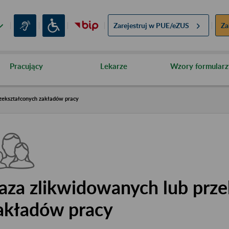
Zarejestruj w
PUE/eZUS
Za
Pracujący
Lekarze
Wzory formularz
zekształconych zakładów pracy
aza zlikwidowanych lub prze
akładów pracy