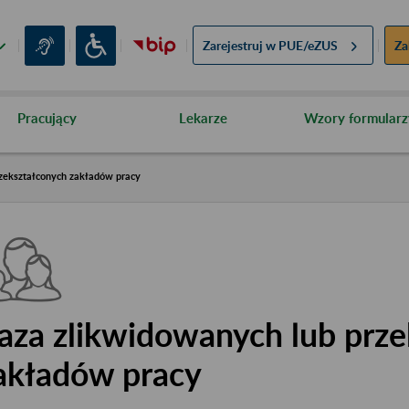
Zarejestruj w
PUE/eZUS
Za
Pracujący
Lekarze
Wzory formularz
zekształconych zakładów pracy
aza zlikwidowanych lub prze
akładów pracy