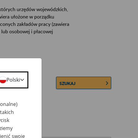
ektórych urzędów wojewódzkich,
wiera ułożone w porządku
łconych zakładów pracy (zawiera
 lub osobowej i płacowej
Polski
SZUKAJ
jonalne)
takich
cisk
dziemy
ienić swoje