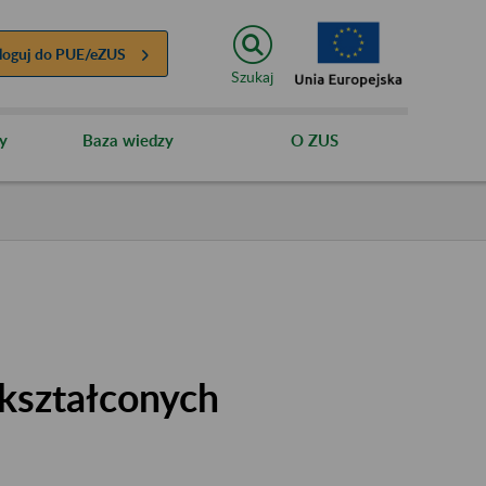
loguj do
PUE/eZUS
Szukaj
y
Baza wiedzy
O ZUS
kształconych