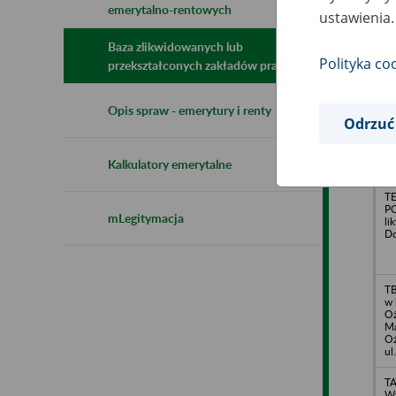
emerytalno-rentowych
N
ustawienia.
z
z
Baza zlikwidowanych lub
Polityka co
przekształconych zakładów pracy
Te
Opis spraw - emerytury i renty
Sp
Odrzuć
li
ul
Kalkulatory emerytalne
T
PO
mLegitymacja
li
Do
TB
w 
Oż
Ma
Oż
ul
T
Wy