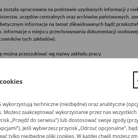
a została opracowana na podstawie uzyskanych informacji z ni
isterstw, urzędów centralnych oraz archiwów państwowych, za
abetycznym informacje na temat zlikwidowanych bądź przekszta
n. informacje o miejscu przechowywania dokumentacji osobowej
cowników tych zakładów).
ę można przeszukiwać wg nazwy zakładu pracy.
gi można przesyłać poprzez formularz umieszczony poniżej.
 cookies
wa zakładu pracy:
ystkie uwagi można przesyłać poprzez
formularz
 wykorzystują techniczne (niezbędne) oraz analityczne (opc
es. Możesz zaakceptować wykorzystanie przez nas wszystkich 
ycisk „Przejdź do serwisu”) lub dostosować swoje zgody (przy
Ukryj wszystkie pozycje bazy
opcjami”). Jeśli wybierzesz przycisk „Odrzuć opcjonalne”, bę
ać tylko niezbędne pliki cookies. W każdej chwili możesz zm