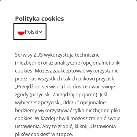
Polityka cookies
Polski
Menu
Szukaj
Serwisy ZUS wykorzystują techniczne
(niezbędne) oraz analityczne (opcjonalne) pliki
cookies. Możesz zaakceptować wykorzystanie
Emerytury
przez nas wszystkich takich plików (przycisk
„Przejdź do serwisu”) lub dostosować swoje
zgody (przycisk „Zarządzaj opcjami”). Jeśli
wybierzesz przycisk „Odrzuć opcjonalne”,
będziemy wykorzystywać tylko niezbędne pliki
Baza zlikwidowanych lub
cookies. W każdej chwili możesz zmienić swoje
przekształconych zakładów pracy
ustawienia. Aby to zrobić, kliknij „Ustawienia
plików cookies” w stopce.