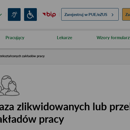
Zarejestruj w
PUE/eZUS
Za
Pracujący
Lekarze
Wzory formularz
zekształconych zakładów pracy
aza zlikwidowanych lub prze
akładów pracy