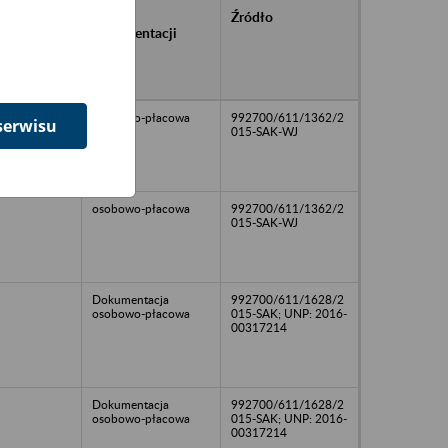
rańcowe
Rodzaj
Źródło
ntacji
dokumentacji
owywanej w
ach
owych
osobowo-płacowa
992700/611/1362/2
serwisu
015-SAK-WJ
osobowo-płacowa
992700/611/1362/2
015-SAK-WJ
Dokumentacja
992700/611/1628/2
osobowo-płacowa
015-SAK; UNP: 2016-
00317214
Dokumentacja
992700/611/1628/2
osobowo-płacowa
015-SAK; UNP: 2016-
00317214