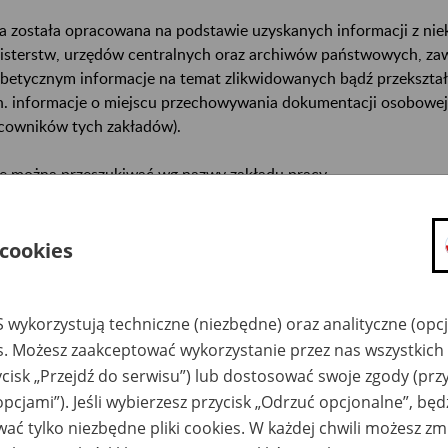
a została opracowana na podstawie uzyskanych informacji z ni
isterstw, urzędów centralnych oraz archiwów państwowych, za
abetycznym informacje na temat zlikwidowanych bądź przekszta
n. informacje o miejscu przechowywania dokumentacji osobowej
cowników tych zakładów).
ę można przeszukiwać wg nazwy zakładu pracy.
gi można przesyłać poprzez formularz umieszczony poniżej.
 cookies
wa zakładu pracy:
ystkie uwagi można przesyłać poprzez
formularz
 wykorzystują techniczne (niezbędne) oraz analityczne (opc
es. Możesz zaakceptować wykorzystanie przez nas wszystkich 
ycisk „Przejdź do serwisu”) lub dostosować swoje zgody (przy
Ukryj wszystkie pozycje bazy
opcjami”). Jeśli wybierzesz przycisk „Odrzuć opcjonalne”, bę
ać tylko niezbędne pliki cookies. W każdej chwili możesz zm