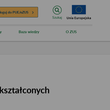
loguj do
PUE/eZUS
Szukaj
y
Baza wiedzy
O ZUS
kształconych