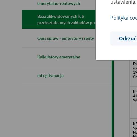
ustawienia.
emerytalno-rentowych
N
z
z
Baza zlikwidowanych lub
Polityka co
przekształconych zakładów pracy
De
Odrzuć
Opis spraw - emerytury i renty
Łu
Cz
Kalkulatory emerytalne
Fy
o.
19
mLegitymacja
Cz
Ke
41
Wo
K
Sp
No
N