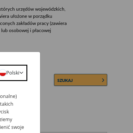
ektórych urzędów wojewódzkich,
wiera ułożone w porządku
łconych zakładów pracy (zawiera
 lub osobowej i płacowej
Polski
SZUKAJ
jonalne)
takich
cisk
dziemy
ienić swoje