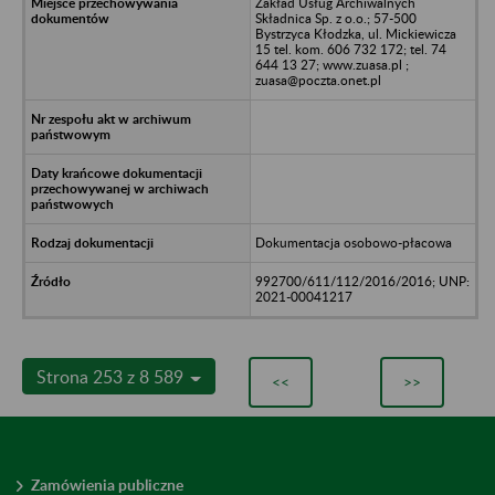
Zakład Usług Archiwalnych
Składnica Sp. z o.o.; 57-500
Bystrzyca Kłodzka, ul. Mickiewicza
15 tel. kom. 606 732 172; tel. 74
644 13 27; www.zuasa.pl ;
zuasa@poczta.onet.pl
Dokumentacja osobowo-płacowa
992700/611/112/2016/2016; UNP:
2021-00041217
Strona 253 z 8 589
<<
>>
Zamówienia publiczne