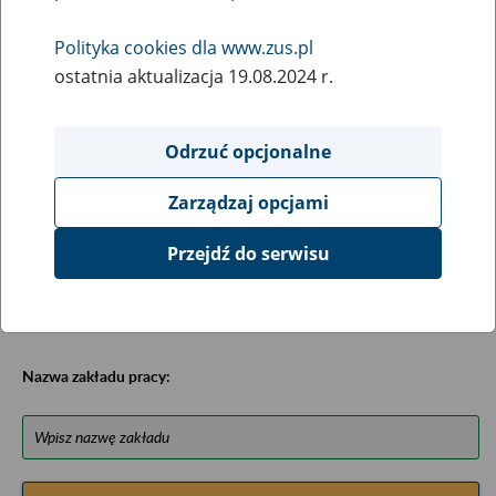
Baza została opracowana na podstawie uzyskanych
informacji z niektórych urzędów wojewódzkich,
Polityka cookies dla www.zus.pl
ministerstw, urzędów centralnych oraz archiwów
ostatnia aktualizacja 19.08.2024 r.
państwowych, zawiera ułożone w porządku alfabetycznym
informacje na temat zlikwidowanych bądź
przekształconych zakładów pracy (zawiera m.in. informacje
Odrzuć opcjonalne
o miejscu przechowywania dokumentacji osobowej lub
osobowej i płacowej pracowników tych zakładów).
Zarządzaj opcjami
Bazę można przeszukiwać wg nazwy zakładu pracy.
Przejdź do serwisu
Uwagi można przesyłać poprzez formularz umieszczony
poniżej.
Nazwa zakładu pracy: