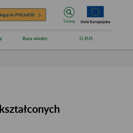
loguj do
PUE/eZUS
Szukaj
y
Baza wiedzy
O ZUS
kształconych