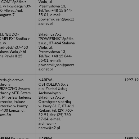
LCOM" Spółka z
Wola, ul.
o. w likwidacji/n39-
Przemysłowa 13,
0 Mielec,/nul.
Tel/fax: +48 15 844-
augutta 7
55-01, e-mail:
powiernik_san@poczt
a.onet.pl
B.I. "BUDO-
Składnica Akt
MPLEX" Spółka z
"POWIERNIK" Spółka
o. w
z o.o., 37-464 Stalowa
adłości/n37-450
Wola, ul.
alowa Wola,/nAl.
Przemysłowa 13,
na Pawła II 25
Tel/fax: +48 15 844-
55-01, e-mail:
powiernik_san@poczt
a.onet.pl
zedsiębiorstwo
NAREW–
1997-19
chrony
OSTROŁĘKA Sp. z
URZECZKO System
o.o. Zakład Usług
chrony MTP-Sezam
Archiwalnych i
c. Mirosław Tadeusz
Składnica Akt w
rzeczko, Łukasz
Ostrołęce z siedzibą
rzeczko w Łomży,
w: Ławy 81 C, 07-411
-400 Łomża, ul.
Rzekuń, tel. (29) 760-
owa 3A
52-91, fax: (29) 760-
57-34, e-mail:
archiwum-
narew@o2.pl
RLEN Sp. z o.o. w
NAREW–
1998-20