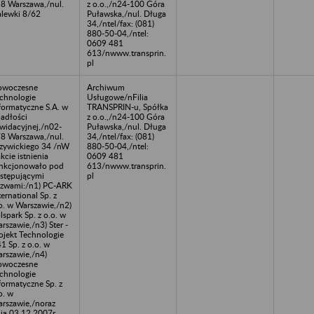
8 Warszawa,/nul.
z o.o.,/n24-100 Góra
lewki 8/62
Puławska,/nul. Długa
34,/ntel/fax: (081)
880-50-04,/ntel:
0609 481
613/nwww.transprin.
pl
owoczesne
Archiwum
chnologie
Usługowe/nFilia
formatyczne S.A. w
TRANSPRIN-u, Spółka
adłości
z o.o.,/n24-100 Góra
kwidacyjnej,/n02-
Puławska,/nul. Długa
8 Warszawa,/nul.
34,/ntel/fax: (081)
zywickiego 34 /nW
880-50-04,/ntel:
akcie istnienia
0609 481
nkcjonowało pod
613/nwww.transprin.
stępującymi
pl
zwami:/n1) PC-ARK
ternational Sp. z
o. w Warszawie,/n2)
lspark Sp. z o.o. w
rszawie,/n3) Ster -
ojekt Technologie
1 Sp. z o.o. w
rszawie,/n4)
owoczesne
chnologie
formatyczne Sp. z
o. w
rszawie,/noraz
ia 03.12.2007r.