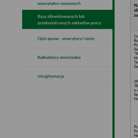
emerytalno-rentowych
N
z
z
Baza zlikwidowanych lub
przekształconych zakładów pracy
Oś
Opis spraw - emerytury i renty
R
Pr
Si
"S
Kalkulatory emerytalne
li
Ta
Za
mLegitymacja
Z
"R
o.
Sa
Ho
Pr
Pr
H