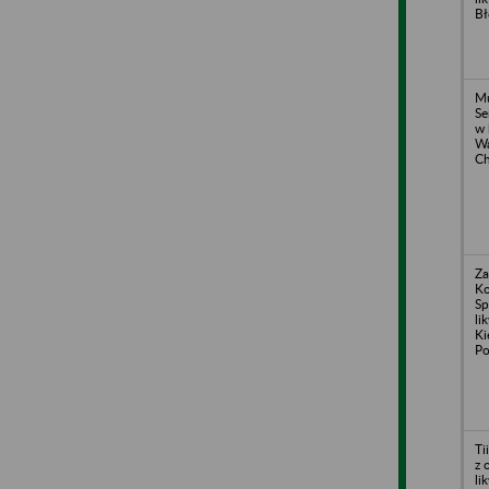
Bł
Mu
Se
w 
Wa
Ch
Za
Ko
Sp
li
Ki
Po
Ti
z 
li