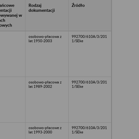
rańcowe
Rodzaj
Źródło
ntacji
dokumentacji
owywanej w
ach
owych
osobowo-płacowa z
992700/610A/3/201
lat 1950-2003
1/SEke
osobowo-płacowa z
992700/610A/3/201
lat 1989-2002
1/SEke
osobowo-płacowe z
992700/610A/3/201
lat 1993-2000
1/SEke