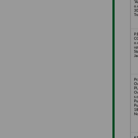
"A
o.
30
Tr
P.
CO
o.
up
St
Ja
Pr
O
P
O
s.
Pu
Pu
18
N
KA