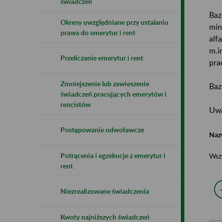
świadczeń
Baz
Okresy uwzględniane przy ustalaniu
min
prawa do emerytur i rent
alf
m.i
Przeliczanie emerytur i rent
pra
Zmniejszenie lub zawieszenie
Baz
świadczeń pracujących emerytów i
rencistów
Uwa
Postępowanie odwoławcze
Naz
Potrącenia i egzekucje z emerytur i
Wsz
rent
Niezrealizowane świadczenia
Kwoty najniższych świadczeń