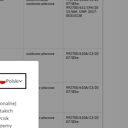
osobowo-płacowa
07/SEke;
992700/611/194/20
15-SAK, UNP: 2017-
00314138
osobowo-płacowa
992700/610A/13/20
07/SEke
Polski
osobowo-płacowa
992700/610A/13/20
07/SEke
jonalne)
takich
cisk
osobowo-płacowa
992700/610A/13/20
07/SEke
dziemy