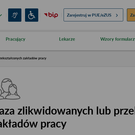
Zarejestruj w
PUE/eZUS
Za
Pracujący
Lekarze
Wzory formularz
zekształconych zakładów pracy
aza zlikwidowanych lub prze
akładów pracy