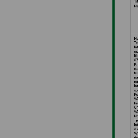
15
Na
N
Te
In
up
li
07
Kr
tr
fu
na
na
In
o.
Po
Wa
Pr
C4
Wa
N
Te
In
o.
Wa
dn