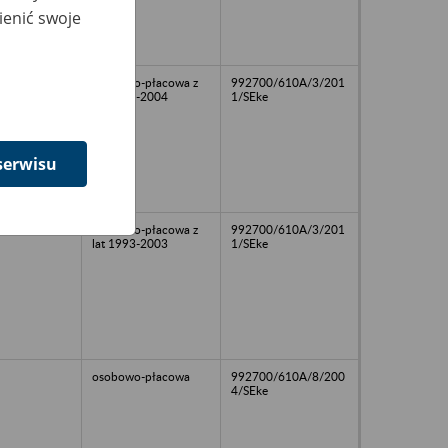
ienić swoje
osobowo-płacowa z
992700/610A/3/201
lat 1994-2004
1/SEke
serwisu
osobowo-płacowa z
992700/610A/3/201
lat 1993-2003
1/SEke
osobowo-płacowa
992700/610A/8/200
4/SEke