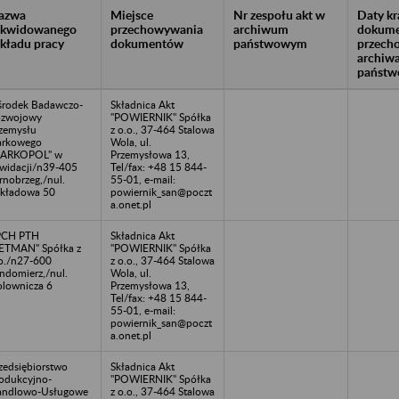
azwa
Miejsce
Nr zespołu akt w
Daty k
likwidowanego
przechowywania
archiwum
dokume
akładu pracy
dokumentów
państwowym
przech
archiw
państw
rodek Badawczo-
Składnica Akt
ozwojowy
"POWIERNIK" Spółka
zemysłu
z o.o., 37-464 Stalowa
arkowego
Wola, ul.
IARKOPOL" w
Przemysłowa 13,
kwidacji/n39-405
Tel/fax: +48 15 844-
rnobrzeg,/nul.
55-01, e-mail:
kładowa 50
powiernik_san@poczt
a.onet.pl
PCH PTH
Składnica Akt
ETMAN" Spółka z
"POWIERNIK" Spółka
o./n27-600
z o.o., 37-464 Stalowa
ndomierz,/nul.
Wola, ul.
lownicza 6
Przemysłowa 13,
Tel/fax: +48 15 844-
55-01, e-mail:
powiernik_san@poczt
a.onet.pl
zedsiębiorstwo
Składnica Akt
odukcyjno-
"POWIERNIK" Spółka
andlowo-Usługowe
z o.o., 37-464 Stalowa