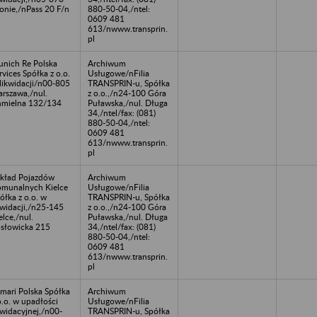
onie,/nPass 20 F/n
880-50-04,/ntel:
0609 481
613/nwww.transprin.
pl
nich Re Polska
Archiwum
rvices Spółka z o.o.
Usługowe/nFilia
likwidacji/n00-805
TRANSPRIN-u, Spółka
rszawa,/nul.
z o.o.,/n24-100 Góra
mielna 132/134
Puławska,/nul. Długa
34,/ntel/fax: (081)
880-50-04,/ntel:
0609 481
613/nwww.transprin.
pl
kład Pojazdów
Archiwum
munalnych Kielce
Usługowe/nFilia
ółka z o.o. w
TRANSPRIN-u, Spółka
kwidacji,/n25-145
z o.o.,/n24-100 Góra
elce,/nul.
Puławska,/nul. Długa
słowicka 215
34,/ntel/fax: (081)
880-50-04,/ntel:
0609 481
613/nwww.transprin.
pl
imari Polska Spółka
Archiwum
o.o. w upadłości
Usługowe/nFilia
kwidacyjnej,/n00-
TRANSPRIN-u, Spółka