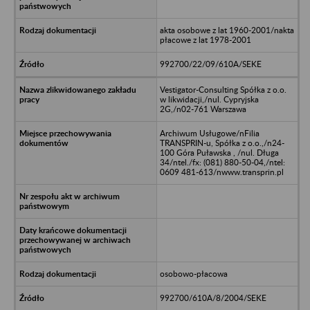
akta osobowe z lat 1960-2001/nakta
płacowe z lat 1978-2001
992700/22/09/610A/SEKE
Vestigator-Consulting Spółka z o.o.
w likwidacji,/nul. Cypryjska
2G,/n02-761 Warszawa
Archiwum Usługowe/nFilia
TRANSPRIN-u, Spółka z o.o.,/n24-
100 Góra Puławska , /nul. Długa
34/ntel./fx: (081) 880-50-04,/ntel:
0609 481-613/nwww.transprin.pl
osobowo-płacowa
992700/610A/8/2004/SEKE