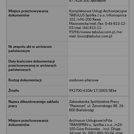
47,/n28-300 Jędrzejów
Kompleksowe Usługi Archiwizacyjne
TABULUS Spółka z o.o./nKonopnica
102,/n96-200 Rawa
Mazowiecka/ntel./fax: 0-46 813-12-
03/ntel: (46) 813-11-
95(96)/nwww.tabulus.com.pl,/ne-
mail: biuro@tabulus.com.pl
osobowo-płacowa
992700/610A/17/2005/SEke
Zabawkarska Spółdzielnia Pracy
"Plastimat", ul. Żeromskiego 88, 26-
800 Białobrzegi
Archiwum Usługowe/nFilia
TRANSPRIN-u, Spółka z o.o.,/n24-
100 Góra Puławska , /nul. Długa
34/ntel./fx: (081) 880-50-04,/ntel: