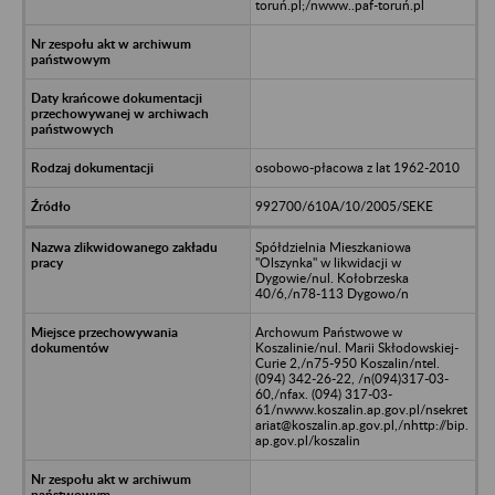
toruń.pl;/nwww..paf-toruń.pl
osobowo-płacowa z lat 1962-2010
992700/610A/10/2005/SEKE
Spółdzielnia Mieszkaniowa
"Olszynka" w likwidacji w
Dygowie/nul. Kołobrzeska
40/6,/n78-113 Dygowo/n
Archowum Państwowe w
Koszalinie/nul. Marii Skłodowskiej-
Curie 2,/n75-950 Koszalin/ntel.
(094) 342-26-22, /n(094)317-03-
60,/nfax. (094) 317-03-
61/nwww.koszalin.ap.gov.pl/nsekret
ariat@koszalin.ap.gov.pl,/nhttp://bip.
ap.gov.pl/koszalin