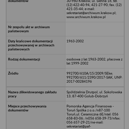
30-960 Kraków, ul. Sienna 16, tel.
(12) 422-40-94, 421-27-90; fax. (12)
421-35-44; e-mail:
sekretariat@archiwum.krakow.pl;
www.archiwum.krakow.pl
1963-2002
osobowa z lat 1963-2002, płacowa z
lat 1999-2002
992700/610A/15/2009/SEke;
992700/611/2390/2017-SAK, UNP:
2017-00284196
Spółdzielnia Drutpol, ul. Sokołowska
13; 87-400 Golub-Dobrzyń
Pomorska Agencja Finansowa -
Toruń Spólka z o.o./n87-100
Toruń,ul. Ceramiczna 6E/ntel: 056
658-83-06; /n056 658-39-73/nfax:
056 657-29-21/ne-mail:
sekretariat@paf-