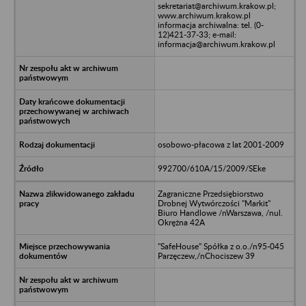
sekretariat@archiwum.krakow.pl;
www.archiwum.krakow.pl
informacja archiwalna: tel. (0-
12)421-37-33; e-mail:
informacja@archiwum.krakow.pl
osobowo-płacowa z lat 2001-2009
992700/610A/15/2009/SEke
Zagraniczne Przedsiębiorstwo
Drobnej Wytwórczości "Markit"
Biuro Handlowe /nWarszawa, /nul.
Okrężna 42A
"SafeHouse" Spółka z o.o./n95-045
Parzęczew,/nChociszew 39