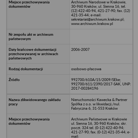
Archiwum Narodowe w Krakowie,
30-960 Kraków, ul. Sienna 16, tel.
(12) 422-40-94, 421-27-90; fax. (12)
421-35-44; e-mail:
sekretariat@archiwum.krakow.pl;
www.archiwum.krakow.pl
2006-2007
osobowo-płacowa
992700/610A/15/2009/SEke;
992700/611/2390/2017-SAK, UNP:
2017-00284196
Nieruchomości Kawecka & Partner
Spółka z o.o. w likwidacji,/nul.
Fabryczna 6, 31-553 Kraków
Archiwum Państwowe w Krakowie
ul. Sienna 16, 30-960 Kraków, skr.
poczt. 324 tel. (0-12) 422-40-94;
421-27-90; fax. (0-12) 421-35-44; e-
mail: