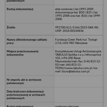
akta osobowe z lat 1995-2009,
dokumentacja kat. B50 i B25 z lat
1995-2008 oraz kat. B10 z lat 1999-
2008
992700/611/1166/2015-SAK-WJ,
UNP: 2018-00144836
Fundacja Green Park/nul. Trylogii
2/16,/n01-982 Warszawa
Kompleksowe Usługi Archiwizacyjne
TABULUS Spółka z o.o./nKonopnica
102,/n96-200 Rawa
Mazowiecka/ntel./fax: 0-46 813-12-
03/ntel: (46) 813-11-
95(96)/nwww.tabulus.com.pl,/ne-
mail: biuro@tabulus.com.pl
osobowo-płacowa