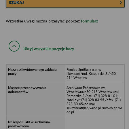
SZUKAJ
Wszystkie uwagi można przesyłać poprzez
formularz
Ukryj wszystkie pozycje bazy
Feralco Spółka z o.o. w
likwidacji/nul. Kaszubska 8,/n50-
214 Wrocław
Archiwum Państwowe we
Wrocławiu/n50-215 Wrocław,/nul.
Pomorska 2,/ntel. (71) 328-81-01;
/ntel.dyr. (71) 328-83-95,/nfax: (71)
328-80-45/ne-mail:
sekretariat@ap.wroc.pl;/nwww.ap.wr
oc.pl