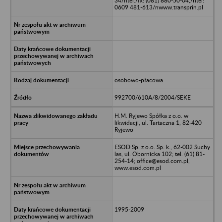
34/ntel./fx: (081) 880-50-04,/ntel:
0609 481-613/nwww.transprin.pl
osobowo-płacowa
992700/610A/8/2004/SEKE
H.M. Ryjewo Spółka z o.o. w
likwidacji, ul. Tartaczna 1, 82-420
Ryjewo
ESOD Sp. z o.o. Sp. k., 62-002 Suchy
las, ul. Obornicka 102; tel. (61) 81-
254-14; office@esod.com.pl,
www.esod.com.pl
1995-2009