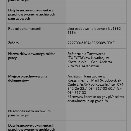
akta osobowe i płacowe z lat 1992-
1996
992700/610A/22/2009/SEKE
Spółdzielnia Turystyczna
"TURYSTA"/nw likwidacji w
Koszalinie/nul. Gen. Andersa
2,/n75-014 Koszalin
Archiwum Państwowe w
Koszalinie/nul. Marii Skłodowskiej-
Curie 2,/n75-950 Koszalin/ntel: 094
342-26-22,/n094 317-03-60,/nfax:
094 317-03-
61/nwww.koszalin.ap.gov.pl/nsekret
ariat@koszalin.ap.gov.pl/n