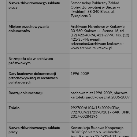
Samodzielny Publiczny Zakład
Opieki Zdrowotnej w Bieczu w
likwidacji, 38-340 Biecz, ul.
Tysiąclecia 3
Archiwum Narodowe w Krakowie,
30-960 Kraków, ul. Sienna 16, tel.
(12) 422-40-94, 421-27-90; fax. (12)
421-35-44; e-mail:
sekretariat@archiwum.krakow.pl;
www.archiwum.krakow.pl
1996-2009
osobowa z lat 1996-2009, płacowa -
kartoteki zarobkowe z lat 2006-2009
992700/610A/15/2009/SEke;
992700/611/2390/2017-SAK, UNP:
2017-00284196
Konstrukcja Budowa Kooperacja
"KBK" Spółka z o.o. w likwidacji,
/nul. Karpacka 19,/n33-100 Tarnów