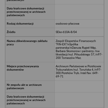
osobowo-płacowa
SEke-610A-8/04
Zespół Ekspertów Finansowych
"FIN-EX"/nSpółka
partnerska/nDanuta Rygiel-Wąs,
Barbara Skomorow i partnerzy /nw
likwidacji/nul. Piłsudskiego 57,/n97-
200 Tomaszów Maz.
Archiwum Państwowe w Piotrkowie
Trybunalskim/nul. Toruńska 4,/n97-
300 Piotrków Tryb./ntel/fax: 649-
69-71