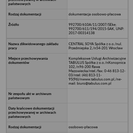
dokumentacja osobowo-płacowa
992700/610A/11/2007/SEke;
992700/611/194/2015-SAK, UNP:
2017-00314138
CENTRAL SOYA Spółka z o.o./nul.
Przedmiejska 2,/n54-201 Wrocław
Kompleksowe Usługi Archiwizacyjne
TABULUS Spółka z o.o./nKonopnica
102,/n96-200 Rawa
Mazowiecka/ntel./fax: 0-46 813-12-
03/ntel: (46) 813-11-
95(96)/nwww.tabulus.com.pl,/ne-
mail: biuro@tabulus.com.pl
osobowo-płacowa