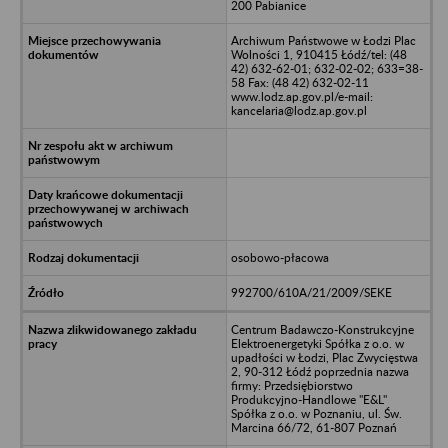
200 Pabianice
Archiwum Państwowe w Łodzi Plac
Wolności 1, 910415 Łódź/tel: (48
42) 632-62-01; 632-02-02; 633=38-
58 Fax: (48 42) 632-02-11
www.lodz.ap.gov.pl/e-mail:
kancelaria@lodz.ap.gov.pl
osobowo-płacowa
992700/610A/21/2009/SEKE
Centrum Badawczo-Konstrukcyjne
Elektroenergetyki Spółka z o.o. w
upadłości w Łodzi, Plac Zwycięstwa
2, 90-312 Łódź poprzednia nazwa
firmy: Przedsiębiorstwo
Produkcyjno-Handlowe "E&L"
Spółka z o.o. w Poznaniu, ul. Św.
Marcina 66/72, 61-807 Poznań