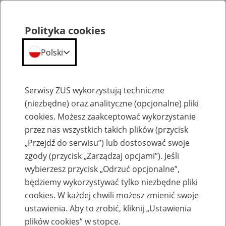
Polityka cookies
Polski
Menu
Szukaj
Serwisy ZUS wykorzystują techniczne
(niezbędne) oraz analityczne (opcjonalne) pliki
cookies. Możesz zaakceptować wykorzystanie
Emerytury
przez nas wszystkich takich plików (przycisk
„Przejdź do serwisu”) lub dostosować swoje
zgody (przycisk „Zarządzaj opcjami”). Jeśli
wybierzesz przycisk „Odrzuć opcjonalne”,
będziemy wykorzystywać tylko niezbędne pliki
Baza zlikwidowanych lub
cookies. W każdej chwili możesz zmienić swoje
przekształconych zakładów pracy
ustawienia. Aby to zrobić, kliknij „Ustawienia
plików cookies” w stopce.