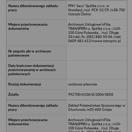
PPH "Jaco" Spółka z o.o. w
likwidacji,/nul. PCK 52/29,/n38-700
Ustrzyki Dolne
Archiwum Usługowe/nFilia
TRANSPRIN-u, Spółka z o.o.,/n24-
100 Góra Puławska , /nul. Długa
34/ntel./fx: (081) 880-50-04,/ntel:
0609 481-613/nwww.transprin.pl
osobowo-płacowa
992700/610A/8/2004/SEKE
Zakład Przetwórstwa Spożywczego w
Głuchowie,/n05-600 Grójec
Archiwum Usługowe/nFilia
TRANSPRIN-u, Spółka z o.o.,/n24-
100 Góra Puławska , /nul. Długa