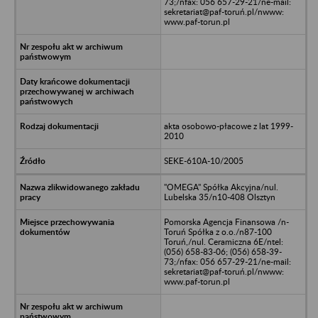
73;/nfax: 056 657-29-21/ne-mail:
sekretariat@paf-toruń.pl/nwww:
www.paf-torun.pl
akta osobowo-płacowe z lat 1999-
2010
SEKE-610A-10/2005
"OMEGA" Spółka Akcyjna/nul.
Lubelska 35/n10-408 Olsztyn
Pomorska Agencja Finansowa /n-
Toruń Spółka z o.o./n87-100
Toruń,/nul. Ceramiczna 6E/ntel:
(056) 658-83-06; (056) 658-39-
73;/nfax: 056 657-29-21/ne-mail:
sekretariat@paf-toruń.pl/nwww:
www.paf-torun.pl