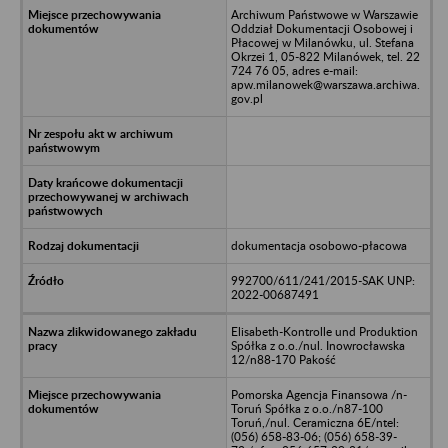
Archiwum Państwowe w Warszawie
Oddział Dokumentacji Osobowej i
Płacowej w Milanówku, ul. Stefana
Okrzei 1, 05-822 Milanówek, tel. 22
724 76 05, adres e-mail:
apw.milanowek@warszawa.archiwa.
gov.pl
dokumentacja osobowo-płacowa
992700/611/241/2015-SAK UNP:
2022-00687491
Elisabeth-Kontrolle und Produktion
Spółka z o.o./nul. Inowrocławska
12/n88-170 Pakość
Pomorska Agencja Finansowa /n-
Toruń Spółka z o.o./n87-100
Toruń,/nul. Ceramiczna 6E/ntel:
(056) 658-83-06; (056) 658-39-