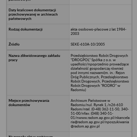
akta osobowo-płacowe z lat 1984-
2003
SEKE-610A-10/2005
Przedsiębiorstwo Robót Drogowych
"DROGPOL" Spółka z o.o. w
upadłości/npoprzednio prowadzące
działalność gospodarczą również
pod innymi nazwami(m. in.: Rejon
Dróg Publicznych, Przedsiębiorstwo
Robót Drogowych, Przedsiębiorstwo
Robót Drogowych "RODRO" w
Radomiu)
Archiwum Państwowe w
Radomiu/nul. Rynek 1,/n26-610
Radom/ntel. (0-48) 362-11-50, 340-
51-00/nfax: (048) 340-51-
01/nwww.radom.ap.gov.pl/nkancela
ria@radom.ap.gov.pl/nposzukiwania
@radom.ap.gov.pl