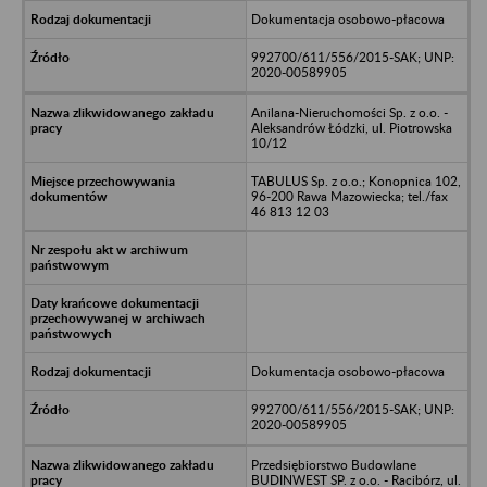
Dokumentacja osobowo-płacowa
992700/611/556/2015-SAK; UNP:
2020-00589905
Anilana-Nieruchomości Sp. z o.o. -
Aleksandrów Łódzki, ul. Piotrowska
10/12
TABULUS Sp. z o.o.; Konopnica 102,
96-200 Rawa Mazowiecka; tel./fax
46 813 12 03
Dokumentacja osobowo-płacowa
992700/611/556/2015-SAK; UNP:
2020-00589905
Przedsiębiorstwo Budowlane
BUDINWEST SP. z o.o. - Racibórz, ul.