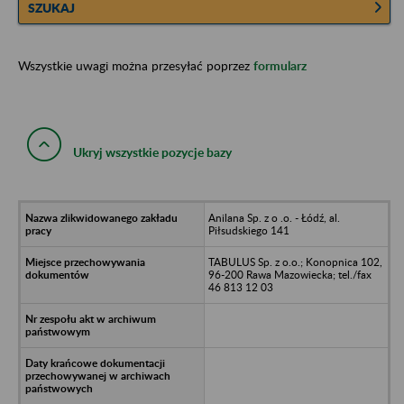
SZUKAJ
Wszystkie uwagi można przesyłać poprzez
formularz
Ukryj wszystkie pozycje bazy
Anilana Sp. z o .o. - Łódź, al.
Piłsudskiego 141
TABULUS Sp. z o.o.; Konopnica 102,
96-200 Rawa Mazowiecka; tel./fax
46 813 12 03