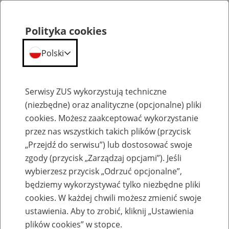
Polityka cookies
Polski
Menu
Szukaj
Serwisy ZUS wykorzystują techniczne
(niezbędne) oraz analityczne (opcjonalne) pliki
cookies. Możesz zaakceptować wykorzystanie
Emerytury
przez nas wszystkich takich plików (przycisk
„Przejdź do serwisu”) lub dostosować swoje
zgody (przycisk „Zarządzaj opcjami”). Jeśli
wybierzesz przycisk „Odrzuć opcjonalne”,
będziemy wykorzystywać tylko niezbędne pliki
Baza zlikwidowanych lub
cookies. W każdej chwili możesz zmienić swoje
przekształconych zakładów pracy
ustawienia. Aby to zrobić, kliknij „Ustawienia
plików cookies” w stopce.