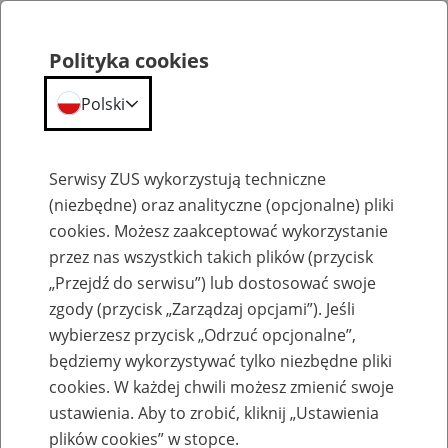
Polityka cookies
Polski
Menu
Szukaj
Serwisy ZUS wykorzystują techniczne
(niezbędne) oraz analityczne (opcjonalne) pliki
cookies. Możesz zaakceptować wykorzystanie
Emerytury
przez nas wszystkich takich plików (przycisk
„Przejdź do serwisu”) lub dostosować swoje
zgody (przycisk „Zarządzaj opcjami”). Jeśli
wybierzesz przycisk „Odrzuć opcjonalne”,
będziemy wykorzystywać tylko niezbędne pliki
Baza zlikwidowanych lub
cookies. W każdej chwili możesz zmienić swoje
przekształconych zakładów pracy
ustawienia. Aby to zrobić, kliknij „Ustawienia
plików cookies” w stopce.