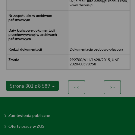
07; e-mail: info.data@pl.rhenus.com,
www.rhenus.pl
Dokumentacja osobowo-płacowa
992700/611/1628/2015; UNP:
2020-00598958
Strona 301 z 8 589
<<
>>
Zamówienia publiczne
Oferty pracy w ZUS