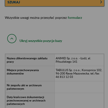
SZUKAJ
Wszystkie uwagi można przesyłać poprzez
formularz
Ukryj wszystkie pozycje bazy
ANIMID Sp. z o.o. - Łodż, al.
Piłsudskiego 141
TABULUS Sp. z o.o.; Konopnica 102,
96-200 Rawa Mazowiecka; tel./fax
46 813 12 03