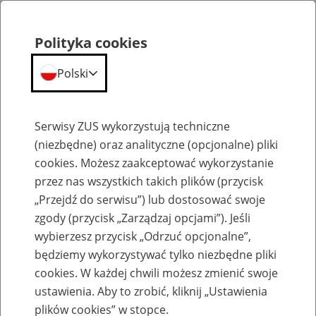
Polityka cookies
Polski
Menu
Szukaj
Serwisy ZUS wykorzystują techniczne
(niezbędne) oraz analityczne (opcjonalne) pliki
cookies. Możesz zaakceptować wykorzystanie
Emerytury
przez nas wszystkich takich plików (przycisk
„Przejdź do serwisu”) lub dostosować swoje
zgody (przycisk „Zarządzaj opcjami”). Jeśli
wybierzesz przycisk „Odrzuć opcjonalne”,
będziemy wykorzystywać tylko niezbędne pliki
Baza zlikwidowanych lub
cookies. W każdej chwili możesz zmienić swoje
przekształconych zakładów pracy
ustawienia. Aby to zrobić, kliknij „Ustawienia
plików cookies” w stopce.