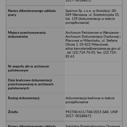
2017- 00188672
Sparrow Sp. z o.o. w likwidacji, 00-
049 Warszawa, ul. Świetokrzyska 35,
lok. 159 (dokumentacja w trakcie
porządkowania)
Archiwum Państwowe w Warszawie -
Archiwum Dokumentacji Osobowej i
Płacowej w Milanówku, ul. Stefana
Okrzei 1, 05-822 Milanówek,
adop.kancelaria@warszawa.ap.gov.pl
, tel. (22) 724-76-05, fax. (22) 724-
82-61
dokumentacja kadrowa w trakcie
porządkowania
992700/611/748/2015-SAK, UNP:
2017- 00188672
Sokólskie Przedsiębiorstwo Drogowe