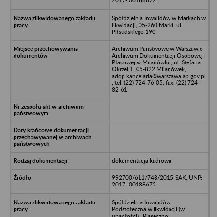
2017- 00188672
Spółdzielnia Inwalidów w Markach w
likwidacji, 05-260 Marki, ul.
Piłsudskiego 190
Archiwum Państwowe w Warszawie -
Archiwum Dokumentacji Osobowej i
Płacowej w Milanówku, ul. Stefana
Okrzei 1, 05-822 Milanówek,
adop.kancelaria@warszawa.ap.gov.pl
, tel. (22) 724-76-05, fax. (22) 724-
82-61
dokumentacja kadrowa
992700/611/748/2015-SAK, UNP:
2017- 00188672
Spółdzielnia Inwalidów
Podstołeczna w likwidacji (w
upadłości) , Piaseczno