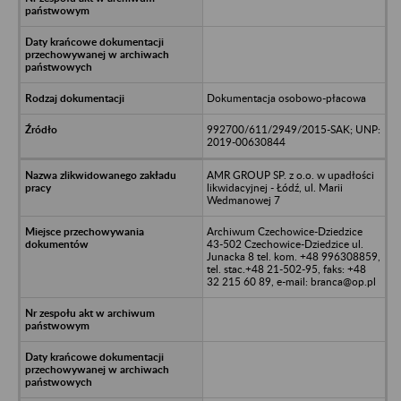
Dokumentacja osobowo-płacowa
992700/611/2949/2015-SAK; UNP:
2019-00630844
AMR GROUP SP. z o.o. w upadłości
likwidacyjnej - Łódź, ul. Marii
Wedmanowej 7
Archiwum Czechowice-Dziedzice
43-502 Czechowice-Dziedzice ul.
Junacka 8 tel. kom. +48 996308859,
tel. stac.+48 21-502-95, faks: +48
32 215 60 89, e-mail: branca@op.pl