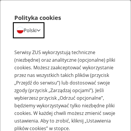
Polityka cookies
Polski
Menu
Szukaj
Serwisy ZUS wykorzystują techniczne
(niezbędne) oraz analityczne (opcjonalne) pliki
cookies. Możesz zaakceptować wykorzystanie
Emerytury
przez nas wszystkich takich plików (przycisk
„Przejdź do serwisu”) lub dostosować swoje
zgody (przycisk „Zarządzaj opcjami”). Jeśli
wybierzesz przycisk „Odrzuć opcjonalne”,
będziemy wykorzystywać tylko niezbędne pliki
Baza zlikwidowanych lub
cookies. W każdej chwili możesz zmienić swoje
przekształconych zakładów pracy
ustawienia. Aby to zrobić, kliknij „Ustawienia
plików cookies” w stopce.