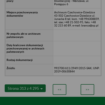
likwidacyjnej - Warszawa, ul.
Postęppu 6
Archiwum Czechowice-Dziedzice
43-502 Czechowice-Dziedzice ul.
Junacka 8 tel. kom. +48 996308859,
tel. stac.+48 21-502-95, faks: +48
32 215 60 89, e-mail: branca@op.pl
992700/611/2949/2015-SAK; UNP:
2019-00630844
Strona 313 z 4 295
<<
>>