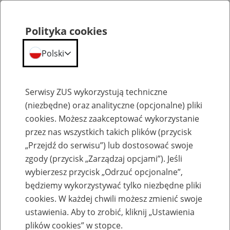
Polityka cookies
Polski
Menu
Szukaj
Serwisy ZUS wykorzystują techniczne
(niezbędne) oraz analityczne (opcjonalne) pliki
cookies. Możesz zaakceptować wykorzystanie
Emerytury
przez nas wszystkich takich plików (przycisk
„Przejdź do serwisu”) lub dostosować swoje
zgody (przycisk „Zarządzaj opcjami”). Jeśli
wybierzesz przycisk „Odrzuć opcjonalne”,
będziemy wykorzystywać tylko niezbędne pliki
Baza zlikwidowanych lub
cookies. W każdej chwili możesz zmienić swoje
przekształconych zakładów pracy
ustawienia. Aby to zrobić, kliknij „Ustawienia
plików cookies” w stopce.