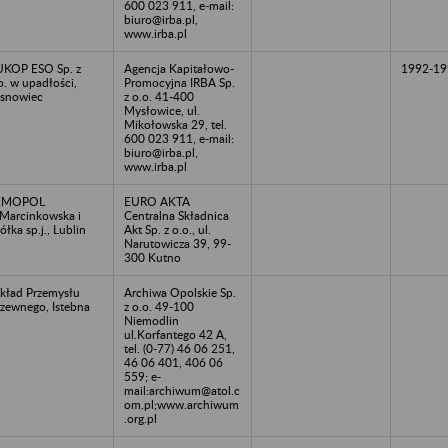
600 023 911, e-mail:
biuro@irba.pl,
www.irba.pl
KOP ESO Sp. z
Agencja Kapitałowo-
1992-19
o. w upadłości,
Promocyjna IRBA Sp.
snowiec
z o.o. 41-400
Mysłowice, ul.
Mikołowska 29, tel.
600 023 911, e-mail:
biuro@irba.pl,
www.irba.pl
EMOPOL
EURO AKTA
Marcinkowska i
Centralna Składnica
ółka sp.j., Lublin
Akt Sp. z o.o., ul.
Narutowicza 39, 99-
300 Kutno
kład Przemysłu
Archiwa Opolskie Sp.
zewnego, Istebna
z o.o. 49-100
Niemodlin
ul.Korfantego 42 A,
tel. (0-77) 46 06 251,
46 06 401, 406 06
559; e-
mail:archiwum@atol.c
om.pl;www.archiwum
.org.pl