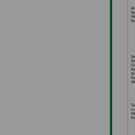
IA
Sp
Wa
Ko
St
Ed
Oś
Ka
li
Ka
Wa
Ta
o.
Wa
Po