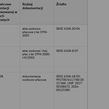
rańcowe
Rodzaj
Źródło
ntacji
dokumentacji
owywanej w
ach
owych
akta osobowo-
SEKE 610A-20/06
płacowe z lat 1994-
2005
akta osobowe i listy
SEKE-610A-8/07
płac z lat 1994-2000;
I-IV/2002
08
dokumentacja
SEKE 610A-18/05;
osobowo-płacowa
992700/611/748/20
15-SAK, UNP: 2017-
00188672, 2026-
00125380