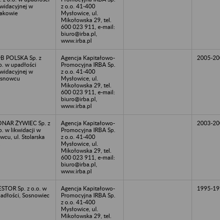
kwidacyjnej w
z o.o. 41-400
akowie
Mysłowice, ul.
Mikołowska 29, tel.
600 023 911, e-mail:
biuro@irba.pl,
www.irba.pl
B POLSKA Sp. z
Agencja Kapitałowo-
2005-20
o. w upadłości
Promocyjna IRBA Sp.
kwidacyjnej w
z o.o. 41-400
osnowcu
Mysłowice, ul.
Mikołowska 29, tel.
600 023 911, e-mail:
biuro@irba.pl,
www.irba.pl
NAR ŻYWIEC Sp. z
Agencja Kapitałowo-
2003-20
o. w likwidacji w
Promocyjna IRBA Sp.
wcu, ul. Stolarska
z o.o. 41-400
1
Mysłowice, ul.
Mikołowska 29, tel.
600 023 911, e-mail:
biuro@irba.pl,
www.irba.pl
STOR Sp. z o.o. w
Agencja Kapitałowo-
1995-19
adłości, Sosnowiec
Promocyjna IRBA Sp.
z o.o. 41-400
Mysłowice, ul.
Mikołowska 29, tel.