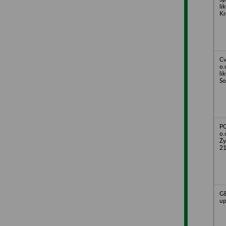
li
Kr
Cv
o.
li
S
PO
o.
Ży
2
GE
up