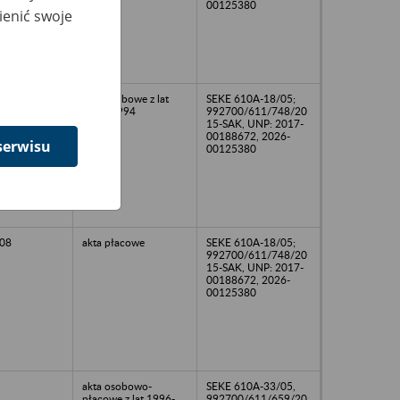
00125380
ienić swoje
akta osobowe z lat
SEKE 610A-18/05;
1988-1994
992700/611/748/20
15-SAK, UNP: 2017-
00188672, 2026-
serwisu
00125380
08
akta płacowe
SEKE 610A-18/05;
992700/611/748/20
15-SAK, UNP: 2017-
00188672, 2026-
00125380
akta osobowo-
SEKE 610A-33/05,
płacowe z lat 1996-
992700/611/659/20