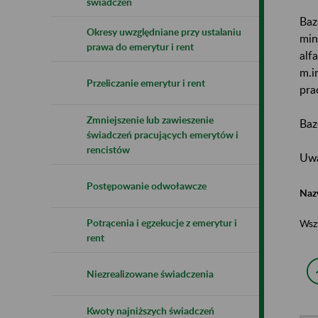
świadczeń
Baz
Okresy uwzględniane przy ustalaniu
min
prawa do emerytur i rent
alf
m.i
Przeliczanie emerytur i rent
pra
Zmniejszenie lub zawieszenie
Baz
świadczeń pracujących emerytów i
rencistów
Uwa
Postępowanie odwoławcze
Naz
Potrącenia i egzekucje z emerytur i
Wsz
rent
Niezrealizowane świadczenia
Kwoty najniższych świadczeń