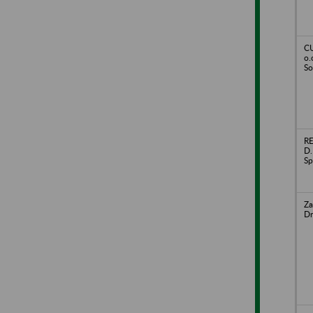
CU
o.
So
R
D.
Sp
Za
Dr