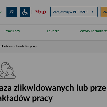
Zarejestruj w
PUE/eZUS
Za
Pracujący
Lekarze
Wzory formularz
zekształconych zakładów pracy
aza zlikwidowanych lub prze
akładów pracy