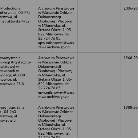
 Productions
Archiwum Państwowe
2006-20
ółka z o.o., 00-775
w Warszawie Oddział
rszawa, ul.
Dokumentacji
nstruktorska 4/32
Osobowej i Płacowej
w Milanówku, ul.
Stefana Okrzei 1, 05-
822 Milanówek, tel.
22 724 76 05,
apw.milanowek@wars
zawa.archiwa.gov.pl
owarzyszenie
Archiwum Państwowe
1946-20
ukacji Artystyczno-
w Warszawie Oddział
wiatowej w
Dokumentacji
towicach w
Osobowej i Płacowej
kwidacji, 40-008
w Milanówku, ul.
towice, ul.
Stefana Okrzei 1, 05-
rszawska 28 A
822 Milanówek, tel.
22 724 76 05,
apw.milanowek@wars
zawa.archiwa.gov.pl
rget Tours Sp. z
Archiwum Państwowe
1988-20
o., 04-263
w Warszawie Oddział
rszawa, ul.
Dokumentacji
świętna 5
Osobowej i Płacowej
w Milanówku, ul.
Stefana Okrzei 1, 05-
822 Milanówek, tel.
22 724 76 05,