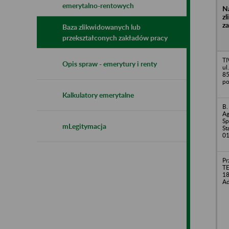
emerytalno-rentowych
N
z
z
Baza zlikwidowanych lub
przekształconych zakładów pracy
TI
Opis spraw - emerytury i renty
ul
85
po
Kalkulatory emerytalne
B.
Ag
Sp
mLegitymacja
St
01
Pr
TE
18
Ad