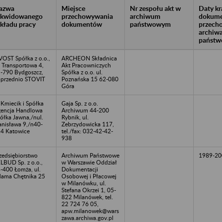
azwa
Miejsce
Nr zespołu akt w
Daty k
likwidowanego
przechowywania
archiwum
dokume
akładu pracy
dokumentów
państwowym
przech
archiw
państw
VOST Spółka z o.o.,
ARCHEON Składnica
. Transportowa 4,
Akt Pracowniczych
-790 Bydgoszcz,
Spółka z o.o. ul.
przednio STOVIT
Poznańska 15 62-080
Góra
 Kmiecik i Spółka
Gaja Sp. z o.o.
encja Handlowa
Archiwum 44-200
ółka Jawna,/nul.
Rybnik, ul.
anisława 9,/n40-
Zebrzydowicka 117,
4 Katowice
tel./fax: 032-42-42-
938
zedsiębiorstwo
Archiwum Państwowe
1989-20
LBUD Sp. z o.o.,
w Warszawie Oddział
-400 Łomża, ul.
Dokumentacji
ama Chętnika 25
Osobowej i Płacowej
w Milanówku, ul.
Stefana Okrzei 1, 05-
822 Milanówek, tel.
22 724 76 05,
apw.milanowek@wars
zawa.archiwa.gov.pl