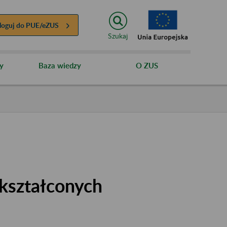
loguj do
PUE/eZUS
Szukaj
y
Baza wiedzy
O ZUS
kształconych