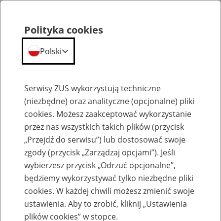
Polityka cookies
Polski
Menu
Szukaj
Serwisy ZUS wykorzystują techniczne
(niezbędne) oraz analityczne (opcjonalne) pliki
cookies. Możesz zaakceptować wykorzystanie
Emerytury
przez nas wszystkich takich plików (przycisk
„Przejdź do serwisu”) lub dostosować swoje
zgody (przycisk „Zarządzaj opcjami”). Jeśli
wybierzesz przycisk „Odrzuć opcjonalne”,
będziemy wykorzystywać tylko niezbędne pliki
Baza zlikwidowanych lub
cookies. W każdej chwili możesz zmienić swoje
przekształconych zakładów pracy
ustawienia. Aby to zrobić, kliknij „Ustawienia
plików cookies” w stopce.