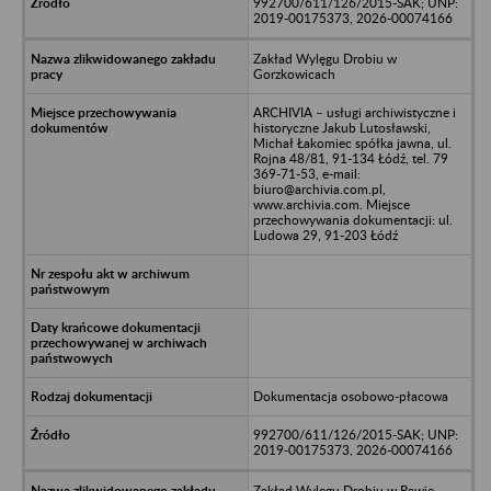
992700/611/126/2015-SAK; UNP:
2019-00175373, 2026-00074166
Zakład Wylęgu Drobiu w
Gorzkowicach
ARCHIVIA – usługi archiwistyczne i
historyczne Jakub Lutosławski,
Michał Łakomiec spółka jawna, ul.
Rojna 48/81, 91-134 Łódź, tel. 79
369-71-53, e-mail:
biuro@archivia.com.pl,
www.archivia.com. Miejsce
przechowywania dokumentacji: ul.
Ludowa 29, 91-203 Łódź
Dokumentacja osobowo-płacowa
992700/611/126/2015-SAK; UNP:
2019-00175373, 2026-00074166
Zakład Wylęgu Drobiu w Rawie