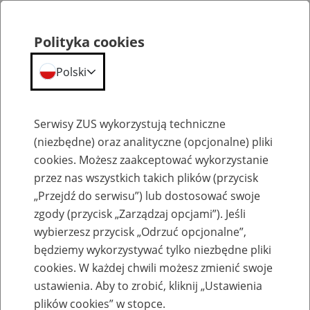
Polityka cookies
Polski
Menu
Szukaj
Serwisy ZUS wykorzystują techniczne
(niezbędne) oraz analityczne (opcjonalne) pliki
cookies. Możesz zaakceptować wykorzystanie
Emerytury
przez nas wszystkich takich plików (przycisk
„Przejdź do serwisu”) lub dostosować swoje
zgody (przycisk „Zarządzaj opcjami”). Jeśli
wybierzesz przycisk „Odrzuć opcjonalne”,
będziemy wykorzystywać tylko niezbędne pliki
Baza zlikwidowanych lub
cookies. W każdej chwili możesz zmienić swoje
przekształconych zakładów pracy
ustawienia. Aby to zrobić, kliknij „Ustawienia
plików cookies” w stopce.