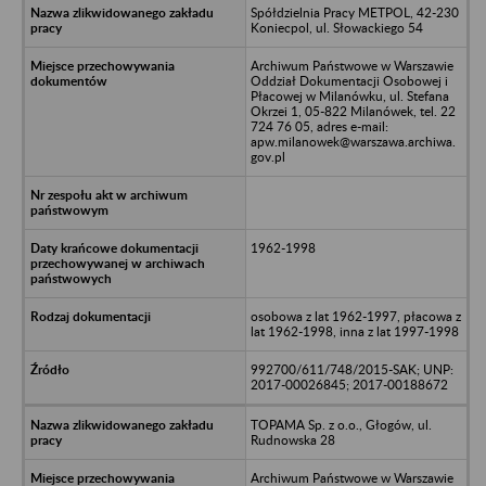
Spółdzielnia Pracy METPOL, 42-230
Koniecpol, ul. Słowackiego 54
Archiwum Państwowe w Warszawie
Oddział Dokumentacji Osobowej i
Płacowej w Milanówku, ul. Stefana
Okrzei 1, 05-822 Milanówek, tel. 22
724 76 05, adres e-mail:
apw.milanowek@warszawa.archiwa.
gov.pl
1962-1998
osobowa z lat 1962-1997, płacowa z
lat 1962-1998, inna z lat 1997-1998
992700/611/748/2015-SAK; UNP:
2017-00026845; 2017-00188672
TOPAMA Sp. z o.o., Głogów, ul.
Rudnowska 28
Archiwum Państwowe w Warszawie