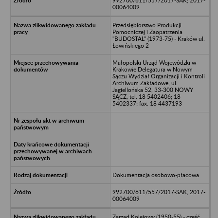
992700/611/557/2017-SAK; 2017-
00064009
Przedsiębiorstwo Produkcji
Pomocniczej i Zaopatrzenia
"BUDOSTAL" (1973-75) - Kraków ul.
Łowińskiego 2
Małopolski Urząd Wojewódzki w
Krakowie Delegatura w Nowym
Sączu Wydział Organizacji i Kontroli
Archiwum Zakładowe; ul.
Jagiellońska 52, 33-300 NOWY
SĄCZ, tel. 18 5402406; 18
5402337; fax. 18 4437193
Dokumentacja osobowo-płacowa
992700/611/557/2017-SAK; 2017-
00064009
Zarząd Kolejowy (1950-55) - część