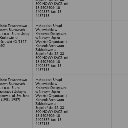
300 NOWY SĄCZ, tel.
18 5402406; 18
5402337; fax. 18
4437193
lskie Towarzystwo
Małopolski Urząd
szyn Biurowych,
Wojewódzki w
. z o.o., Biuro Usług
Krakowie Delegatura
Krakowie, ul.
w Nowym Sączu
ściuszki 43 (1957-
Wydział Organizacji i
60)
Kontroli Archiwum
Zakładowe; ul.
Jagiellońska 52, 33-
300 NOWY SĄCZ, tel.
18 5402406; 18
5402337; fax. 18
4437193
lskie Towarzystwo
Małopolski Urząd
szyn Biurowych,
Wojewódzki w
. z o.o., Biuro
Krakowie Delegatura
rzedaży i Usług w
w Nowym Sączu
akowie, ul. Św. Jana
Wydział Organizacji i
 (1951-1957)
Kontroli Archiwum
Zakładowe; ul.
Jagiellońska 52, 33-
300 NOWY SĄCZ, tel.
18 5402406; 18
5402337; fax. 18
4437193