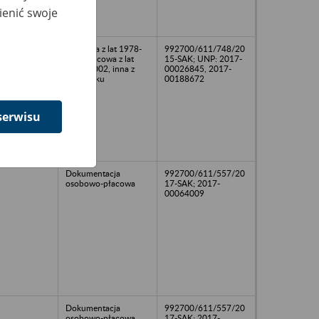
ienić swoje
02
osobowa z lat 1978-
992700/611/748/20
202, płacowa z lat
15-SAK; UNP: 2017-
1989-2002, inna z
00026845, 2017-
1997 roku
00188672
serwisu
Dokumentacja
992700/611/557/20
osobowo-płacowa
17-SAK; 2017-
00064009
Dokumentacja
992700/611/557/20
osobowo-płacowa
17-SAK; 2017-