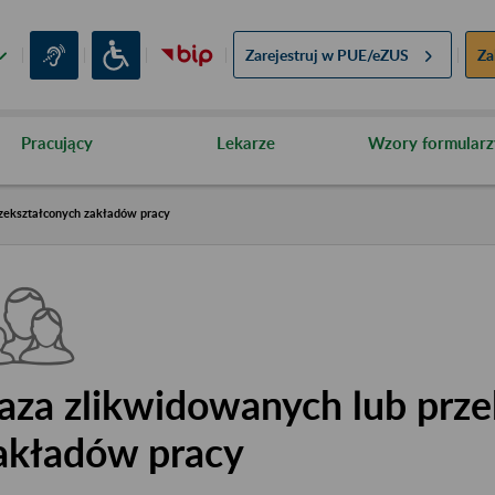
Zarejestruj w
PUE/eZUS
Za
Pracujący
Lekarze
Wzory formularz
zekształconych zakładów pracy
aza zlikwidowanych lub prze
akładów pracy