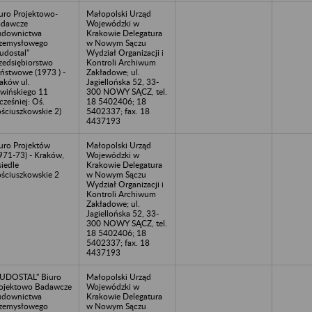
uro Projektowo-
Małopolski Urząd
adawcze
Wojewódzki w
udownictwa
Krakowie Delegatura
zemysłowego
w Nowym Sączu
udostal"
Wydział Organizacji i
zedsiębiorstwo
Kontroli Archiwum
ństwowe (1973 ) -
Zakładowe; ul.
aków ul.
Jagiellońska 52, 33-
wińskiego 11
300 NOWY SĄCZ, tel.
cześniej: Oś.
18 5402406; 18
ściuszkowskie 2)
5402337; fax. 18
4437193
uro Projektów
Małopolski Urząd
971-73) - Kraków,
Wojewódzki w
iedle
Krakowie Delegatura
ściuszkowskie 2
w Nowym Sączu
Wydział Organizacji i
Kontroli Archiwum
Zakładowe; ul.
Jagiellońska 52, 33-
300 NOWY SĄCZ, tel.
18 5402406; 18
5402337; fax. 18
4437193
UDOSTAL" Biuro
Małopolski Urząd
ojektowo Badawcze
Wojewódzki w
udownictwa
Krakowie Delegatura
zemysłowego
w Nowym Sączu