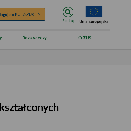
loguj do
PUE/eZUS
Szukaj
y
Baza wiedzy
O ZUS
kształconych