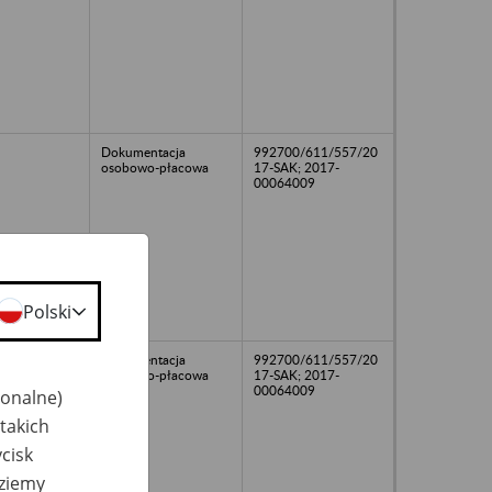
Dokumentacja
992700/611/557/20
osobowo-płacowa
17-SAK; 2017-
00064009
Polski
Dokumentacja
992700/611/557/20
osobowo-płacowa
17-SAK; 2017-
00064009
jonalne)
takich
cisk
dziemy