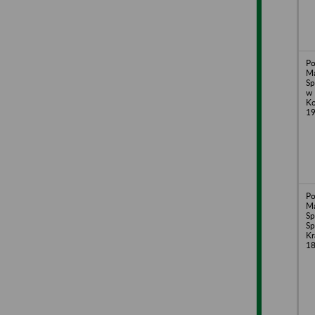
Po
Ma
Sp
w 
Ko
19
Po
Ma
Sp
Sp
Kr
18