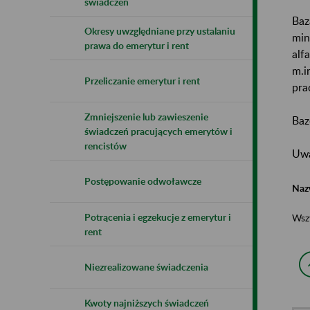
świadczeń
Baz
Okresy uwzględniane przy ustalaniu
min
prawa do emerytur i rent
alf
m.i
Przeliczanie emerytur i rent
pra
Zmniejszenie lub zawieszenie
Baz
świadczeń pracujących emerytów i
rencistów
Uwa
Postępowanie odwoławcze
Naz
Potrącenia i egzekucje z emerytur i
Wsz
rent
Niezrealizowane świadczenia
Kwoty najniższych świadczeń