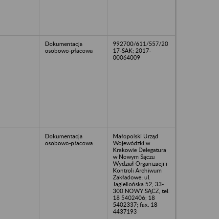
Dokumentacja
992700/611/557/20
osobowo-płacowa
17-SAK; 2017-
00064009
Dokumentacja
Małopolski Urząd
osobowo-płacowa
Wojewódzki w
Krakowie Delegatura
w Nowym Sączu
Wydział Organizacji i
Kontroli Archiwum
Zakładowe; ul.
Jagiellońska 52, 33-
300 NOWY SĄCZ, tel.
18 5402406; 18
5402337; fax. 18
4437193