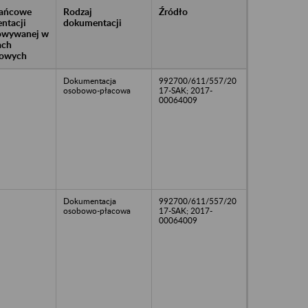
rańcowe
Rodzaj
Źródło
ntacji
dokumentacji
owywanej w
ach
owych
Dokumentacja
992700/611/557/20
osobowo-płacowa
17-SAK; 2017-
00064009
Dokumentacja
992700/611/557/20
osobowo-płacowa
17-SAK; 2017-
00064009