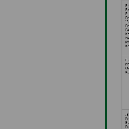
Bi
B
B
Pr
"B
Pr
Pa
Kr
Ło
(w
Ko
Bi
(1
Os
Ko
„B
Pr
B
Pr