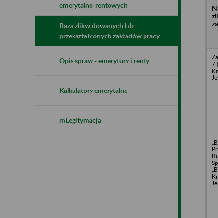
emerytalno-rentowych
N
z
z
Baza zlikwidowanych lub
przekształconych zakładów pracy
Za
Opis spraw - emerytury i renty
7 
Kr
Je
Kalkulatory emerytalne
mLegitymacja
„
Pr
B
Sp
„B
Kr
Je