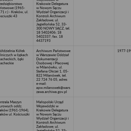
zedsiębiorstwo
Krakowie Delegatura
ństwowe (1965-
w Nowym Sączu
71 r.) - Kraków, ul.
Wydział Organizacji i
sciuszki 43
Kontroli Archiwum
Zakładowe; ul.
Jagiellońska 52, 33-
300 NOWY SĄCZ, tel.
18 5402406; 18
5402337; fax. 18
4437193
ółdzielnia Kółek
Archiwum Państwowe
1977-19
lniczych w Łękach
w Warszawie Oddział
lacheckich, Łęki
Dokumentacji
lacheckie
Osobowej i Płacowej
w Milanówku, ul.
Stefana Okrzei 1, 05-
822 Milanówek, tel.
22 724 76 05, adres
e-mail:
apw.milanowek@wars
zawa.archiwa.gov.pl
ntrala Maszyn
Małopolski Urząd
urowych oddz.
Wojewódzki w
aków (1961-1964),
Krakowie Delegatura
aków ul. Kościuszki
w Nowym Sączu
3
Wydział Organizacji i
Kontroli Archiwum
Zakładowe; ul.
Jagiellońska 52, 33-