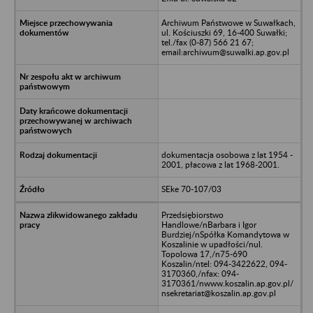
Archiwum Państwowe w Suwałkach,
ul. Kościuszki 69, 16-400 Suwałki;
tel./fax (0-87) 566 21 67;
email:archiwum@suwalki.ap.gov.pl
dokumentacja osobowa z lat 1954 -
2001, płacowa z lat 1968-2001.
SEke 70-107/03
Przedsiębiorstwo
Handlowe/nBarbara i Igor
Burdziej/nSpółka Komandytowa w
Koszalinie w upadłości/nul.
Topolowa 17,/n75-690
Koszalin/ntel: 094-3422622, 094-
3170360,/nfax: 094-
3170361/nwww.koszalin.ap.gov.pl/
nsekretariat@koszalin.ap.gov.pl