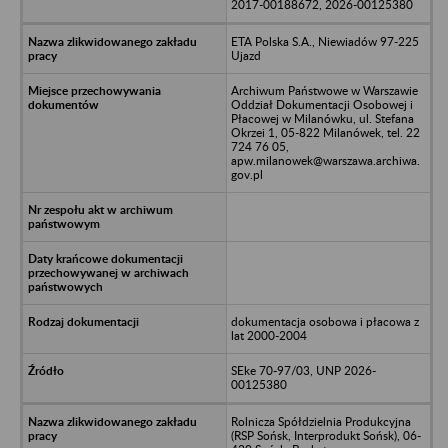
2017-00188672, 2026-00125380
ETA Polska S.A., Niewiadów 97-225
Ujazd
Archiwum Państwowe w Warszawie
Oddział Dokumentacji Osobowej i
Płacowej w Milanówku, ul. Stefana
Okrzei 1, 05-822 Milanówek, tel. 22
724 76 05,
apw.milanowek@warszawa.archiwa.
gov.pl
dokumentacja osobowa i płacowa z
lat 2000-2004
SEke 70-97/03, UNP 2026-
00125380
Rolnicza Spółdzielnia Produkcyjna
(RSP Sońsk, Interprodukt Sońsk), 06-