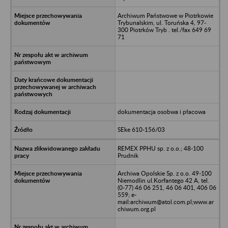
Archiwum Państwowe w Piotrkowie
Trybunalskim, ul. Toruńska 4, 97-
300 Piotrków Tryb . tel./fax 649 69
71
dokumentacja osobwa i płacowa
SEke 610-156/03
REMEX PPHU sp. z o.o.; 48-100
Prudnik
Archiwa Opolskie Sp. z o.o. 49-100
Niemodlin ul.Korfantego 42 A, tel.
(0-77) 46 06 251, 46 06 401, 406 06
559; e-
mail:archiwum@atol.com.pl;www.ar
chiwum.org.pl