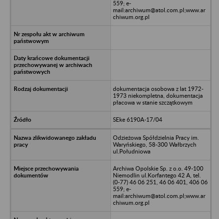
559; e-
mail:archiwum@atol.com.pl;www.ar
chiwum.org.pl
dokumentacja osobowa z lat 1972-
1973 niekompletna, dokumentacja
płacowa w stanie szczątkowym
SEke 6190A-17/04
Odzieżowa Spółdzielnia Pracy im.
Waryńskiego, 58-300 Wałbrzych
ul.Południowa
Archiwa Opolskie Sp. z o.o. 49-100
Niemodlin ul.Korfantego 42 A, tel.
(0-77) 46 06 251, 46 06 401, 406 06
559; e-
mail:archiwum@atol.com.pl;www.ar
chiwum.org.pl