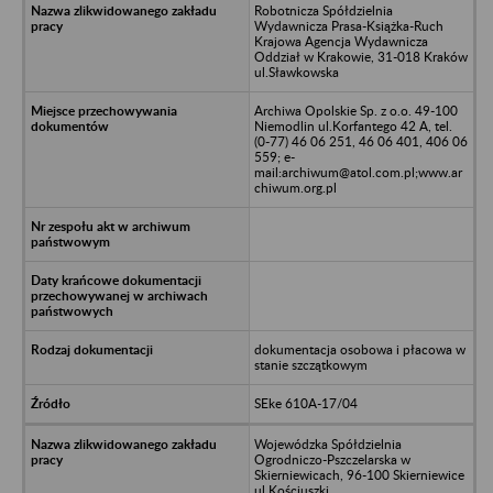
Robotnicza Spółdzielnia
Wydawnicza Prasa-Książka-Ruch
Krajowa Agencja Wydawnicza
Oddział w Krakowie, 31-018 Kraków
ul.Sławkowska
Archiwa Opolskie Sp. z o.o. 49-100
Niemodlin ul.Korfantego 42 A, tel.
(0-77) 46 06 251, 46 06 401, 406 06
559; e-
mail:archiwum@atol.com.pl;www.ar
chiwum.org.pl
dokumentacja osobowa i płacowa w
stanie szczątkowym
SEke 610A-17/04
Wojewódzka Spółdzielnia
Ogrodniczo-Pszczelarska w
Skierniewicach, 96-100 Skierniewice
ul.Kościuszki