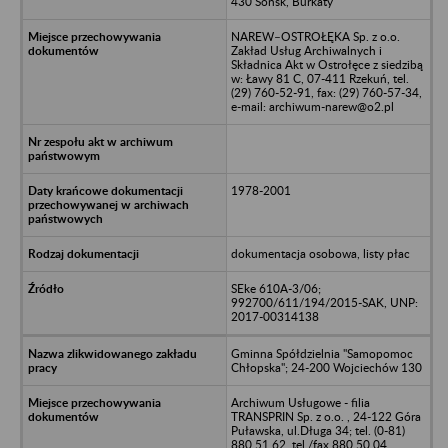
430 Sońsk, Burkaty
NAREW–OSTROŁĘKA Sp. z o.o.
Zakład Usług Archiwalnych i
Składnica Akt w Ostrołęce z siedzibą
w: Ławy 81 C, 07-411 Rzekuń, tel.
(29) 760-52-91, fax: (29) 760-57-34,
e-mail: archiwum-narew@o2.pl
1978-2001
dokumentacja osobowa, listy płac
SEke 610A-3/06;
992700/611/194/2015-SAK, UNP:
2017-00314138
Gminna Spółdzielnia "Samopomoc
Chłopska"; 24-200 Wojciechów 130
Archiwum Usługowe - filia
TRANSPRIN Sp. z o.o. , 24-122 Góra
Puławska, ul.Długa 34; tel. (0-81)
880 51 62, tel./fax 880 50 04,