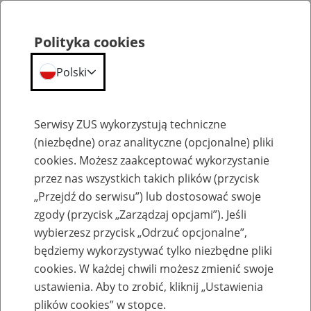
Polityka cookies
Polski
Menu
Szukaj
Serwisy ZUS wykorzystują techniczne
(niezbędne) oraz analityczne (opcjonalne) pliki
cookies. Możesz zaakceptować wykorzystanie
Emerytury
przez nas wszystkich takich plików (przycisk
„Przejdź do serwisu”) lub dostosować swoje
zgody (przycisk „Zarządzaj opcjami”). Jeśli
wybierzesz przycisk „Odrzuć opcjonalne”,
będziemy wykorzystywać tylko niezbędne pliki
Baza zlikwidowanych lub
cookies. W każdej chwili możesz zmienić swoje
przekształconych zakładów pracy
ustawienia. Aby to zrobić, kliknij „Ustawienia
plików cookies” w stopce.