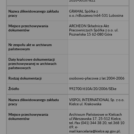
2026-00167822
GRAMAL Spółka z
o.o./nBuszewo/n64-531 Lubosina
ARCHEON Składnica Akt
Pracowniczych Spółka z o.o. ul.
Poznańska 15 62-080 Góra
osobowo-płacowa z lat 2004-2006
992700/610A/20/2006/SEke
VISPOL INTERNATIONAL Sp. z o.o.
Kielce ul. Krakowska
Archiwum Państwowe w Kielcach
ul.Warszawska 17, 25-512 Kielce,
tel./fax (041) 344 38 20, tel.368 10
69; e-
mail:kancelaria@kielce.ap.gov.pl;