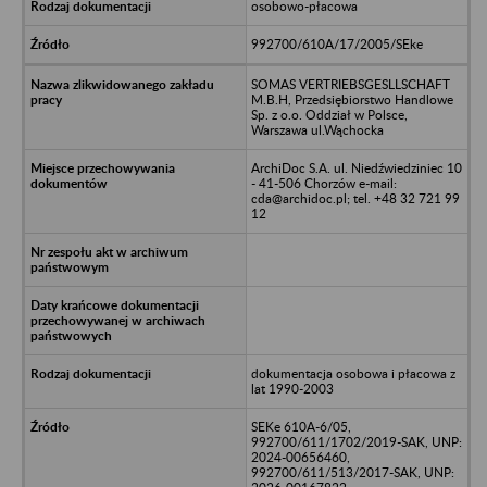
osobowo-płacowa
992700/610A/17/2005/SEke
SOMAS VERTRIEBSGESLLSCHAFT
M.B.H, Przedsiębiorstwo Handlowe
Sp. z o.o. Oddział w Polsce,
Warszawa ul.Wąchocka
ArchiDoc S.A. ul. Niedźwiedziniec 10
- 41-506 Chorzów e-mail:
cda@archidoc.pl; tel. +48 32 721 99
12
dokumentacja osobowa i płacowa z
lat 1990-2003
SEKe 610A-6/05,
992700/611/1702/2019-SAK, UNP:
2024-00656460,
992700/611/513/2017-SAK, UNP: