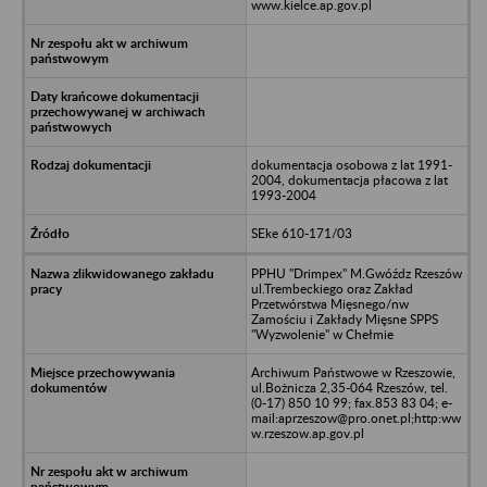
www.kielce.ap.gov.pl
dokumentacja osobowa z lat 1991-
2004, dokumentacja płacowa z lat
1993-2004
SEke 610-171/03
PPHU "Drimpex" M.Gwóźdz Rzeszów
ul.Trembeckiego oraz Zakład
Przetwórstwa Mięsnego/nw
Zamościu i Zakłady Mięsne SPPS
"Wyzwolenie" w Chełmie
Archiwum Państwowe w Rzeszowie,
ul.Bożnicza 2,35-064 Rzeszów, tel.
(0-17) 850 10 99; fax.853 83 04; e-
mail:aprzeszow@pro.onet.pl;http:ww
w.rzeszow.ap.gov.pl