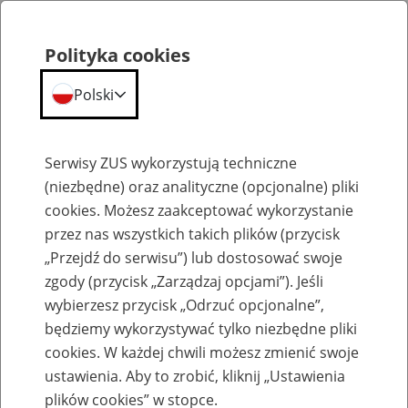
Polityka cookies
Polski
Menu
Szukaj
Serwisy ZUS wykorzystują techniczne
(niezbędne) oraz analityczne (opcjonalne) pliki
cookies. Możesz zaakceptować wykorzystanie
Emerytury
przez nas wszystkich takich plików (przycisk
„Przejdź do serwisu”) lub dostosować swoje
zgody (przycisk „Zarządzaj opcjami”). Jeśli
wybierzesz przycisk „Odrzuć opcjonalne”,
będziemy wykorzystywać tylko niezbędne pliki
Baza zlikwidowanych lub
cookies. W każdej chwili możesz zmienić swoje
przekształconych zakładów pracy
ustawienia. Aby to zrobić, kliknij „Ustawienia
plików cookies” w stopce.