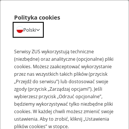
Polityka cookies
Polski
Menu
Szukaj
Serwisy ZUS wykorzystują techniczne
(niezbędne) oraz analityczne (opcjonalne) pliki
cookies. Możesz zaakceptować wykorzystanie
Emerytury
przez nas wszystkich takich plików (przycisk
„Przejdź do serwisu”) lub dostosować swoje
zgody (przycisk „Zarządzaj opcjami”). Jeśli
wybierzesz przycisk „Odrzuć opcjonalne”,
będziemy wykorzystywać tylko niezbędne pliki
Baza zlikwidowanych lub
cookies. W każdej chwili możesz zmienić swoje
przekształconych zakładów pracy
ustawienia. Aby to zrobić, kliknij „Ustawienia
plików cookies” w stopce.