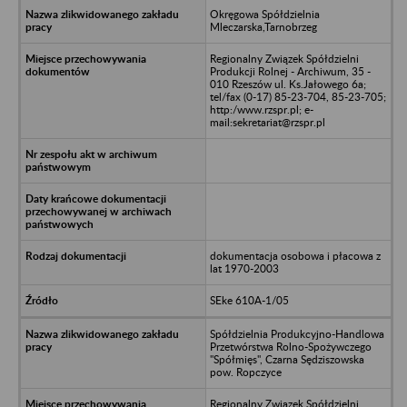
Okręgowa Spółdzielnia
Mleczarska,Tarnobrzeg
Regionalny Związek Spółdzielni
Produkcji Rolnej - Archiwum, 35 -
010 Rzeszów ul. Ks.Jałowego 6a;
tel/fax (0-17) 85-23-704, 85-23-705;
http:/www.rzspr.pl; e-
mail:sekretariat@rzspr.pl
dokumentacja osobowa i płacowa z
lat 1970-2003
SEke 610A-1/05
Spółdzielnia Produkcyjno-Handlowa
Przetwórstwa Rolno-Spożywczego
"Spółmięs", Czarna Sędziszowska
pow. Ropczyce
Regionalny Związek Spółdzielni