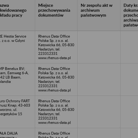
azwa
Miejsce
Nr zespołu akt w
Daty k
likwidowanego
przechowywania
archiwum
dokume
akładu pracy
dokumentów
państwowym
przech
archiw
państw
E Hestia Service
Rhenus Data Office
. z o.o. w Gdyni
Polska Sp. z o.o. al.
Katowicka 66, 05-830
Nadarzyn; tel.
223312331
www.rhenus-data.pl
P Benelux BV;
Rhenus Data Office
arn, Eemweg 6-A,
Polska Sp. z o.o. al.
42 LB Baarn,
Katowicka 66, 05-830
landia
Nadarzyn; tel.
223312331
www.rhenus-data.pl
uro Ochrony FART
Rhenus Data Office
nusz Knap; 43-603
Polska Sp. z o.o. al.
worzno, ul.
Katowicka 66, 05-830
ergetyków 15
Nadarzyn; tel.
223312331
www.rhenus-data.pl
AŁA DALIA
Rhenus Data Office
stauracja -
Polska Sp. z o.o. al.