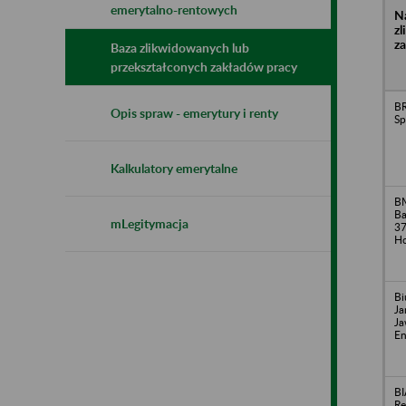
emerytalno-rentowych
N
z
z
Baza zlikwidowanych lub
przekształconych zakładów pracy
BR
Opis spraw - emerytury i renty
Sp
Kalkulatory emerytalne
BM
Ba
mLegitymacja
37
Ho
Bi
Ja
Ja
En
BI
Re