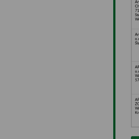
Ar
Ch
71
St
Wo
Ar
o.
Śl
AR
o.
Wa
5
A
ŻO
Wa
Kr