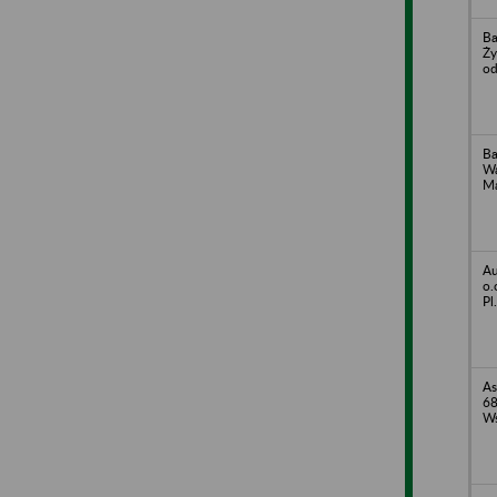
Ba
Ży
od
Ba
Wa
Ma
Au
o.
Pl
As
68
Ws