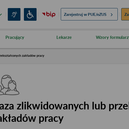
Zarejestruj w
PUE/eZUS
Za
Pracujący
Lekarze
Wzory formularz
zekształconych zakładów pracy
aza zlikwidowanych lub prze
akładów pracy