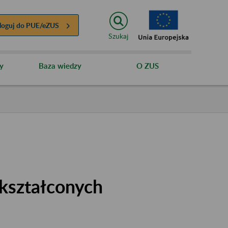
loguj do
PUE/eZUS
Szukaj
y
Baza wiedzy
O ZUS
kształconych