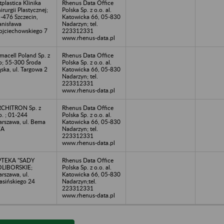
tplastica Klinika
Rhenus Data Office
irurgii Plastycznej;
Polska Sp. z o.o. al.
-476 Szczecin,
Katowicka 66, 05-830
anisława
Nadarzyn; tel.
jciechowskiego 7
223312331
www.rhenus-data.pl
macell Poland Sp. z
Rhenus Data Office
o; 55-300 Środa
Polska Sp. z o.o. al.
ąska, ul. Targowa 2
Katowicka 66, 05-830
Nadarzyn; tel.
223312331
www.rhenus-data.pl
CHITRON Sp. z
Rhenus Data Office
o. ; 01-244
Polska Sp. z o.o. al.
rszawa, ul. Bema
Katowicka 66, 05-830
7A
Nadarzyn; tel.
223312331
www.rhenus-data.pl
PTEKA "SADY
Rhenus Data Office
LIBORSKIE;
Polska Sp. z o.o. al.
rszawa, ul.
Katowicka 66, 05-830
asińskiego 24
Nadarzyn;tel.
223312331
www.rhenus-data.pl