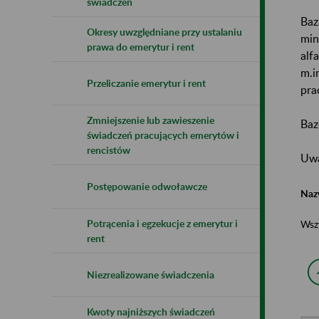
świadczeń
Baz
Okresy uwzględniane przy ustalaniu
min
prawa do emerytur i rent
alf
m.i
Przeliczanie emerytur i rent
pra
Zmniejszenie lub zawieszenie
Baz
świadczeń pracujących emerytów i
rencistów
Uwa
Postępowanie odwoławcze
Naz
Potrącenia i egzekucje z emerytur i
Wsz
rent
Niezrealizowane świadczenia
Kwoty najniższych świadczeń