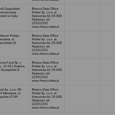
nk Gospodarki
Rhenus Data Office
wnościowej
Polska Sp. z o.o. al.
dział w Cisku
Katowicka 66, 05-830
Nadarzyn; tel.
223312331
www.rhenus-data.pl
kkavor Polska;
Rhenus Data Office
rszawa, ul.
Polska Sp. z o.o. al.
rywilska 26
Katowicka 66, 05-830
Nadarzyn; tel.
223312331
www.rhenus-data.pl
rora Fund Sp. z
Rhenus Data Office
o.; 31-011 Kraków,
Polska Sp. z o.o. al.
. Szczepański 8
Katowicka 66, 05-830
Nadarzyn; tel.
223312331
www.rhenus-data.pl
cal Sp. z o.o. 00-
Rhenus Data Office
4 Warszawa, ul.
Polska Sp. z o.o. al.
pólna 47/49
Katowicka 66, 05-830
Nadarzyn; tel.
223312331
www.rhenus-data.pl