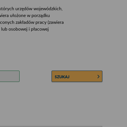
ektórych urzędów wojewódzkich,
wiera ułożone w porządku
łconych zakładów pracy (zawiera
 lub osobowej i płacowej
SZUKAJ