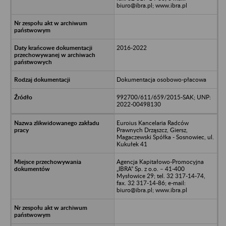
biuro@ibra.pl; www.ibra.pl
2016-2022
Dokumentacja osobowo-płacowa
992700/611/659/2015-SAK; UNP:
2022-00498130
Euroius Kancelaria Radców
Prawnych Drząszcz, Giersz,
Magaczewski Spółka - Sosnowiec, ul.
Kukułek 41
Agencja Kapitałowo-Promocyjna
„IBRA” Sp. z o.o. – 41-400
Mysłowice 29; tel. 32 317-14-74,
fax. 32 317-14-86; e-mail:
biuro@ibra.pl; www.ibra.pl