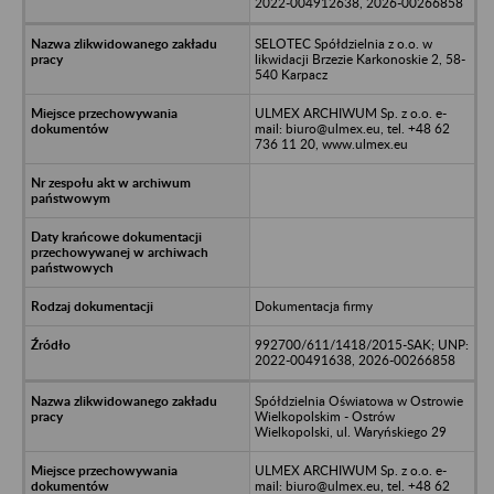
2022-004912638, 2026-00266858
SELOTEC Spółdzielnia z o.o. w
likwidacji Brzezie Karkonoskie 2, 58-
540 Karpacz
ULMEX ARCHIWUM Sp. z o.o. e-
mail: biuro@ulmex.eu, tel. +48 62
736 11 20, www.ulmex.eu
Dokumentacja firmy
992700/611/1418/2015-SAK; UNP:
2022-00491638, 2026-00266858
Spółdzielnia Oświatowa w Ostrowie
Wielkopolskim - Ostrów
Wielkopolski, ul. Waryńskiego 29
ULMEX ARCHIWUM Sp. z o.o. e-
mail: biuro@ulmex.eu, tel. +48 62