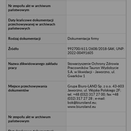
Dokumentacja firmy
992700/611/2608/2018-SAK; UNP:
2022-00491605
Stowarzyszenie Ochrony Zdrowia
Pracowników Tauron Wydobycie
S.A. w likwidacji - Jaworzno, ul.
Gwarków 1
Grupa Biuro-LAND Sp. z o.o. 43-603
Jaworzno, ul. Wojska Polskiego 2F;
tel. +48 (032) 317 27 00; fax +48
(032) 317 27 28 ; e-mail:
bok@biuroland.eu;
www.biuroland.eu