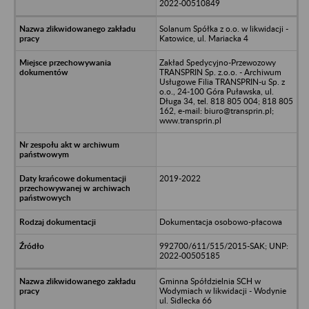
2022-00510849
Solanum Spółka z o.o. w likwidacji -
Katowice, ul. Mariacka 4
Zakład Spedycyjno-Przewozowy
TRANSPRIN Sp. z.o.o. - Archiwum
Usługowe Filia TRANSPRIN-u Sp. z
o.o., 24-100 Góra Puławska, ul.
Długa 34, tel. 818 805 004; 818 805
162, e-mail: biuro@transprin.pl;
www.transprin.pl
2019-2022
Dokumentacja osobowo-płacowa
992700/611/515/2015-SAK; UNP:
2022-00505185
Gminna Spółdzielnia SCH w
Wodymiach w likwidacji - Wodynie
ul. Sidlecka 66