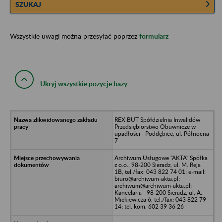
SZUKAJ
Wszystkie uwagi można przesyłać poprzez
formularz
Ukryj wszystkie pozycje bazy
REX BUT Spółdzielnia Inwalidów
Przedsiębiorstwo Obuwnicze w
upadłości - Poddębice, ul. Północna
7
Archiwum Usługowe "AKTA" Spółka
z o.o., 98-200 Sieradz, ul. M. Reja
1B, tel./fax: 043 822 74 01; e-mail:
biuro@archiwum-akta.pl;
archiwum@archiwum-akta.pl;
Kancelaria - 98-200 Sieradz, ul. A.
Mickiewicza 6, tel./fax: 043 822 79
14; tel. kom. 602 39 36 26