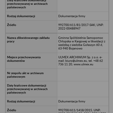
Dokumentacja firmy
992700/611/81/2017-SAK; UNP:
2022-00488947
Gminna Spółdzielnia Samopomoc
Chłopska w Kargowej w likwidacji z
siedzibą z siedziba Gołaszyn 60 d,
63-940 Bojanowo
ULMEX ARCHIWUM Sp. z o.o. e-
mail: biuro@ulmex.eu, tel. +48 62
736 11 20, www.ulmex.eu
Dokumentacja firmy
992700/611/1418/2015, UNP: