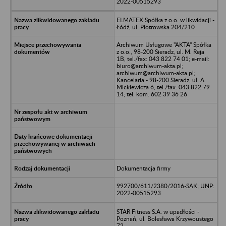
2022-00515293
ELMATEX Spółka z o.o. w likwidacji -
Łódź, ul. Piotrowska 204/210
Archiwum Usługowe "AKTA" Spółka
z o.o., 98-200 Sieradz, ul. M. Reja
1B, tel./fax: 043 822 74 01; e-mail:
biuro@archiwum-akta.pl;
archiwum@archiwum-akta.pl;
Kancelaria - 98-200 Sieradz, ul. A.
Mickiewicza 6, tel./fax: 043 822 79
14; tel. kom. 602 39 36 26
Dokumentacja firmy
992700/611/2380/2016-SAK; UNP:
2022-00515293
STAR Fitness S.A. w upadłości -
Poznań, ul. Bolesława Krzywoustego
72