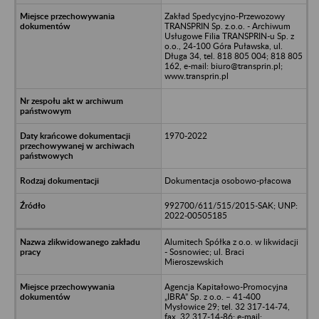
Zakład Spedycyjno-Przewozowy
TRANSPRIN Sp. z.o.o. - Archiwum
Usługowe Filia TRANSPRIN-u Sp. z
o.o., 24-100 Góra Puławska, ul.
Długa 34, tel. 818 805 004; 818 805
162, e-mail: biuro@transprin.pl;
www.transprin.pl
1970-2022
Dokumentacja osobowo-płacowa
992700/611/515/2015-SAK; UNP:
2022-00505185
Alumitech Spółka z o.o. w likwidacji
- Sosnowiec; ul. Braci
Mieroszewskich
Agencja Kapitałowo-Promocyjna
„IBRA” Sp. z o.o. – 41-400
Mysłowice 29; tel. 32 317-14-74,
fax. 32 317-14-86; e-mail: