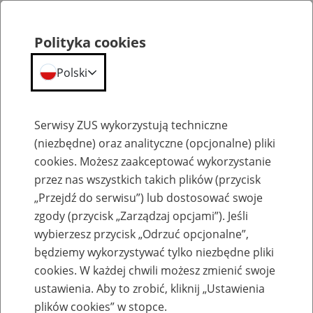
Polityka cookies
Polski
Menu
Szukaj
Serwisy ZUS wykorzystują techniczne
(niezbędne) oraz analityczne (opcjonalne) pliki
cookies. Możesz zaakceptować wykorzystanie
Emerytury
przez nas wszystkich takich plików (przycisk
„Przejdź do serwisu”) lub dostosować swoje
zgody (przycisk „Zarządzaj opcjami”). Jeśli
wybierzesz przycisk „Odrzuć opcjonalne”,
będziemy wykorzystywać tylko niezbędne pliki
Baza zlikwidowanych lub
cookies. W każdej chwili możesz zmienić swoje
przekształconych zakładów pracy
ustawienia. Aby to zrobić, kliknij „Ustawienia
plików cookies” w stopce.