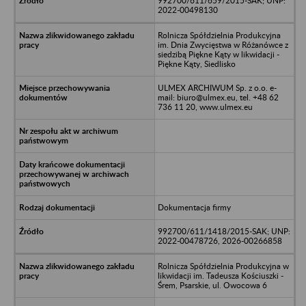
992700/611/659/2015-SAK; UNP:
2022-00498130
Rolnicza Spółdzielnia Produkcyjna
im. Dnia Zwycięstwa w Różanówce z
siedzibą Piękne Kąty w likwidacji -
Piękne Kąty, Siedlisko
ULMEX ARCHIWUM Sp. z o.o. e-
mail: biuro@ulmex.eu, tel. +48 62
736 11 20, www.ulmex.eu
Dokumentacja firmy
992700/611/1418/2015-SAK; UNP:
2022-00478726, 2026-00266858
Rolnicza Spółdzielnia Produkcyjna w
likwidacji im. Tadeusza Kościuszki -
Śrem, Psarskie, ul. Owocowa 6