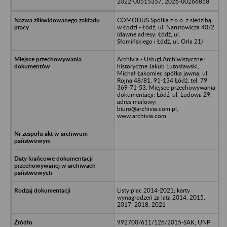
2022-00515357, 2026-00266858
COMODUS Spółka z o.o. z siedzibą
w Łodzi - Łódź, ul. Narutowicza 40/2
(dawne adresy: Łódź, ul.
Słomińskiego i Łódź, ul. Orla 21)
Archivia - Usługi Archiwistyczne i
historyczne Jakub Lutosławski,
Michał Łakomiec spółka jawna, ul.
Rojna 48/81, 91-134 Łódź, tel. 79
369-71-53. Miejsce przechowywania
dokumentacji: Łódź, ul. Ludowa 29,
adres mailowy:
biuro@archivia.com.pl,
www.archivia.com
Listy plac 2014-2021; karty
wynagrodzeń za lata 2014, 2015,
2017, 2018, 2021
992700/611/126/2015-SAK; UNP: