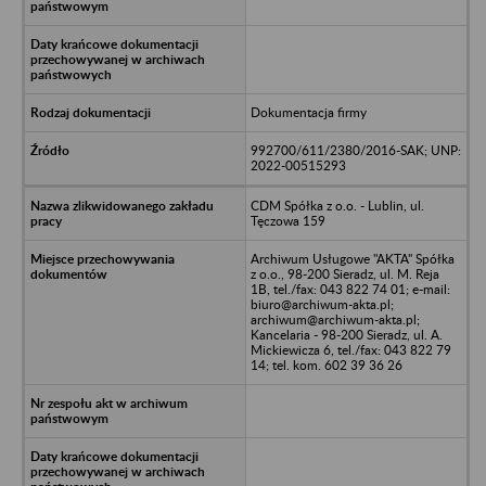
Dokumentacja firmy
992700/611/2380/2016-SAK; UNP:
2022-00515293
CDM Spółka z o.o. - Lublin, ul.
Tęczowa 159
Archiwum Usługowe "AKTA" Spółka
z o.o., 98-200 Sieradz, ul. M. Reja
1B, tel./fax: 043 822 74 01; e-mail:
biuro@archiwum-akta.pl;
archiwum@archiwum-akta.pl;
Kancelaria - 98-200 Sieradz, ul. A.
Mickiewicza 6, tel./fax: 043 822 79
14; tel. kom. 602 39 36 26