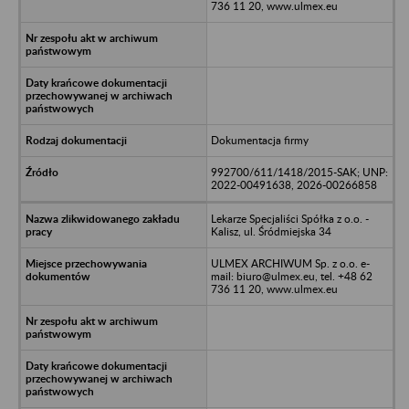
736 11 20, www.ulmex.eu
Dokumentacja firmy
992700/611/1418/2015-SAK; UNP:
2022-00491638, 2026-00266858
Lekarze Specjaliści Spółka z o.o. -
Kalisz, ul. Śródmiejska 34
ULMEX ARCHIWUM Sp. z o.o. e-
mail: biuro@ulmex.eu, tel. +48 62
736 11 20, www.ulmex.eu