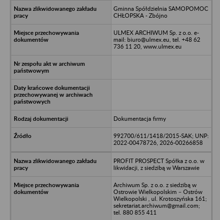
Gminna Spółdzielnia SAMOPOMOC
CHŁOPSKA - Zbójno
ULMEX ARCHIWUM Sp. z o.o. e-
mail: biuro@ulmex.eu, tel. +48 62
736 11 20, www.ulmex.eu
Dokumentacja firmy
992700/611/1418/2015-SAK; UNP:
2022-00478726, 2026-00266858
PROFIT PROSPECT Spółka z o.o. w
likwidacji, z siedzibą w Warszawie
Archiwum Sp. z o.o. z siedzibą w
Ostrowie Wielkopolskim – Ostrów
Wielkopolski , ul. Krotoszyńska 161;
sekretariat.archiwum@gmail.com;
tel. 880 855 411