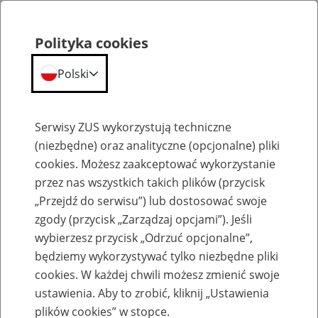
Polityka cookies
Polski
Menu
Szukaj
Serwisy ZUS wykorzystują techniczne
(niezbędne) oraz analityczne (opcjonalne) pliki
cookies. Możesz zaakceptować wykorzystanie
Emerytury
przez nas wszystkich takich plików (przycisk
„Przejdź do serwisu”) lub dostosować swoje
zgody (przycisk „Zarządzaj opcjami”). Jeśli
wybierzesz przycisk „Odrzuć opcjonalne”,
będziemy wykorzystywać tylko niezbędne pliki
Baza zlikwidowanych lub
cookies. W każdej chwili możesz zmienić swoje
przekształconych zakładów pracy
ustawienia. Aby to zrobić, kliknij „Ustawienia
plików cookies” w stopce.