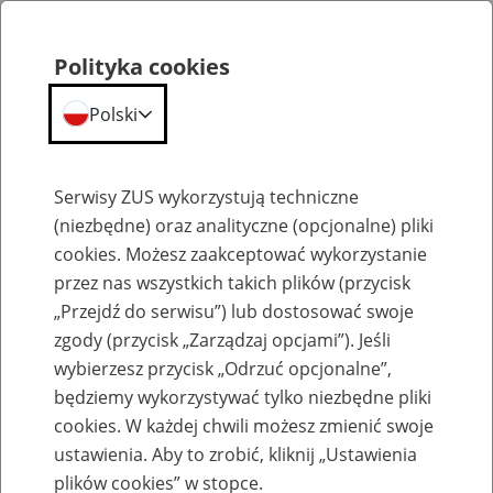
Polityka cookies
Polski
Menu
Szukaj
Serwisy ZUS wykorzystują techniczne
(niezbędne) oraz analityczne (opcjonalne) pliki
cookies. Możesz zaakceptować wykorzystanie
Emerytury
przez nas wszystkich takich plików (przycisk
„Przejdź do serwisu”) lub dostosować swoje
zgody (przycisk „Zarządzaj opcjami”). Jeśli
wybierzesz przycisk „Odrzuć opcjonalne”,
będziemy wykorzystywać tylko niezbędne pliki
Baza zlikwidowanych lub
cookies. W każdej chwili możesz zmienić swoje
przekształconych zakładów pracy
ustawienia. Aby to zrobić, kliknij „Ustawienia
plików cookies” w stopce.