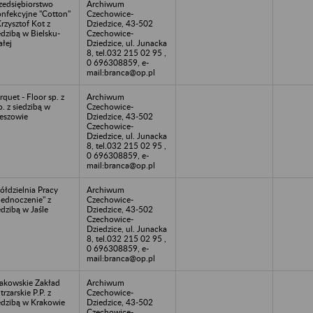
zedsiębiorstwo
Archiwum
nfekcyjne "Cotton"
Czechowice-
Krzysztof Kot z
Dziedzice, 43-502
edzibą w Bielsku-
Czechowice-
ałej
Dziedzice, ul. Junacka
8, tel.032 215 02 95 ,
0 696308859, e-
mail:branca@op.pl
rquet - Floor sp. z
Archiwum
o. z siedzibą w
Czechowice-
eszowie
Dziedzice, 43-502
Czechowice-
Dziedzice, ul. Junacka
8, tel.032 215 02 95 ,
0 696308859, e-
mail:branca@op.pl
ółdzielnia Pracy
Archiwum
jednoczenie" z
Czechowice-
edzibą w Jaśle
Dziedzice, 43-502
Czechowice-
Dziedzice, ul. Junacka
8, tel.032 215 02 95 ,
0 696308859, e-
mail:branca@op.pl
akowskie Zakład
Archiwum
trzarskie P.P. z
Czechowice-
edzibą w Krakowie
Dziedzice, 43-502
Czechowice-