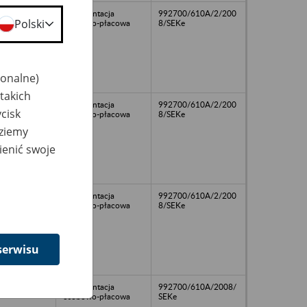
dokumentacja
992700/610A/2/200
Polski
osobowo-płacowa
8/SEKe
jonalne)
takich
dokumentacja
992700/610A/2/200
cisk
osobowo-płacowa
8/SEKe
dziemy
ienić swoje
dokumentacja
992700/610A/2/200
osobowo-płacowa
8/SEKe
serwisu
dokumentacja
992700/610A/2008/
osobowo-płacowa
SEKe