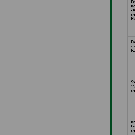
Pr
Ko
- 
si
Bi
Pa
o.
Rz
Sp
"Z
si
Kr
Fu
si