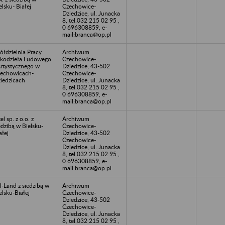
elsku- Białej
Czechowice-
Dziedzice, ul. Junacka
8, tel.032 215 02 95 ,
0 696308859, e-
mail:branca@op.pl
ółdzielnia Pracy
Archiwum
kodzieła Ludowego
Czechowice-
Artystycznego w
Dziedzice, 43-502
echowicach-
Czechowice-
iedzicach
Dziedzice, ul. Junacka
8, tel.032 215 02 95 ,
0 696308859, e-
mail:branca@op.pl
tel sp. z o.o. z
Archiwum
edzibą w Bielsku-
Czechowice-
ałej
Dziedzice, 43-502
Czechowice-
Dziedzice, ul. Junacka
8, tel.032 215 02 95 ,
0 696308859, e-
mail:branca@op.pl
l-Land z siedzibą w
Archiwum
elsku-Białej
Czechowice-
Dziedzice, 43-502
Czechowice-
Dziedzice, ul. Junacka
8, tel.032 215 02 95 ,