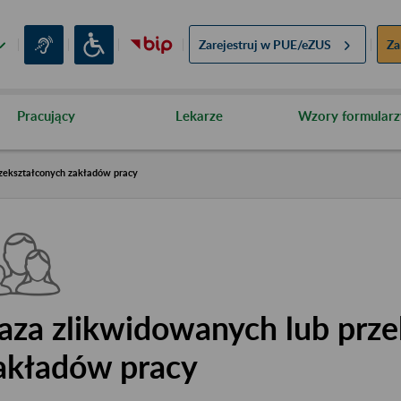
Zarejestruj w
PUE/eZUS
Za
Pracujący
Lekarze
Wzory formularz
zekształconych zakładów pracy
aza zlikwidowanych lub prze
akładów pracy