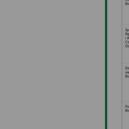
Bi
Sp
Rę
i 
Cz
Dz
El
si
Bi
Fo
Bi