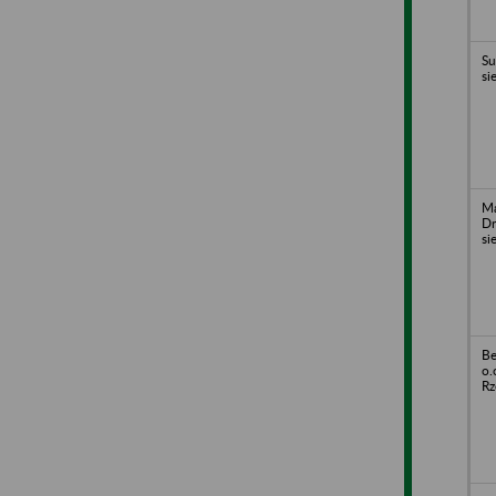
Su
si
Ma
Dr
si
Be
o.
Rz