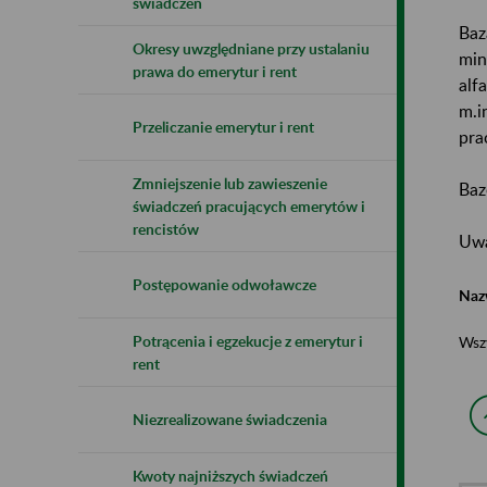
świadczeń
Baz
Okresy uwzględniane przy ustalaniu
min
prawa do emerytur i rent
alf
m.i
Przeliczanie emerytur i rent
pra
Zmniejszenie lub zawieszenie
Baz
świadczeń pracujących emerytów i
rencistów
Uwa
Postępowanie odwoławcze
Naz
Potrącenia i egzekucje z emerytur i
Wsz
rent
Niezrealizowane świadczenia
Kwoty najniższych świadczeń