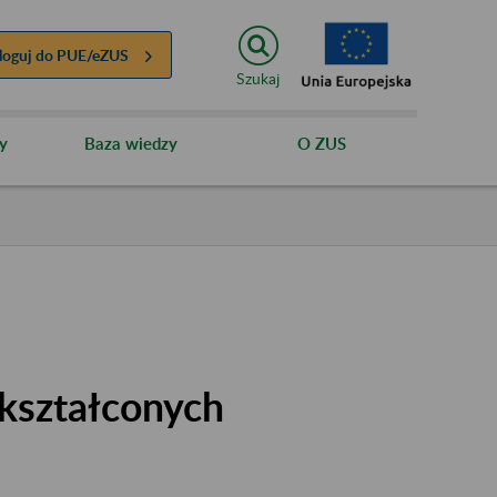
loguj do
PUE/eZUS
Szukaj
y
Baza wiedzy
O ZUS
kształconych