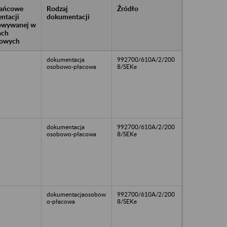
rańcowe
Rodzaj
Źródło
ntacji
dokumentacji
owywanej w
ach
owych
dokumentacja
992700/610A/2/200
osobowo-płacowa
8/SEKe
dokumentacja
992700/610A/2/200
osobowo-płacowa
8/SEKe
dokumentacjaosobow
992700/610A/2/200
o-płacowa
8/SEKe