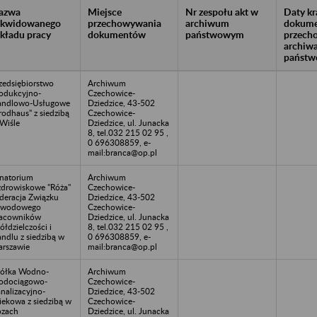
azwa
Miejsce
Nr zespołu akt w
Daty k
likwidowanego
przechowywania
archiwum
dokume
akładu pracy
dokumentów
państwowym
przech
archiw
państw
zedsiębiorstwo
Archiwum
odukcyjno-
Czechowice-
andlowo-Usługowe
Dziedzice, 43-502
rodhaus" z siedzibą
Czechowice-
Wiśle
Dziedzice, ul. Junacka
8, tel.032 215 02 95 ,
0 696308859, e-
mail:branca@op.pl
natorium
Archiwum
drowiskowe "Róża"
Czechowice-
deracja Związku
Dziedzice, 43-502
awodowego
Czechowice-
acowników
Dziedzice, ul. Junacka
ółdzielczości i
8, tel.032 215 02 95 ,
ndlu z siedzibą w
0 696308859, e-
rszawie
mail:branca@op.pl
ółka Wodno-
Archiwum
odociągowo-
Czechowice-
nalizacyjno-
Dziedzice, 43-502
iekowa z siedzibą w
Czechowice-
zach
Dziedzice, ul. Junacka