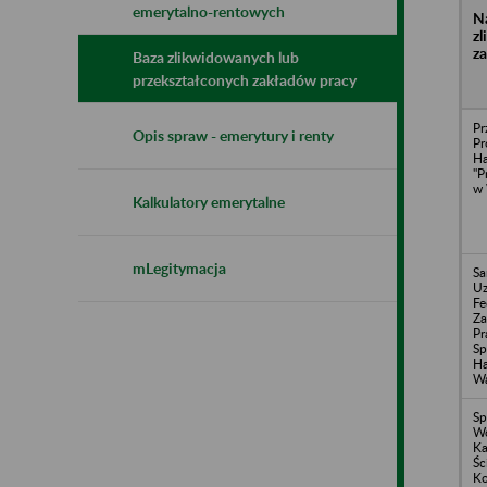
emerytalno-rentowych
N
z
z
Baza zlikwidowanych lub
przekształconych zakładów pracy
Pr
Opis spraw - emerytury i renty
Pr
H
"P
w 
Kalkulatory emerytalne
mLegitymacja
Sa
Uz
Fe
Z
Pr
Sp
Ha
Wa
Sp
W
Ka
Śc
Ko