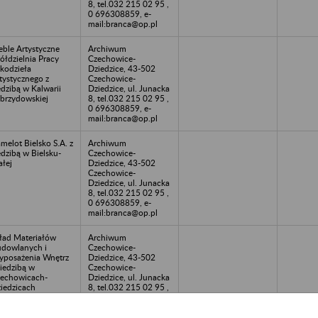
8, tel.032 215 02 95 ,
0 696308859, e-
mail:branca@op.pl
ble Artystyczne
Archiwum
ółdzielnia Pracy
Czechowice-
kodzieła
Dziedzice, 43-502
tystycznego z
Czechowice-
edzibą w Kalwarii
Dziedzice, ul. Junacka
brzydowskiej
8, tel.032 215 02 95 ,
0 696308859, e-
mail:branca@op.pl
melot Bielsko S.A. z
Archiwum
edzibą w Bielsku-
Czechowice-
ałej
Dziedzice, 43-502
Czechowice-
Dziedzice, ul. Junacka
8, tel.032 215 02 95 ,
0 696308859, e-
mail:branca@op.pl
ład Materiałów
Archiwum
dowlanych i
Czechowice-
posażenia Wnętrz
Dziedzice, 43-502
siedzibą w
Czechowice-
echowicach-
Dziedzice, ul. Junacka
iedzicach
8, tel.032 215 02 95 ,
0 696308859, e-
mail:branca@op.pl