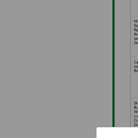
Me
Sp
Rę
Ar
si
Ze
Ca
si
Bi
Sk
Bu
Wy
z 
Cz
Dz