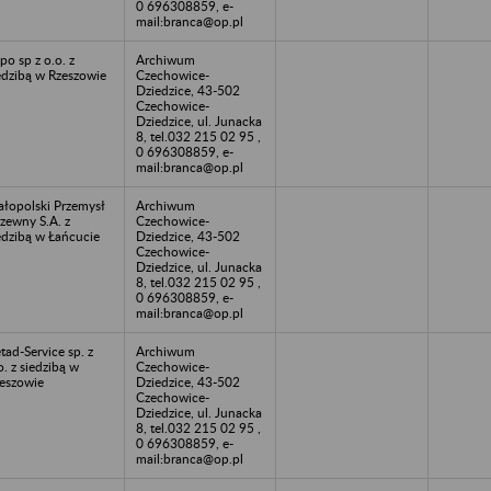
0 696308859, e-
mail:branca@op.pl
po sp z o.o. z
Archiwum
edzibą w Rzeszowie
Czechowice-
Dziedzice, 43-502
Czechowice-
Dziedzice, ul. Junacka
8, tel.032 215 02 95 ,
0 696308859, e-
mail:branca@op.pl
łopolski Przemysł
Archiwum
zewny S.A. z
Czechowice-
edzibą w Łańcucie
Dziedzice, 43-502
Czechowice-
Dziedzice, ul. Junacka
8, tel.032 215 02 95 ,
0 696308859, e-
mail:branca@op.pl
tad-Service sp. z
Archiwum
o. z siedzibą w
Czechowice-
eszowie
Dziedzice, 43-502
Czechowice-
Dziedzice, ul. Junacka
8, tel.032 215 02 95 ,
0 696308859, e-
mail:branca@op.pl