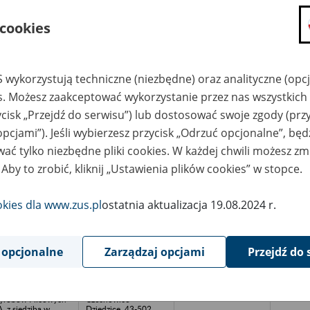
teka "Astra" sp. j. z
Archiwum
edzibą w Krakowie
Czechowice-
 cookies
Dziedzice, 43-502
Czechowice-
Dziedzice, ul. Junacka
8, tel.032 215 02 95 ,
0 696308859, e-
 wykorzystują techniczne (niezbędne) oraz analityczne (opc
mail:branca@op.pl
es. Możesz zaakceptować wykorzystanie przez nas wszystkich 
kręgowa
Archiwum
ycisk „Przejdź do serwisu”) lub dostosować swoje zgody (przy
ółdzielnia
Czechowice-
eczarska "Żyw-
Dziedzice, 43-502
opcjami”). Jeśli wybierzesz przycisk „Odrzuć opcjonalne”, bę
ecz" z siedzibą w
Czechowice-
ywcu
Dziedzice, ul. Junacka
ać tylko niezbędne pliki cookies. W każdej chwili możesz zm
8, tel.032 215 02 95 ,
0 696308859, e-
 Aby to zrobić, kliknij „Ustawienia plików cookies” w stopce.
mail:branca@op.pl
inna Spółdzielnia
Archiwum
okies dla www.zus.pl
ostatnia aktualizacja 19.08.2024 r.
Samopomoc
Czechowice-
łopska" z siedzibą
Dziedzice, 43-502
Czechowicach-
Czechowice-
iedzicach
Dziedzice, ul. Junacka
8, tel.032 215 02 95 ,
 opcjonalne
Zarządzaj opcjami
Przejdź do 
0 696308859, e-
mail:branca@op.pl
elskie Zakłady
Archiwum
robów Filcowych
Czechowice-
A. z siedzibą w
Dziedzice, 43-502