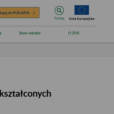
loguj do
PUE/eZUS
Szukaj
y
Baza wiedzy
O ZUS
kształconych