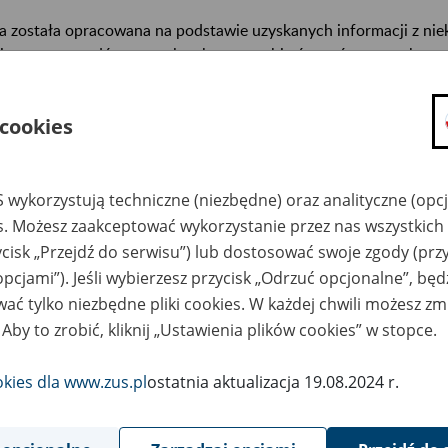
a została opracowana na podstawie uzyskanych informacji z ni
isterstw, urzędów centralnych oraz archiwów państwowych, za
abetycznym informacje na temat zlikwidowanych bądź przekszta
n. informacje o miejscu przechowywania dokumentacji osobowej
 cookies
cowników tych zakładów).
ę można przeszukiwać wg nazwy zakładu pracy.
 wykorzystują techniczne (niezbędne) oraz analityczne (opc
gi można przesyłać poprzez formularz umieszczony poniżej.
es. Możesz zaakceptować wykorzystanie przez nas wszystkich 
ycisk „Przejdź do serwisu”) lub dostosować swoje zgody (przy
wa zakładu pracy:
opcjami”). Jeśli wybierzesz przycisk „Odrzuć opcjonalne”, bę
ać tylko niezbędne pliki cookies. W każdej chwili możesz zm
ystkie uwagi można przesyłać poprzez
formularz
 Aby to zrobić, kliknij „Ustawienia plików cookies” w stopce.
okies dla www.zus.pl
ostatnia aktualizacja 19.08.2024 r.
Wyświetl wszystkie