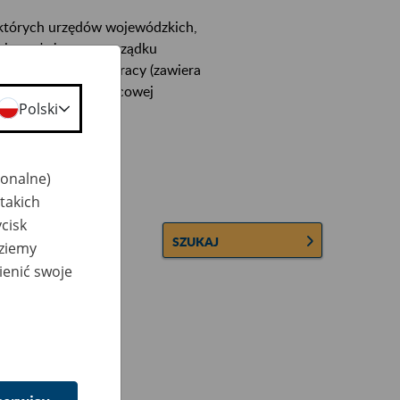
ektórych urzędów wojewódzkich,
wiera ułożone w porządku
łconych zakładów pracy (zawiera
 lub osobowej i płacowej
Polski
jonalne)
takich
cisk
SZUKAJ
dziemy
ienić swoje