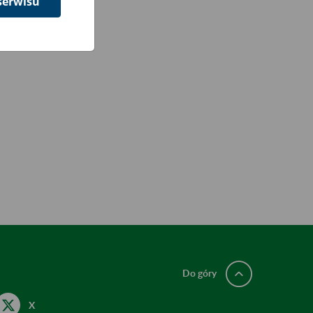
serwisu
Do góry
X