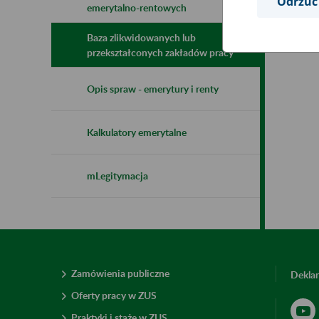
Odrzuć
emerytalno-rentowych
Baza zlikwidowanych lub
przekształconych zakładów pracy
Opis spraw - emerytury i renty
Kalkulatory emerytalne
mLegitymacja
Zamówienia publiczne
Deklar
Oferty pracy w ZUS
Praktyki i staże w ZUS