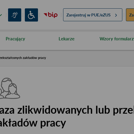
Zarejestruj w
PUE/eZUS
Za
Pracujący
Lekarze
Wzory formularz
zekształconych zakładów pracy
aza zlikwidowanych lub prze
akładów pracy