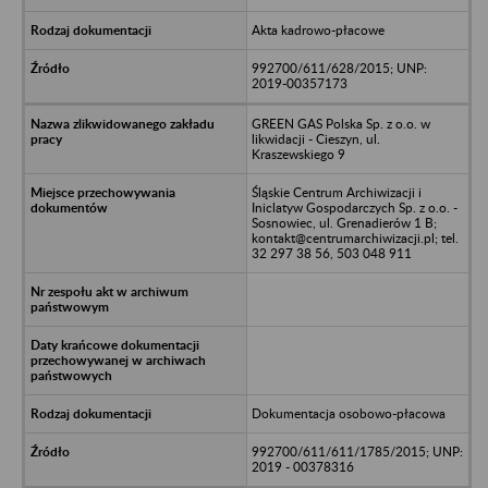
Akta kadrowo-płacowe
992700/611/628/2015; UNP:
2019-00357173
GREEN GAS Polska Sp. z o.o. w
likwidacji - Cieszyn, ul.
Kraszewskiego 9
Śląskie Centrum Archiwizacji i
Iniclatyw Gospodarczych Sp. z o.o. -
Sosnowiec, ul. Grenadierów 1 B;
kontakt@centrumarchiwizacji.pl; tel.
32 297 38 56, 503 048 911
Dokumentacja osobowo-płacowa
992700/611/611/1785/2015; UNP:
2019 - 00378316