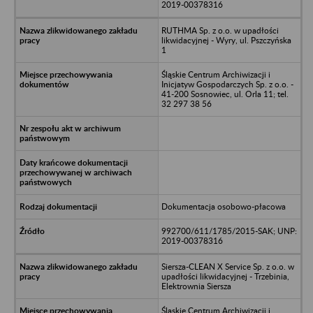
2019-00378316
RUTHMA Sp. z o.o. w upadłości
likwidacyjnej - Wyry, ul. Pszczyńska
1
Śląskie Centrum Archiwizacji i
Inicjatyw Gospodarczych Sp. z o.o. -
41-200 Sosnowiec, ul. Orla 11; tel.
32 297 38 56
Dokumentacja osobowo-płacowa
992700/611/1785/2015-SAK; UNP:
2019-00378316
Siersza-CLEAN X Service Sp. z o.o. w
upadłości likwidacyjnej - Trzebinia,
Elektrownia Siersza
Śląskie Centrum Archiwizacji i