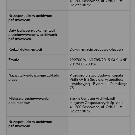
41-200 Sosnowiec, ul. Orla 11; tel.
32 297 38 56
Dokumentacja osobowo-płacowa
992700/611/1785/2015-SAK; UNP:
2019-00378316
Przedsiębiorstwo Budowy Kopalń
PEBEKA BIS Sp. z o.o. w upadłości
likwidacyjnej - Bytom, ul. Pułaskiego
75
Śląskie Centrum Archiwizacji i
Inicjatyw Gospodarczych Sp. z o.o. -
41-200 Sosnowiec, ul. Orla 11; tel.
32 297 38 56