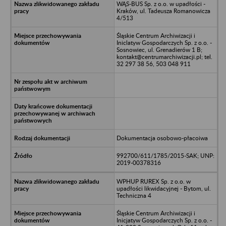
WĄS-BUS Sp. z o.o. w upadłości -
Kraków, ul. Tadeusza Romanowicza
4/513
Śląskie Centrum Archiwizacji i
Iniclatyw Gospodarczych Sp. z o.o. -
Sosnowiec, ul. Grenadierów 1 B;
kontakt@centrumarchiwizacji.pl; tel.
32 297 38 56, 503 048 911
Dokumentacja osobowo-płacoiwa
992700/611/1785/2015-SAK; UNP:
2019-00378316
WPHUP RUREX Sp. z o.o. w
upadłości likwidacyjnej - Bytom, ul.
Techniczna 4
Śląskie Centrum Archiwizacji i
Inicjatyw Gospodarczych Sp. z o.o. -