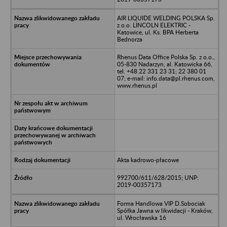
AIR LIQUIDE WELDING POLSKA Sp.
z o.o. LINCOLN ELEKTRIC -
Katowice, ul. Ks. BPA Herberta
Bednorza
Rhenus Data Office Polska Sp. z o.o.,
05-830 Nadarzyn, al. Katowicka 66,
tel. +48 22 331 23 31; 22 380 01
07; e-mail: info.data@pl.rhenus.com,
www.rhenus.pl
Akta kadrowo-płacowe
992700/611/628/2015; UNP:
2019-00357173
Forma Handlowa VIP D.Sobociak
Spółka Jawna w likwidacji - Kraków,
ul. Wrocławska 16