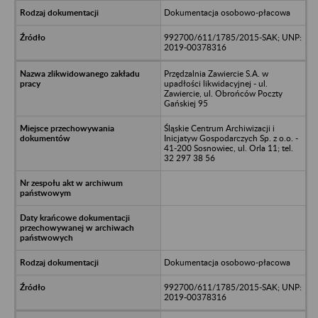
Dokumentacja osobowo-płacowa
992700/611/1785/2015-SAK; UNP:
2019-00378316
Przędzalnia Zawiercie S.A. w
upadłości likwidacyjnej - ul.
Zawiercie, ul. Obrońców Poczty
Gańskiej 95
Śląskie Centrum Archiwizacji i
Inicjatyw Gospodarczych Sp. z o.o. -
41-200 Sosnowiec, ul. Orla 11; tel.
32 297 38 56
Dokumentacja osobowo-płacowa
992700/611/1785/2015-SAK; UNP:
2019-00378316