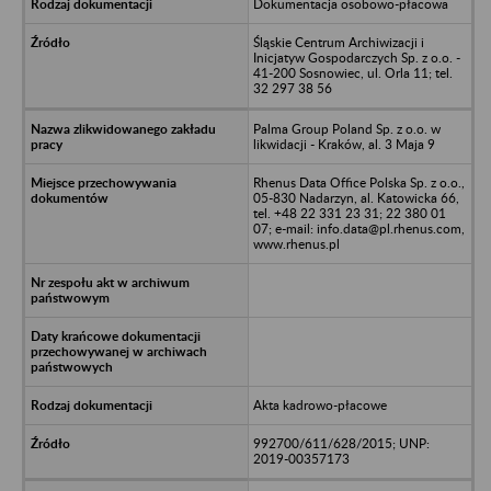
Dokumentacja osobowo-płacowa
Śląskie Centrum Archiwizacji i
Inicjatyw Gospodarczych Sp. z o.o. -
41-200 Sosnowiec, ul. Orla 11; tel.
32 297 38 56
Palma Group Poland Sp. z o.o. w
likwidacji - Kraków, al. 3 Maja 9
Rhenus Data Office Polska Sp. z o.o.,
05-830 Nadarzyn, al. Katowicka 66,
tel. +48 22 331 23 31; 22 380 01
07; e-mail: info.data@pl.rhenus.com,
www.rhenus.pl
Akta kadrowo-płacowe
992700/611/628/2015; UNP:
2019-00357173