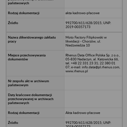
akta kadrowo-płacowe
992700/611/628/2015; UNP:
2019-00357173
Moto Factory Filipkowski w
likwidacji - Chorzów, ul.
Niedzwiedzia 10
Rhenus Data Office Polska Sp. z o.o.,
05-830 Nadarzyn, al. Katowicka 66,
tel. +48 22 331 23 31; 22 380 01
07; e-mail: info.data@pl.rhenus.com,
www.rhenus.pl
Akta kadrowo-płacowe
992700/611/628/2015; UNP:
2019-00357173