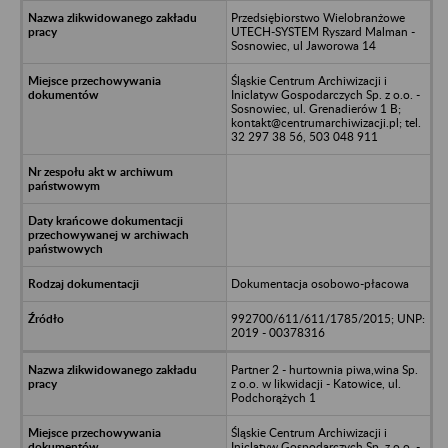
Przedsiębiorstwo Wielobranżowe
UTECH-SYSTEM Ryszard Malman -
Sosnowiec, ul Jaworowa 14
Śląskie Centrum Archiwizacji i
Iniclatyw Gospodarczych Sp. z o.o. -
Sosnowiec, ul. Grenadierów 1 B;
kontakt@centrumarchiwizacji.pl; tel.
32 297 38 56, 503 048 911
Dokumentacja osobowo-płacowa
992700/611/611/1785/2015; UNP:
2019 - 00378316
Partner 2 - hurtownia piwa,wina Sp.
z o.o. w likwidacji - Katowice, ul.
Podchorążych 1
Śląskie Centrum Archiwizacji i
Iniclatyw Gospodarczych Sp. z o.o. -