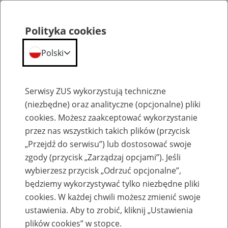
Polityka cookies
Polski
Menu
Szukaj
Serwisy ZUS wykorzystują techniczne
(niezbędne) oraz analityczne (opcjonalne) pliki
cookies. Możesz zaakceptować wykorzystanie
Emerytury
przez nas wszystkich takich plików (przycisk
„Przejdź do serwisu”) lub dostosować swoje
zgody (przycisk „Zarządzaj opcjami”). Jeśli
wybierzesz przycisk „Odrzuć opcjonalne”,
będziemy wykorzystywać tylko niezbędne pliki
Baza zlikwidowanych lub
cookies. W każdej chwili możesz zmienić swoje
przekształconych zakładów pracy
ustawienia. Aby to zrobić, kliknij „Ustawienia
plików cookies” w stopce.