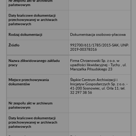
Dokumentsacja osobowo-płacowa
992700/611/1785/2015-SAK; UNP:
2019-00378316
Firma Chrzanowski Sp. z o.o. w
upadłości likwidacyjnej - Tychy , ul.
Marszałka Piłsudskiego 23
Śląskie Centrum Archiwizacji i
Inicjatyw Gospodarczych Sp. z o.o. -
41-200 Sosnowiec, ul. Orla 11; tel.
32 297 38 56