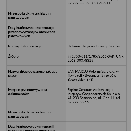
32 297 38 56, 503 048 911
Dokumentacja osobowo-płacowa
992700/611/1785/2015-SAK; UNP:
2019-00378316
SAN MARCO Polonia Sp. z o.o. w
likwidacji - Bytom, ul. Strzelców
Bytomskich 87B
Śląskie Centrum Archiwizacji i
Inicjatyw Gospodarczych Sp. z o.o. -
41-200 Sosnowiec, ul. Orla 11; tel.
32 297 38 56