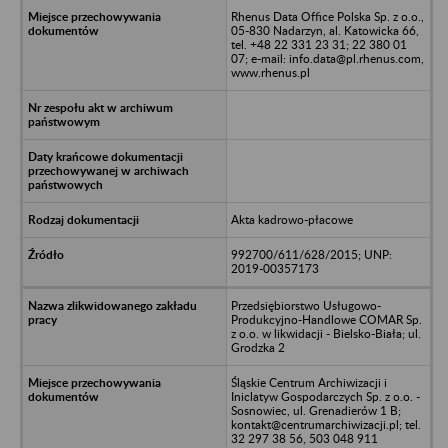
Rhenus Data Office Polska Sp. z o.o.,
05-830 Nadarzyn, al. Katowicka 66,
tel. +48 22 331 23 31; 22 380 01
07; e-mail: info.data@pl.rhenus.com,
www.rhenus.pl
Akta kadrowo-płacowe
992700/611/628/2015; UNP:
2019-00357173
Przedsiębiorstwo Usługowo-
Produkcyjno-Handlowe COMAR Sp.
z o.o. w likwidacji - Bielsko-Biała; ul.
Grodzka 2
Śląskie Centrum Archiwizacji i
Iniclatyw Gospodarczych Sp. z o.o. -
Sosnowiec, ul. Grenadierów 1 B;
kontakt@centrumarchiwizacji.pl; tel.
32 297 38 56, 503 048 911