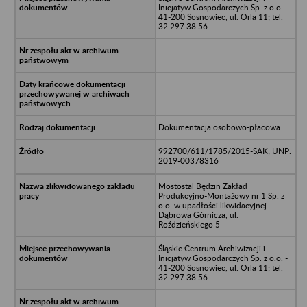
Inicjatyw Gospodarczych Sp. z o.o. -
41-200 Sosnowiec, ul. Orla 11; tel.
32 297 38 56
Dokumentacja osobowo-płacowa
992700/611/1785/2015-SAK; UNP:
2019-00378316
Mostostal Będzin Zakład
Produkcyjno-Montażowy nr 1 Sp. z
o.o. w upadłości likwidacyjnej -
Dąbrowa Górnicza, ul.
Roździeńskiego 5
Śląskie Centrum Archiwizacji i
Inicjatyw Gospodarczych Sp. z o.o. -
41-200 Sosnowiec, ul. Orla 11; tel.
32 297 38 56