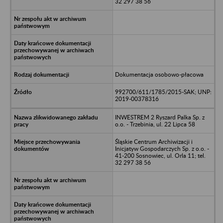
32 297 38 56
Dokumentacja osobowo-płacowa
992700/611/1785/2015-SAK; UNP:
2019-00378316
INWESTREM 2 Ryszard Palka Sp. z
o.o. - Trzebinia, ul. 22 Lipca 58
Śląskie Centrum Archiwizacji i
Inicjatyw Gospodarczych Sp. z o.o. -
41-200 Sosnowiec, ul. Orla 11; tel.
32 297 38 56