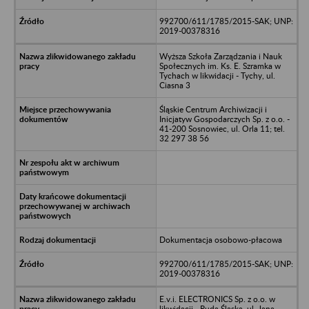
992700/611/1785/2015-SAK; UNP:
2019-00378316
Wyższa Szkoła Zarządzania i Nauk
Społecznych im. Ks. E. Szramka w
Tychach w likwidacji - Tychy, ul.
Ciasna 3
Śląskie Centrum Archiwizacji i
Inicjatyw Gospodarczych Sp. z o.o. -
41-200 Sosnowiec, ul. Orla 11; tel.
32 297 38 56
Dokumentacja osobowo-płacowa
992700/611/1785/2015-SAK; UNP:
2019-00378316
E.v.i. ELECTRONICS Sp. z o.o. w
likwidacji - Ruda Śląska, ul. Jana