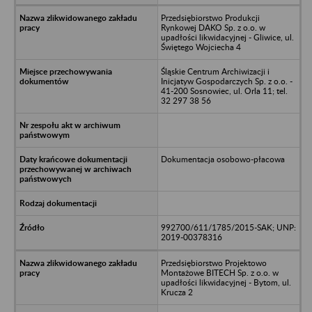
Przedsiębiorstwo Produkcji
Rynkowej DAKO Sp. z o.o. w
upadłości likwidacyjnej - Gliwice, ul.
Świętego Wojciecha 4
Śląskie Centrum Archiwizacji i
Inicjatyw Gospodarczych Sp. z o.o. -
41-200 Sosnowiec, ul. Orla 11; tel.
32 297 38 56
Dokumentacja osobowo-płacowa
992700/611/1785/2015-SAK; UNP:
2019-00378316
Przedsiębiorstwo Projektowo
Montażowe BITECH Sp. z o.o. w
upadłości likwidacyjnej - Bytom, ul.
Krucza 2