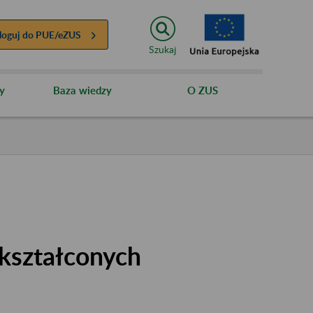
loguj do
PUE/eZUS
Szukaj
y
Baza wiedzy
O ZUS
kształconych