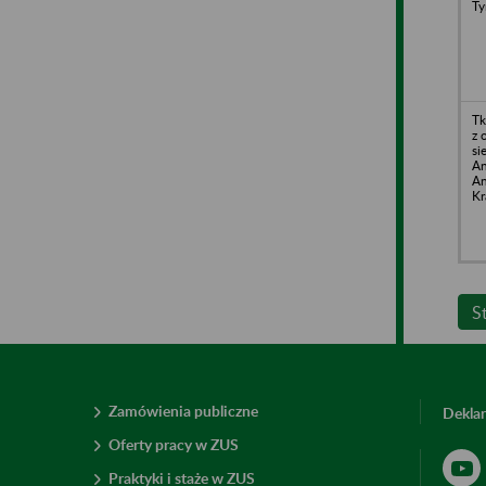
Ty
Tk
z 
si
An
An
Kr
S
Zamówienia publiczne
Deklar
Oferty pracy w ZUS
Praktyki i staże w ZUS