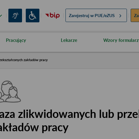
Zarejestruj w
PUE/eZUS
Za
Pracujący
Lekarze
Wzory formularz
zekształconych zakładów pracy
aza zlikwidowanych lub prze
akładów pracy