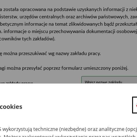
a została opracowana na podstawie uzyskanych informacji z ni
isterstw, urzędów centralnych oraz archiwów państwowych, za
abetycznym informacje na temat zlikwidowanych bądź przekszta
n. informacje o miejscu przechowywania dokumentacji osobowej
cowników tych zakładów).
ę można przeszukiwać wg nazwy zakładu pracy.
gi można przesyłać poprzez formularz umieszczony poniżej.
wa zakładu pracy:
ystkie uwagi można przesyłać poprzez
formularz
 cookies
Ukryj wszystkie pozycje bazy
 wykorzystują techniczne (niezbędne) oraz analityczne (opc
es. Możesz zaakceptować wykorzystanie przez nas wszystkich 