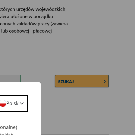
ektórych urzędów wojewódzkich,
wiera ułożone w porządku
łconych zakładów pracy (zawiera
 lub osobowej i płacowej
SZUKAJ
Polski
jonalne)
takich