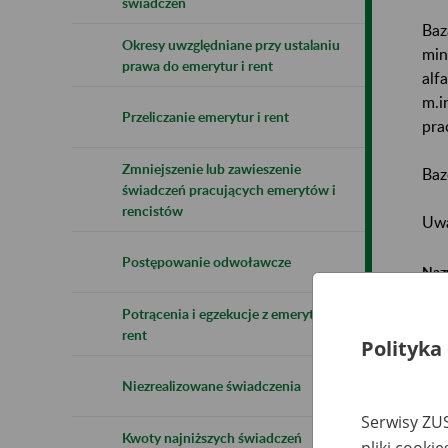
świadczeń
Baz
Okresy uwzględniane przy ustalaniu
min
prawa do emerytur i rent
alf
m.i
Przeliczanie emerytur i rent
pra
Zmniejszenie lub zawieszenie
Baz
świadczeń pracujących emerytów i
rencistów
Uwa
Postępowanie odwoławcze
Naz
Potrącenia i egzekucje z emerytur i
Wsz
rent
Polityka
Niezrealizowane świadczenia
Serwisy ZUS
Kwoty najniższych świadczeń
pliki cooki