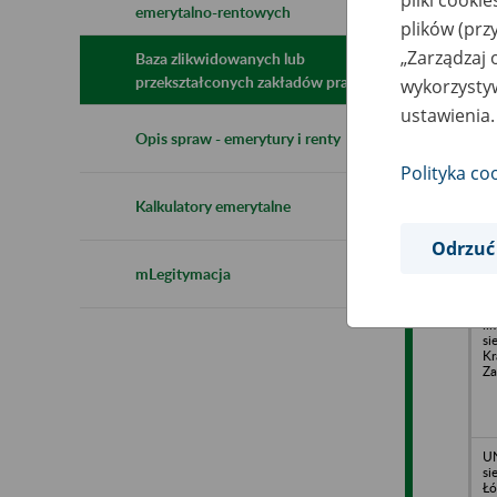
emerytalno-rentowych
N
plików (prz
z
z
„Zarządzaj 
Baza zlikwidowanych lub
przekształconych zakładów pracy
wykorzystyw
ustawienia.
Ko
Opis spraw - emerytury i renty
z 
si
Polityka co
An
An
Kalkulatory emerytalne
Kr
Odrzuć
mLegitymacja
VI
up
li
si
Kr
Za
UN
si
Łó