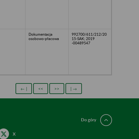
Dokumentacja
992700/611/212/20
osobowo-płacowa
15-SAK; 2019
-00489547
← |
<<
>>
| →
Do góry
X