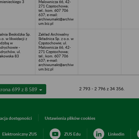
mienieckiego 3
Malownicza 66, 42-
271 Częstochowa;
tel.; kom. 607 706
637; e-mail:
archiwumakt@archiw
um.biz.pl
alnia Beskidzka Sp.
Zakład Archiwalny
o.o. w likwidacji z
Składnica Sp. z o.o. w
edzibą w
Częstochowie; ul.
drychowie -
Malownicza 66, 42-
drychów, ul.
271 Częstochowa;
akowska 83
tel.; kom. 607 706
637; e-mail:
archiwumakt@archiw
um.biz.pl
2 793 - 2 796 z 34 356.
trona 699 z 8 589
acja dostępności
Ustawienia plików cookies
Elektroniczny ZUS
ZUS Edu
Linkedin