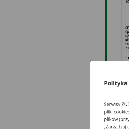
10
S
Sp
up
li
Sz
71
"H
Ci
o.
li
Gr
45
Polityka
ME
67
D
Serwisy ZUS
pliki cooki
plików (prz
„Zarządzaj 