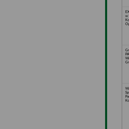
EX
w 
Ko
Op
Gr
PA
Wa
Gr
WA
Sp
Pa
Ko