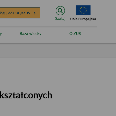
loguj do
PUE/eZUS
Szukaj
y
Baza wiedzy
O ZUS
kształconych