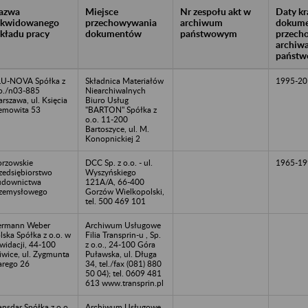
azwa
Miejsce
Nr zespołu akt w
Daty k
likwidowanego
przechowywania
archiwum
dokume
akładu pracy
dokumentów
państwowym
przech
archiw
państw
U-NOVA Spółka z
Składnica Materiałów
1995-20
o./n03-885
Niearchiwalnych
rszawa, ul. Księcia
Biuro Usług
emowita 53
"BARTON" Spółka z
o.o. 11-200
Bartoszyce, ul. M.
Konopnickiej 2
rzowskie
DCC Sp. z o.o. - ul.
1965-19
zedsiębiorstwo
Wyszyńskiego
udownictwa
121A/A, 66-400
zemysłowego
Gorzów Wielkopolski,
tel. 500 469 101
ermann Weber
Archiwum Usługowe
lska Spółka z o.o. w
Filia Transprin-u , Sp.
kwidacji, 44-100
z o.o., 24-100 Góra
iwice, ul. Zygmunta
Puławska, ul. Długa
arego 26
34, tel./fax (081) 880
50 04); tel. 0609 481
613 www.transprin.pl
ansdar Spółka z o.o.
Archiwum Usługowe