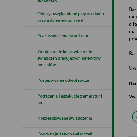
świadczeń
Baz
Okresy uwzględniane przy ustalaniu
min
prawa do emerytur i rent
alf
m.i
Przeliczanie emerytur i rent
pra
Zmniejszenie lub zawieszenie
Baz
świadczeń pracujących emerytów i
rencistów
Uwa
Postępowanie odwoławcze
Naz
Potrącenia i egzekucje z emerytur i
Wsz
rent
Niezrealizowane świadczenia
Kwoty najniższych świadczeń