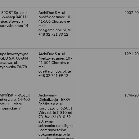
ISPORT Sp. z o.o.
ArchiDoc S.A. ul.
2007-20
likwidacji 040111
Niedźwiedziniec 10 -
sice, Słowacja
41-506 Chorzów e-
atovska cesta 14
mail:
cda@archidoc.pl; tel.
+48 32 721 99 12
upa Inwestycyjna
ArchiDoc S.A. ul.
1991-20
GED S.A. 00-844
Niedźwiedziniec 10 -
rszawa, ul.
41-506 Chorzów e-
zybowska 76/78
mail:
cda@archidoc.pl; tel.
+48 32 721 99 12
RYŃSKI - PASŁĘK
Archiwum-
1946-20
ółka z o.o. 14-400
Digitalizacja TERRA
słęk, ul. Marii
Spółka z o.o. ul.
nopnickiej 7
Kościuszki 8, 62-051
Wiry tel. (61) 810-66-
73, fax. (61) 810-59-
20, e-mail:
sekretariat.terra@gmai
l.com/n(wcześniej
dokumentacja była
przechowywana przez