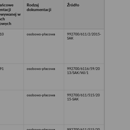
rańcowe
Rodzaj
Źródło
ntacji
dokumentacji
owywanej w
ach
owych
10
osobowo-płacowa
992700/611/2/2015-
SAK
91
osobowo-płacowa
992700/6116/59/20
13/SAK/WJ/1
osobowo-płacowa
992700/611/515/20
15-SAK
osobowo-płacowa
992700/611/515/20