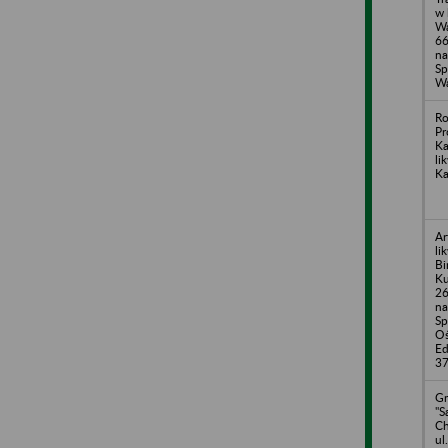
w 
Wa
66
na
Sp
Wa
Ro
Pr
Ka
li
K
Ar
li
Bi
Ku
26
na
Sp
Oś
Ed
37
Gm
"
Ch
ul