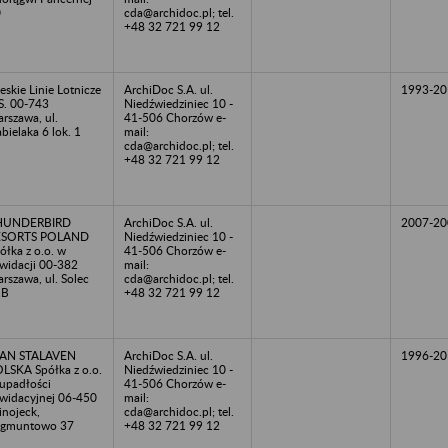
0
cda@archidoc.pl; tel.
+48 32 721 99 12
eskie Linie Lotnicze
ArchiDoc S.A. ul.
1993-20
S. 00-743
Niedźwiedziniec 10 -
rszawa, ul.
41-506 Chorzów e-
bielaka 6 lok. 1
mail:
cda@archidoc.pl; tel.
+48 32 721 99 12
HUNDERBIRD
ArchiDoc S.A. ul.
2007-20
ESORTS POLAND
Niedźwiedziniec 10 -
ółka z o.o. w
41-506 Chorzów e-
kwidacji 00-382
mail:
rszawa, ul. Solec
cda@archidoc.pl; tel.
1B
+48 32 721 99 12
EAN STALAVEN
ArchiDoc S.A. ul.
1996-20
LSKA Spółka z o.o.
Niedźwiedziniec 10 -
upadłości
41-506 Chorzów e-
kwidacyjnej 06-450
mail:
inojeck,
cda@archidoc.pl; tel.
ygmuntowo 37
+48 32 721 99 12