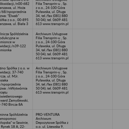
likwidacji,/n00-682
Filia Transprin-u , Sp.
rszawa, ul. Hoża
z o.o., 24-100 Góra
/68/npoprzednia
Puławska, ul. Długa
zwa: "Elwab"
34, tel./fax (081) 880
ółka z o.o., 00-895
50 04); tel. 0609 481
rszawa, ul. Biała 3
613 www.transprin.pl
lnicza Spółdzielnia
Archiwum Usługowe
odukcyjna w
Filia Transprin-u , Sp.
mionce w
z o.o., 24-100 Góra
kwidacji,/n39-122
Puławska, ul. Długa
amionka
34, tel./fax (081) 880
50 04); tel. 0609 481
613 www.transprin.pl
tino Spółka z o.o. w
Archiwum Usługowe
kwidacji, 37-740
Filia Transprin-u , Sp.
rcza, ul. MJr.
z o.o., 24-100 Góra
siaka
Puławska, ul. Długa
/npoprzednia
34, tel./fax (081) 880
zwa: /nWytwórnia
50 04); tel. 0609 481
rzętu
613 www.transprin.pl
wietleniowego
ward Zamyślewski,
-740 Bircza 8A
inna Spółdzielnia
PRO-VENTURA
Samopomoc
Archiwum
łopska" w Sawinie,
Depozytowe Spółka z
. Rynek 18 A, 22-
o.o. ul. Litewska 9,