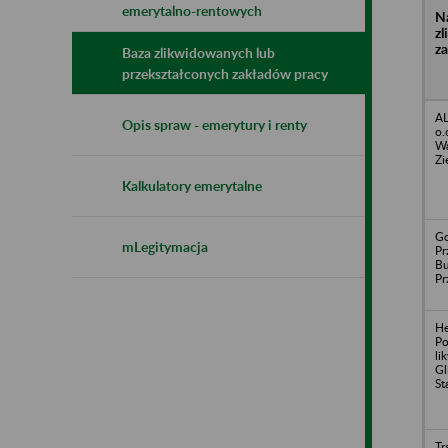
emerytalno-rentowych
N
z
z
Baza zlikwidowanych lub
przekształconych zakładów pracy
AL
Opis spraw - emerytury i renty
o.
Wa
Zi
Kalkulatory emerytalne
Go
mLegitymacja
Pr
B
Pr
H
Po
li
Gl
St
Tr