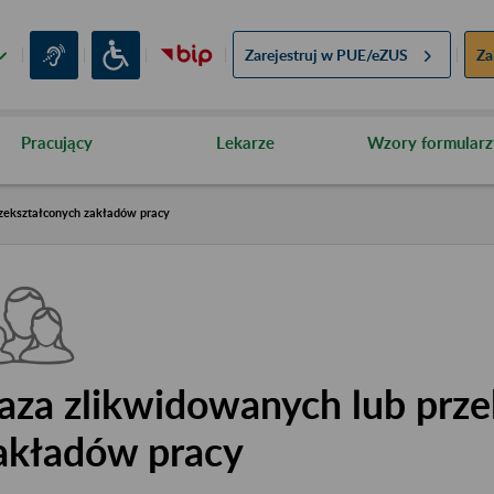
Zarejestruj w
PUE/eZUS
Za
Pracujący
Lekarze
Wzory formularz
zekształconych zakładów pracy
aza zlikwidowanych lub prze
akładów pracy