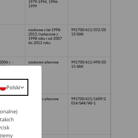
1979-1994, 1996-
1999
osobowa z lat 1998-
992700/611/352/20
2012,/npłacowa z
15/SAK
1998 roku i od 2007
do 2012 roku
2006 r. -
osobowo-płacowa
992700/611/490/20
 2014 r.
15-SAK
Polski
10
osobowo-płacowa
992700/611/1609/2
014/SAK/WJ-1
jonalne)
takich
cisk
dziemy