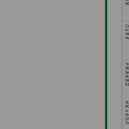
8
Cz
A.
Wa
Na
T
R
Sp
li
Wa
8
J
PO
w 
li
Gl
Z