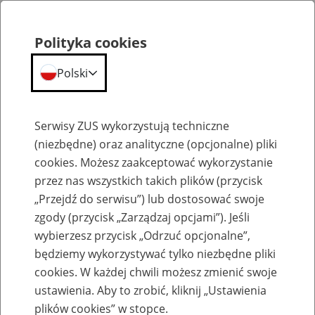
Polityka cookies
Polski
Menu
Szukaj
Serwisy ZUS wykorzystują techniczne
(niezbędne) oraz analityczne (opcjonalne) pliki
cookies. Możesz zaakceptować wykorzystanie
Emerytury
przez nas wszystkich takich plików (przycisk
„Przejdź do serwisu”) lub dostosować swoje
zgody (przycisk „Zarządzaj opcjami”). Jeśli
wybierzesz przycisk „Odrzuć opcjonalne”,
będziemy wykorzystywać tylko niezbędne pliki
Baza zlikwidowanych lub
cookies. W każdej chwili możesz zmienić swoje
przekształconych zakładów pracy
ustawienia. Aby to zrobić, kliknij „Ustawienia
plików cookies” w stopce.