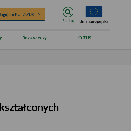
loguj do
PUE/eZUS
Szukaj
y
Baza wiedzy
O ZUS
kształconych