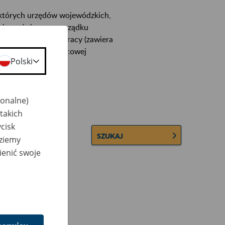
ektórych urzędów wojewódzkich,
wiera ułożone w porządku
łconych zakładów pracy (zawiera
 lub osobowej i płacowej
Polski
jonalne)
takich
cisk
SZUKAJ
dziemy
ienić swoje