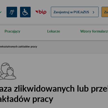
Zarejestruj w
PUE/eZUS
Za
Pracujący
Lekarze
Wzory formularz
zekształconych zakładów pracy
aza zlikwidowanych lub prze
akładów pracy