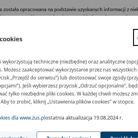
a została opracowana na podstawie uzyskanych informacji z ni
isterstw, urzędów centralnych oraz archiwów państwowych, za
abetycznym informacje na temat zlikwidowanych bądź przekszta
n. informacje o miejscu przechowywania dokumentacji osobowej
 cookies
cowników tych zakładów).
ę można przeszukiwać wg nazwy zakładu pracy.
 wykorzystują techniczne (niezbędne) oraz analityczne (opc
gi można przesyłać poprzez formularz umieszczony poniżej.
es. Możesz zaakceptować wykorzystanie przez nas wszystkich 
ycisk „Przejdź do serwisu”) lub dostosować swoje zgody (przy
wa zakładu pracy:
opcjami”). Jeśli wybierzesz przycisk „Odrzuć opcjonalne”, bę
ać tylko niezbędne pliki cookies. W każdej chwili możesz zm
ystkie uwagi można przesyłać poprzez
formularz
 Aby to zrobić, kliknij „Ustawienia plików cookies” w stopce.
okies dla www.zus.pl
ostatnia aktualizacja 19.08.2024 r.
Wyświetl wszystkie