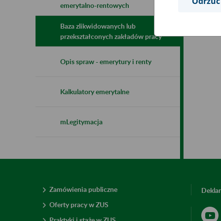
Odrzuć
emerytalno-rentowych
Baza zlikwidowanych lub
przekształconych zakładów pracy
Opis spraw - emerytury i renty
Kalkulatory emerytalne
mLegitymacja
Zamówienia publiczne
Deklar
Oferty pracy w ZUS
Praktyki i staże w ZUS