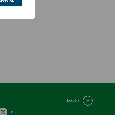
serwisu
Do góry
X