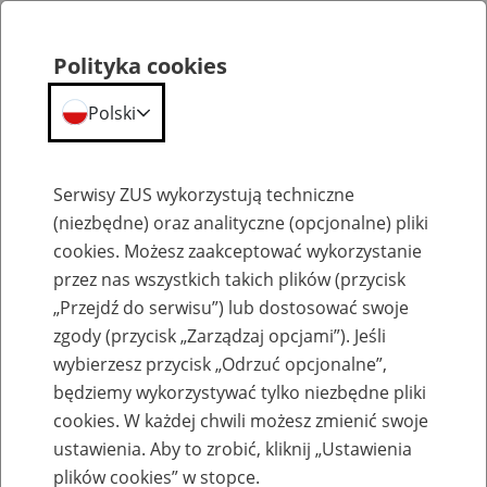
Polityka cookies
Polski
Menu
Szukaj
Serwisy ZUS wykorzystują techniczne
(niezbędne) oraz analityczne (opcjonalne) pliki
cookies. Możesz zaakceptować wykorzystanie
Emerytury
przez nas wszystkich takich plików (przycisk
„Przejdź do serwisu”) lub dostosować swoje
zgody (przycisk „Zarządzaj opcjami”). Jeśli
wybierzesz przycisk „Odrzuć opcjonalne”,
będziemy wykorzystywać tylko niezbędne pliki
Baza zlikwidowanych lub
cookies. W każdej chwili możesz zmienić swoje
przekształconych zakładów pracy
ustawienia. Aby to zrobić, kliknij „Ustawienia
plików cookies” w stopce.