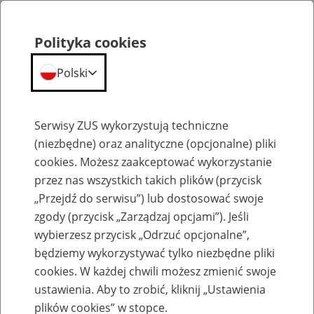
Polityka cookies
Polski
Menu
Szukaj
Serwisy ZUS wykorzystują techniczne
(niezbędne) oraz analityczne (opcjonalne) pliki
cookies. Możesz zaakceptować wykorzystanie
Emerytury
przez nas wszystkich takich plików (przycisk
„Przejdź do serwisu”) lub dostosować swoje
zgody (przycisk „Zarządzaj opcjami”). Jeśli
wybierzesz przycisk „Odrzuć opcjonalne”,
będziemy wykorzystywać tylko niezbędne pliki
Baza zlikwidowanych lub
cookies. W każdej chwili możesz zmienić swoje
przekształconych zakładów pracy
ustawienia. Aby to zrobić, kliknij „Ustawienia
plików cookies” w stopce.