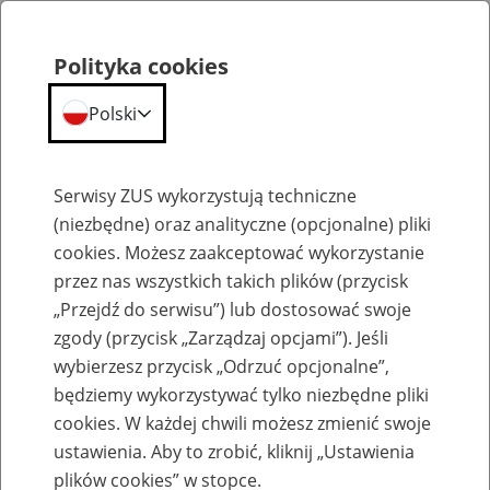
Polityka cookies
Polski
Menu
Szukaj
Serwisy ZUS wykorzystują techniczne
(niezbędne) oraz analityczne (opcjonalne) pliki
cookies. Możesz zaakceptować wykorzystanie
Emerytury
przez nas wszystkich takich plików (przycisk
„Przejdź do serwisu”) lub dostosować swoje
zgody (przycisk „Zarządzaj opcjami”). Jeśli
wybierzesz przycisk „Odrzuć opcjonalne”,
będziemy wykorzystywać tylko niezbędne pliki
Baza zlikwidowanych lub
cookies. W każdej chwili możesz zmienić swoje
przekształconych zakładów pracy
ustawienia. Aby to zrobić, kliknij „Ustawienia
plików cookies” w stopce.