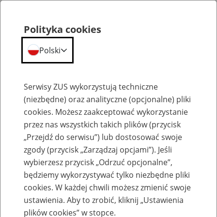
Polityka cookies
Polski
Menu
Szukaj
Serwisy ZUS wykorzystują techniczne
(niezbędne) oraz analityczne (opcjonalne) pliki
cookies. Możesz zaakceptować wykorzystanie
Emerytury
przez nas wszystkich takich plików (przycisk
„Przejdź do serwisu”) lub dostosować swoje
zgody (przycisk „Zarządzaj opcjami”). Jeśli
wybierzesz przycisk „Odrzuć opcjonalne”,
będziemy wykorzystywać tylko niezbędne pliki
Baza zlikwidowanych lub
cookies. W każdej chwili możesz zmienić swoje
przekształconych zakładów pracy
ustawienia. Aby to zrobić, kliknij „Ustawienia
plików cookies” w stopce.