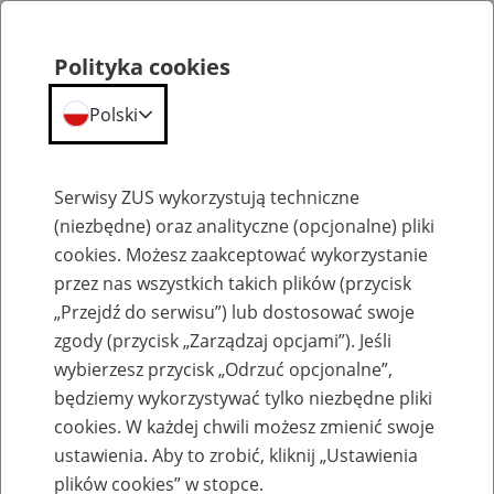
Polityka cookies
Polski
Menu
Szukaj
Serwisy ZUS wykorzystują techniczne
(niezbędne) oraz analityczne (opcjonalne) pliki
cookies. Możesz zaakceptować wykorzystanie
Emerytury
przez nas wszystkich takich plików (przycisk
„Przejdź do serwisu”) lub dostosować swoje
zgody (przycisk „Zarządzaj opcjami”). Jeśli
wybierzesz przycisk „Odrzuć opcjonalne”,
będziemy wykorzystywać tylko niezbędne pliki
Baza zlikwidowanych lub
cookies. W każdej chwili możesz zmienić swoje
przekształconych zakładów pracy
ustawienia. Aby to zrobić, kliknij „Ustawienia
plików cookies” w stopce.