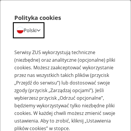
Polityka cookies
Polski
Menu
Szukaj
Serwisy ZUS wykorzystują techniczne
(niezbędne) oraz analityczne (opcjonalne) pliki
cookies. Możesz zaakceptować wykorzystanie
Emerytury
przez nas wszystkich takich plików (przycisk
„Przejdź do serwisu”) lub dostosować swoje
zgody (przycisk „Zarządzaj opcjami”). Jeśli
wybierzesz przycisk „Odrzuć opcjonalne”,
będziemy wykorzystywać tylko niezbędne pliki
Baza zlikwidowanych lub
cookies. W każdej chwili możesz zmienić swoje
przekształconych zakładów pracy
ustawienia. Aby to zrobić, kliknij „Ustawienia
plików cookies” w stopce.