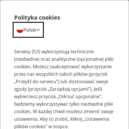
Polityka cookies
Polski
Menu
Szukaj
Serwisy ZUS wykorzystują techniczne
(niezbędne) oraz analityczne (opcjonalne) pliki
cookies. Możesz zaakceptować wykorzystanie
Emerytury
przez nas wszystkich takich plików (przycisk
„Przejdź do serwisu”) lub dostosować swoje
zgody (przycisk „Zarządzaj opcjami”). Jeśli
wybierzesz przycisk „Odrzuć opcjonalne”,
będziemy wykorzystywać tylko niezbędne pliki
Baza zlikwidowanych lub
cookies. W każdej chwili możesz zmienić swoje
przekształconych zakładów pracy
ustawienia. Aby to zrobić, kliknij „Ustawienia
plików cookies” w stopce.