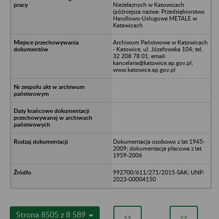
Nieżelaznych w Katowicach
(późniejsza nazwa: Przedsiębiorstwo
Handlowo-Usługowe METALE w
Katawicach
Archiwum Państwowe w Katowicach
- Katowice, ul. Józefowska 104; tel.
32 208 78 01; email:
kancelaria@katowice.ap.gov.pl;
www.katowice.ap.gov.pl
Dokumentacja osobowo z lat 1945-
2009; dokumentacja płacowa z lat
1959-2006
992700/611/271/2015-SAK; UNP:
2023-00004150
Strona 8505 z 8 589
<<
>>