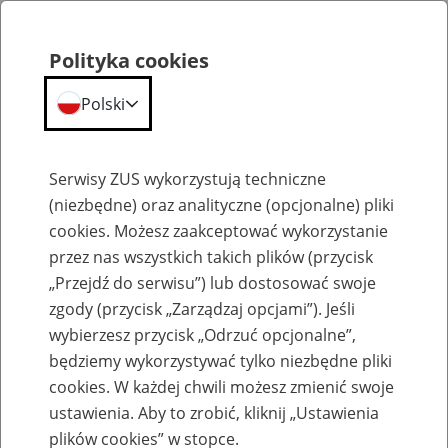
Polityka cookies
Polski
Menu
Szukaj
Serwisy ZUS wykorzystują techniczne
(niezbędne) oraz analityczne (opcjonalne) pliki
cookies. Możesz zaakceptować wykorzystanie
Emerytury
przez nas wszystkich takich plików (przycisk
„Przejdź do serwisu”) lub dostosować swoje
zgody (przycisk „Zarządzaj opcjami”). Jeśli
wybierzesz przycisk „Odrzuć opcjonalne”,
będziemy wykorzystywać tylko niezbędne pliki
Baza zlikwidowanych lub
cookies. W każdej chwili możesz zmienić swoje
przekształconych zakładów pracy
ustawienia. Aby to zrobić, kliknij „Ustawienia
plików cookies” w stopce.