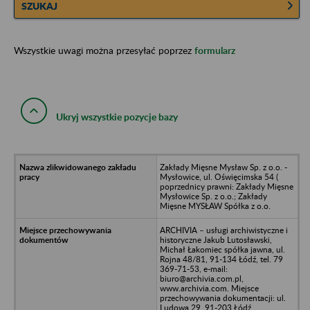
SZUKAJ
Wszystkie uwagi można przesyłać poprzez
formularz
Ukryj wszystkie pozycje bazy
Zakłady Mięsne Mysław Sp. z o.o. -
Mysłowice, ul. Oświęcimska 54 (
poprzednicy prawni: Zakłady Mięsne
Mysłowice Sp. z o.o.; Zakłady
Mięsne MYSŁAW Spółka z o.o.
ARCHIVIA – usługi archiwistyczne i
historyczne Jakub Lutosławski,
Michał Łakomiec spółka jawna, ul.
Rojna 48/81, 91-134 Łódź, tel. 79
369-71-53, e-mail:
biuro@archivia.com.pl,
www.archivia.com. Miejsce
przechowywania dokumentacji: ul.
Ludowa 29, 91-203 Łódź