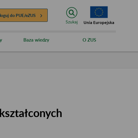
loguj do
PUE/eZUS
Szukaj
y
Baza wiedzy
O ZUS
kształconych