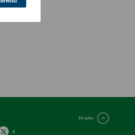
serwisu
Do góry
X