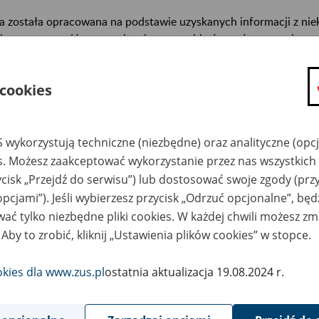
a została opracowana na podstawie uzyskanych informacji z ni
isterstw, urzędów centralnych oraz archiwów państwowych, za
abetycznym informacje na temat zlikwidowanych bądź przekszta
n. informacje o miejscu przechowywania dokumentacji osobowej
 cookies
cowników tych zakładów).
ę można przeszukiwać wg nazwy zakładu pracy.
 wykorzystują techniczne (niezbędne) oraz analityczne (opc
gi można przesyłać poprzez formularz umieszczony poniżej.
es. Możesz zaakceptować wykorzystanie przez nas wszystkich 
ycisk „Przejdź do serwisu”) lub dostosować swoje zgody (przy
wa zakładu pracy:
opcjami”). Jeśli wybierzesz przycisk „Odrzuć opcjonalne”, bę
ać tylko niezbędne pliki cookies. W każdej chwili możesz zm
ystkie uwagi można przesyłać poprzez
formularz
 Aby to zrobić, kliknij „Ustawienia plików cookies” w stopce.
okies dla www.zus.pl
ostatnia aktualizacja 19.08.2024 r.
Wyświetl wszystkie