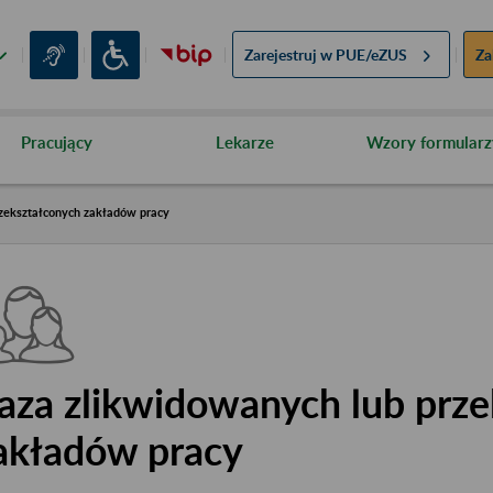
Zarejestruj w
PUE/eZUS
Za
Pracujący
Lekarze
Wzory formularz
zekształconych zakładów pracy
aza zlikwidowanych lub prze
akładów pracy