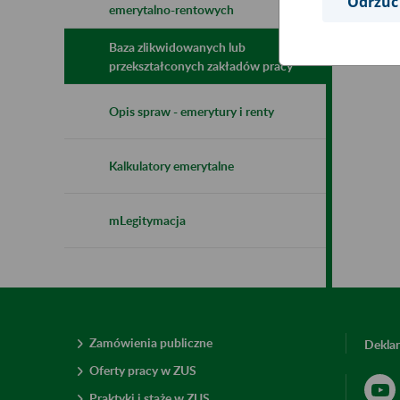
Odrzuć
emerytalno-rentowych
Baza zlikwidowanych lub
przekształconych zakładów pracy
Opis spraw - emerytury i renty
Kalkulatory emerytalne
mLegitymacja
Zamówienia publiczne
Deklar
Oferty pracy w ZUS
Praktyki i staże w ZUS