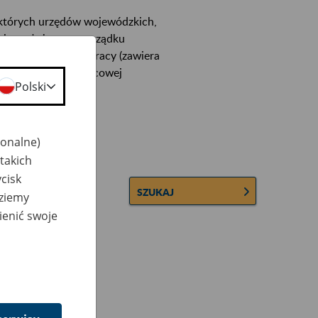
ektórych urzędów wojewódzkich,
wiera ułożone w porządku
łconych zakładów pracy (zawiera
 lub osobowej i płacowej
Polski
jonalne)
takich
cisk
SZUKAJ
dziemy
ienić swoje