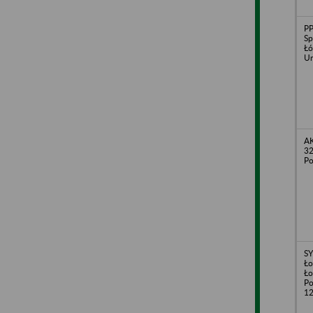
PP
Sp
Łó
Un
AK
32
Po
SY
Ło
Ło
Po
1