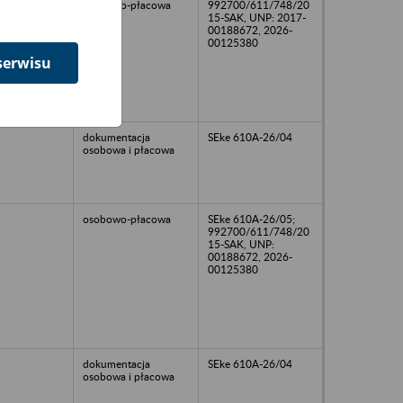
osobowo-płacowa
992700/611/748/20
15-SAK, UNP: 2017-
00188672, 2026-
00125380
serwisu
dokumentacja
SEke 610A-26/04
osobowa i płacowa
osobowo-płacowa
SEke 610A-26/05;
992700/611/748/20
15-SAK, UNP:
00188672, 2026-
00125380
dokumentacja
SEke 610A-26/04
osobowa i płacowa