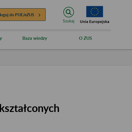
loguj do
PUE/eZUS
Szukaj
y
Baza wiedzy
O ZUS
kształconych