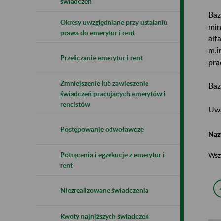
świadczeń
Baz
Okresy uwzględniane przy ustalaniu
min
prawa do emerytur i rent
alf
m.i
Przeliczanie emerytur i rent
pra
Zmniejszenie lub zawieszenie
Baz
świadczeń pracujących emerytów i
rencistów
Uwa
Postępowanie odwoławcze
Naz
Potrącenia i egzekucje z emerytur i
Wsz
rent
Niezrealizowane świadczenia
Kwoty najniższych świadczeń