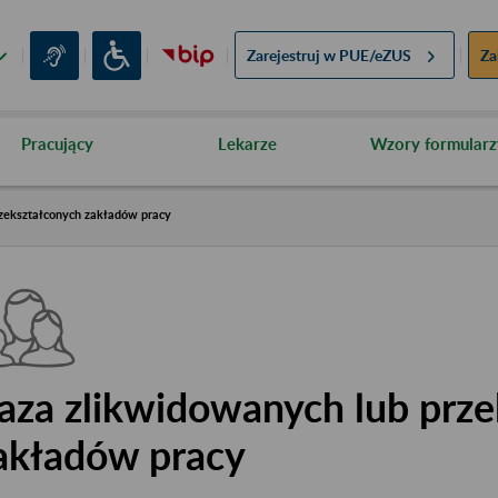
Zarejestruj w
PUE/eZUS
Za
Pracujący
Lekarze
Wzory formularz
zekształconych zakładów pracy
aza zlikwidowanych lub prze
akładów pracy