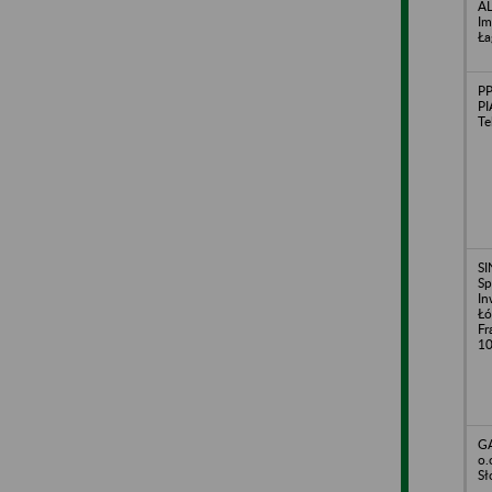
AL
Im
Ła
P
PI
Te
SI
Sp
In
Łó
Fr
1
GA
o.
Sł