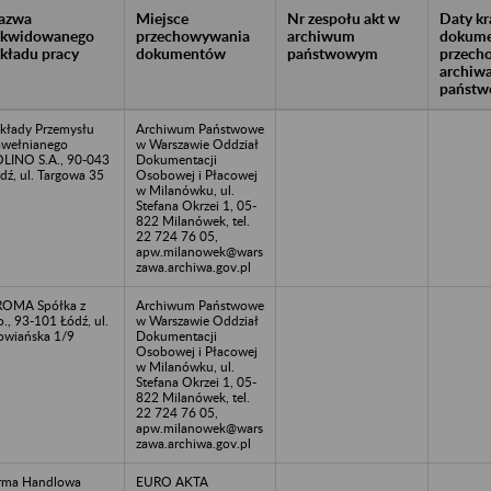
azwa
Miejsce
Nr zespołu akt w
Daty k
likwidowanego
przechowywania
archiwum
dokume
akładu pracy
dokumentów
państwowym
przech
archiw
państw
kłady Przemysłu
Archiwum Państwowe
wełnianego
w Warszawie Oddział
LINO S.A., 90-043
Dokumentacji
dź, ul. Targowa 35
Osobowej i Płacowej
w Milanówku, ul.
Stefana Okrzei 1, 05-
822 Milanówek, tel.
22 724 76 05,
apw.milanowek@wars
zawa.archiwa.gov.pl
OMA Spółka z
Archiwum Państwowe
o., 93-101 Łódź, ul.
w Warszawie Oddział
owiańska 1/9
Dokumentacji
Osobowej i Płacowej
w Milanówku, ul.
Stefana Okrzei 1, 05-
822 Milanówek, tel.
22 724 76 05,
apw.milanowek@wars
zawa.archiwa.gov.pl
rma Handlowa
EURO AKTA