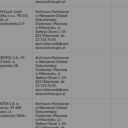
zawa.archiwa.gov.pl
H Expol- Łódź
Archiwum Państwowe
ółka z o.o., 90-251
w Warszawie Oddział
dź, ul.
Dokumentacji
iwersytecka 2/4
Osobowej i Płacowej
w Milanówku, ul.
Stefana Okrzei 1, 05-
822 Milanówek, tel.
22 724 76 05,
apw.milanowek@wars
zawa.archiwa.gov.pl
ROPOL S.A.; 91-
Archiwum Państwowe
3 Łódź, ul.
w Warszawie Oddział
jezierska 1B
Dokumentacji
Osobowej i Płacowej
w Milanówku, ul.
Stefana Okrzei 1, 05-
822 Milanówek, tel.
22 724 76 05,
apw.milanowek@wars
zawa.archiwa.gov.pl
NTEX S.A. w
Archiwum Państwowe
wiczu, 99-400
w Warszawie Oddział
wicz, ul.
Dokumentacji
wstańców 1864 r.
Osobowej i Płacowej
2
w Milanówku, ul.
Stefana Okrzei 1, 05-
822 Milanówek, tel.