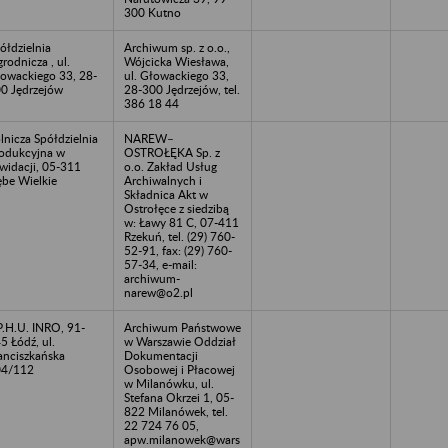
300 Kutno
ółdzielnia
Archiwum sp. z o.o.,
rodnicza , ul.
Wójcicka Wiesława,
owackiego 33, 28-
ul. Głowackiego 33,
0 Jędrzejów
28-300 Jędrzejów, tel.
386 18 44
lnicza Spółdzielnia
NAREW–
odukcyjna w
OSTROŁĘKA Sp. z
kwidacji, 05-311
o.o. Zakład Usług
be Wielkie
Archiwalnych i
Składnica Akt w
Ostrołęce z siedzibą
w: Ławy 81 C, 07-411
Rzekuń, tel. (29) 760-
52-91, fax: (29) 760-
57-34, e-mail:
archiwum-
narew@o2.pl
P.H.U. INRO, 91-
Archiwum Państwowe
5 Łódź, ul.
w Warszawie Oddział
anciszkańska
Dokumentacji
04/112
Osobowej i Płacowej
w Milanówku, ul.
Stefana Okrzei 1, 05-
822 Milanówek, tel.
22 724 76 05,
apw.milanowek@wars