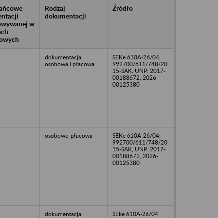
rańcowe
Rodzaj
Źródło
ntacji
dokumentacji
owywanej w
ach
owych
dokumentacja
SEKe 610A-26/04;
osobowa i płacowa
992700/611/748/20
15-SAK, UNP: 2017-
00188672, 2026-
00125380
osobowo-płacowa
SEKe 610A-26/04;
992700/611/748/20
15-SAK, UNP: 2017-
00188672, 2026-
00125380
dokumentacja
SEke 610A-26/04