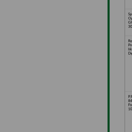
Sp
Og
Gł
30
Ro
Pr
li
Dę
P.
84
Fr
1