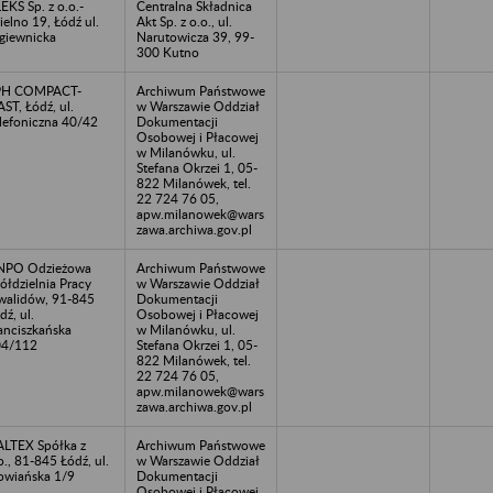
EKS Sp. z o.o.-
Centralna Składnica
ielno 19, Łódź ul.
Akt Sp. z o.o., ul.
giewnicka
Narutowicza 39, 99-
300 Kutno
PH COMPACT-
Archiwum Państwowe
AST, Łódź, ul.
w Warszawie Oddział
lefoniczna 40/42
Dokumentacji
Osobowej i Płacowej
w Milanówku, ul.
Stefana Okrzei 1, 05-
822 Milanówek, tel.
22 724 76 05,
apw.milanowek@wars
zawa.archiwa.gov.pl
NPO Odzieżowa
Archiwum Państwowe
ółdzielnia Pracy
w Warszawie Oddział
walidów, 91-845
Dokumentacji
dź, ul.
Osobowej i Płacowej
anciszkańska
w Milanówku, ul.
04/112
Stefana Okrzei 1, 05-
822 Milanówek, tel.
22 724 76 05,
apw.milanowek@wars
zawa.archiwa.gov.pl
LTEX Spółka z
Archiwum Państwowe
o., 81-845 Łódź, ul.
w Warszawie Oddział
owiańska 1/9
Dokumentacji
Osobowej i Płacowej