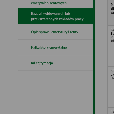
emerytalno-rentowych
N
z
z
Baza zlikwidowanych lub
przekształconych zakładów pracy
Za
Opis spraw - emerytury i renty
Ba
PO
Łó
Kalkulatory emerytalne
mLegitymacja
KR
o.
Sł
Fi