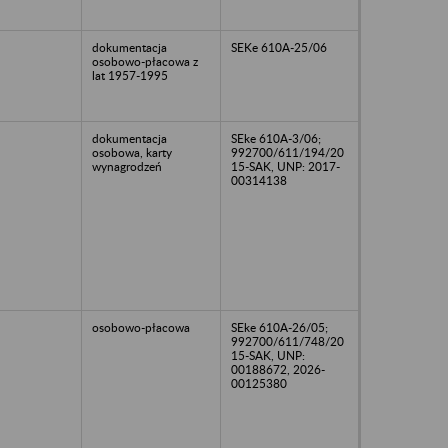
dokumentacja
SEKe 610A-25/06
osobowo-płacowa z
lat 1957-1995
dokumentacja
SEke 610A-3/06;
osobowa, karty
992700/611/194/20
wynagrodzeń
15-SAK, UNP: 2017-
00314138
osobowo-płacowa
SEke 610A-26/05;
992700/611/748/20
15-SAK, UNP:
00188672, 2026-
00125380