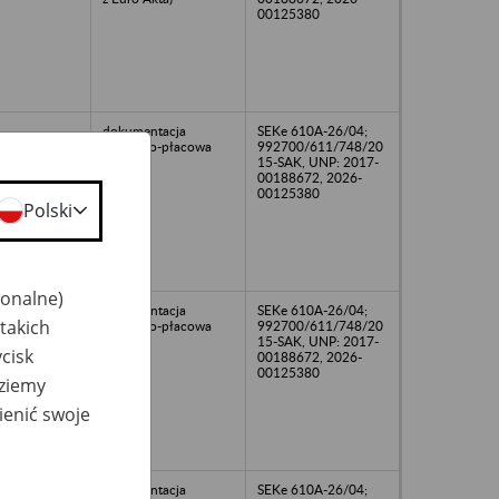
00125380
dokumentacja
SEKe 610A-26/04;
osobowo-płacowa
992700/611/748/20
15-SAK, UNP: 2017-
00188672, 2026-
00125380
Polski
jonalne)
dokumentacja
SEKe 610A-26/04;
takich
osobowo-płacowa
992700/611/748/20
15-SAK, UNP: 2017-
cisk
00188672, 2026-
00125380
dziemy
ienić swoje
dokumentacja
SEKe 610A-26/04;