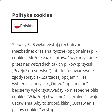
Polityka cookies
Polski
Menu
Szukaj
Serwisy ZUS wykorzystują techniczne
(niezbędne) oraz analityczne (opcjonalne) pliki
cookies. Możesz zaakceptować wykorzystanie
Emerytury
przez nas wszystkich takich plików (przycisk
„Przejdź do serwisu”) lub dostosować swoje
zgody (przycisk „Zarządzaj opcjami”). Jeśli
wybierzesz przycisk „Odrzuć opcjonalne”,
będziemy wykorzystywać tylko niezbędne pliki
Baza zlikwidowanych lub
cookies. W każdej chwili możesz zmienić swoje
przekształconych zakładów pracy
ustawienia. Aby to zrobić, kliknij „Ustawienia
plików cookies” w stopce.