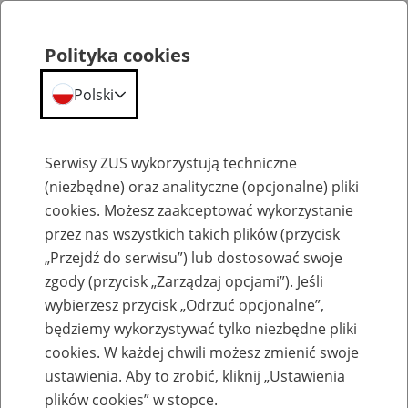
Polityka cookies
Polski
Menu
Szukaj
Serwisy ZUS wykorzystują techniczne
(niezbędne) oraz analityczne (opcjonalne) pliki
cookies. Możesz zaakceptować wykorzystanie
Emerytury
przez nas wszystkich takich plików (przycisk
„Przejdź do serwisu”) lub dostosować swoje
zgody (przycisk „Zarządzaj opcjami”). Jeśli
wybierzesz przycisk „Odrzuć opcjonalne”,
będziemy wykorzystywać tylko niezbędne pliki
Baza zlikwidowanych lub
cookies. W każdej chwili możesz zmienić swoje
przekształconych zakładów pracy
ustawienia. Aby to zrobić, kliknij „Ustawienia
plików cookies” w stopce.