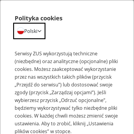
Polityka cookies
Polski
Menu
Szukaj
Serwisy ZUS wykorzystują techniczne
(niezbędne) oraz analityczne (opcjonalne) pliki
cookies. Możesz zaakceptować wykorzystanie
Emerytury
przez nas wszystkich takich plików (przycisk
„Przejdź do serwisu”) lub dostosować swoje
zgody (przycisk „Zarządzaj opcjami”). Jeśli
wybierzesz przycisk „Odrzuć opcjonalne”,
będziemy wykorzystywać tylko niezbędne pliki
Baza zlikwidowanych lub
cookies. W każdej chwili możesz zmienić swoje
przekształconych zakładów pracy
ustawienia. Aby to zrobić, kliknij „Ustawienia
plików cookies” w stopce.