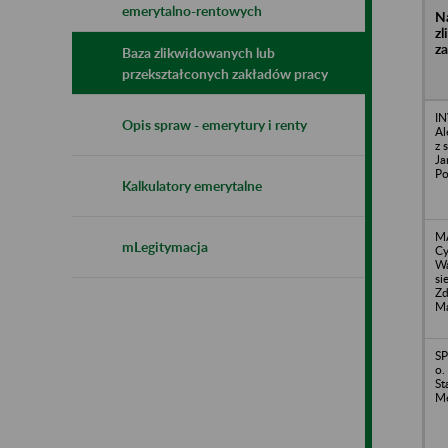
emerytalno-rentowych
N
z
z
Baza zlikwidowanych lub
przekształconych zakładów pracy
I
Opis spraw - emerytury i renty
Al
z 
Ja
Po
Kalkulatory emerytalne
M
mLegitymacja
Cy
Wa
si
Zd
Ma
SP
o.
St
Me