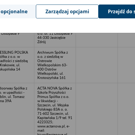
mail:
biuro@actanova.pl
 opcjonalne
Zarządzaj opcjami
Przejdź do 
 STAL Spółka z o.o.,
Doradcy Podatkowi
ółka Komandytowa
Piotr Maciejewski,
siedzibą w
Monika
strzębiu-Zdroju, ul.
MaciejewskaSpółka z
 Listopada 9
o.o. ul. 11 Listopada 9
44-330 Jastrzębie
Zdrój
ESSLING POLSKA
Archiwum Spółka z
ółka z o.o. w
o.o. z siedzibą w
adłości z siedzibą
Ostrowie
Krakowie, ul.
Wielkopolskim 63-
skupińska 14
400 Ostrów
Wielkopolski, ul.
Krotoszyńska 161
doorway Spółka z
ACTA NOVA Spółka z
o. w upadłości -
Szkoła Przyszłości
blin, ul. Tomasz
Primus Spółka z o.o.
na 39A
w likwidacji -
Szczecin, ul. Wojska
Polskiego 83A o. o.
71-602 Szczecin, ul.
Kapitańska 1/9 tel. 91
4223325;
www.actanova.pl, e-
mail:
biuro@actanova.pl