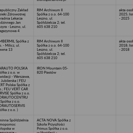
epubliczny Zakład
RIM Archiwum II
akta os
ieki Zdrowotnej
Spółka z o.o. 64-100
2025; li
radnia Lekarza
Leszno, ul.
- 2025
dzinnego Jan
Spółdzielcza 2; tel.
zyra - Leszno, ul.
605 638 210
agazynowa 4
MBERMIL Spółka z
RIM Archiwum II
akta os
o. - Milicz, ul.
Spółka z o.o. 64-100
2018; li
awna 13
Leszno, ul.
- 2018
Spółdzielcza 2; tel.
605 638 210
ARAUTO POLSKA
IRON Mountain 05-
ółka z o.o. w
820 Piastów
kwidacji - Warszawa,
. Jubilerska ( FEU
RT Polska Spółka z
o.; FEU VERT CAR
RVISE Spółka z o.o.
ORAUTOCENTRU
Spółka z o.o.
ORAUTOSERVIS
ółka z o.o. )
inna Spółdzielnia
ACTA NOVA Spółka z
amopomoc
Szkoła Przyszłości
łopska w
Primus Spółka z o.o.
gorzynie -
w likwidacji -