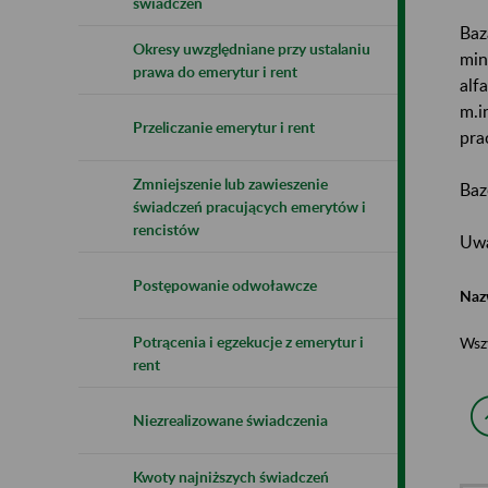
świadczeń
Baz
Okresy uwzględniane przy ustalaniu
min
prawa do emerytur i rent
alf
m.i
Przeliczanie emerytur i rent
pra
Zmniejszenie lub zawieszenie
Baz
świadczeń pracujących emerytów i
rencistów
Uwa
Postępowanie odwoławcze
Naz
Potrącenia i egzekucje z emerytur i
Wsz
rent
Niezrealizowane świadczenia
Kwoty najniższych świadczeń