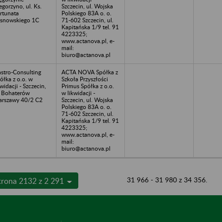
gorzyno, ul. Ks.
Szczecin, ul. Wojska
rtunata
Polskiego 83A o. o.
snowskiego 1C
71-602 Szczecin, ul.
Kapitańska 1/9 tel. 91
4223325;
www.actanova.pl, e-
mail:
biuro@actanova.pl
stro-Consulting
ACTA NOVA Spółka z
ółka z o.o. w
Szkoła Przyszłości
kwidacji - Szczecin,
Primus Spółka z o.o.
. Bohaterów
w likwidacji -
rszawy 40/2 C2
Szczecin, ul. Wojska
Polskiego 83A o. o.
71-602 Szczecin, ul.
Kapitańska 1/9 tel. 91
4223325;
www.actanova.pl, e-
mail:
biuro@actanova.pl
31 966 - 31 980 z 34 356.
trona 2132 z 2 291