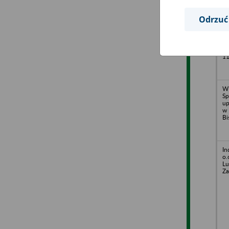
Odrzuć
IK
Sp
z 
Ja
11
W
Sp
up
w 
Bi
In
o.
Lu
Za