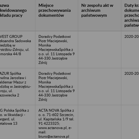
azwa
Miejsce
Nr zespołu akt w
Daty k
likwidowanego
przechowywania
archiwum
dokume
akładu pracy
dokumentów
państwowym
przech
archiw
państw
NVEST GROUP
Doradcy Podatkowi
2020-20
eksandra Sadowska
Piotr Maciejewski,
siedzibą w
Monika
rstrżbiu-Zdroju, ul.
MaciejewskaSpółka z
morska 44/8
o.o. ul. 11 Listopada 9
44-330 Jastrzębie
Zdrój
AZUR Spółka
Doradcy Podatkowi
2020-20
wilna Jarosław i
Piotr Maciejewski,
ldemar Mazur z
Monika
edzibą w Jastrzębiu-
MaciejewskaSpółka z
roju, ul.
o.o. ul. 11 Listopada 9
zowiecka 2
44-330 Jastrzębie
Zdrój
G Polska Spółka z
ACTA NOVA Spółka z
 o. w likwidacji -
o. o. 71-602 Szczecin,
argard, ul.
ul. Kapitańska 1/9 tel.
talowa 13
91 4223325;
www.actanova.pl, e-
mail:
biuro@actanova.pl