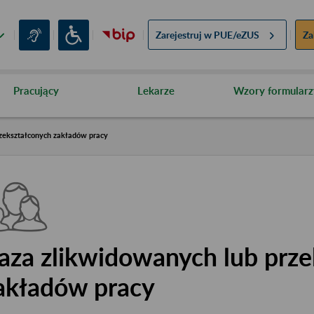
Zarejestruj w
PUE/eZUS
Za
Pracujący
Lekarze
Wzory formularz
zekształconych zakładów pracy
aza zlikwidowanych lub prze
akładów pracy