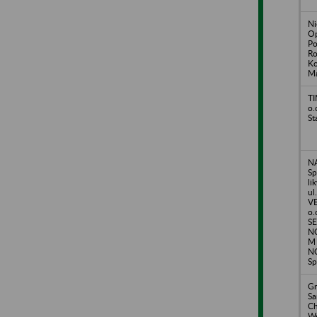
Ni
Op
Po
Ro
Ko
M
TI
o.
St
N
Sp
li
ul
VE
o.
SE
N
M 
N
Sp
Gm
S
Ch
Wę