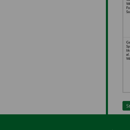
We
Fo
So
Ga
Sp
li
al
Wa
S