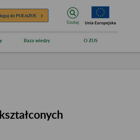
loguj do
PUE/eZUS
Szukaj
y
Baza wiedzy
O ZUS
kształconych