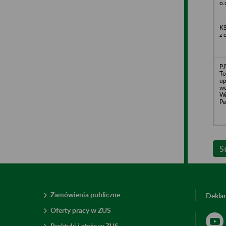
o.
K
z 
P.
To
up
we
Wr
Pa
S
Zamówienia publiczne
Deklar
Oferty pracy w ZUS
Praktyki i staże w ZUS