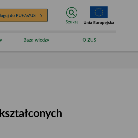
loguj do
PUE/eZUS
Szukaj
y
Baza wiedzy
O ZUS
kształconych