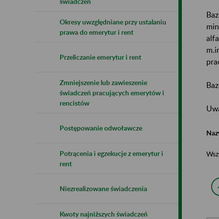
świadczeń
Baz
Okresy uwzględniane przy ustalaniu
min
prawa do emerytur i rent
alf
m.i
Przeliczanie emerytur i rent
pra
Zmniejszenie lub zawieszenie
Baz
świadczeń pracujących emerytów i
rencistów
Uwa
Postępowanie odwoławcze
Naz
Potrącenia i egzekucje z emerytur i
Wsz
rent
Niezrealizowane świadczenia
Kwoty najniższych świadczeń