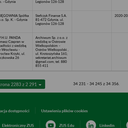
o. - Gdynia
Legionów 126-128
SIĘGOWNIA Spółka
Stefczyk Finanse S.A.
2020-20
o.o. Sp. K. - Gdynia
81-472 Gdynia, ul.
Legionów 126-128
P.H.U. PANDA
Archiwum Sp. z o.o. z
masz Czapran w
siedzibą w Ostrowie
adłości z siedzibą
Wielkopolskim –
 Wrocławiu -
Ostrów Wielkopolski ,
ocław Krzyki, ul.
ul. Krotoszyńska 161;
czkowska 26
sekretariat.archiwum
@gmail.com; tel. 880
855 411
34 231 - 34 245 z 34 356.
trona 2283 z 2 291
acja dostępności
Ustawienia plików cookies
Elektroniczny ZUS
ZUS Edu
Linkedin