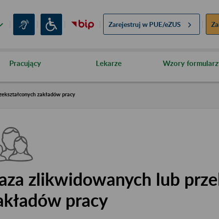
Zarejestruj w
PUE/eZUS
Za
Pracujący
Lekarze
Wzory formularz
zekształconych zakładów pracy
aza zlikwidowanych lub prze
akładów pracy