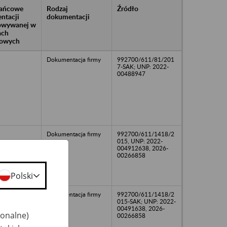
rańcowe
Rodzaj
Źródło
ntacji
dokumentacji
owywanej w
ach
owych
Dokumentacja firmy
992700/611/81/201
7-SAK; UNP: 2022-
00488947
Dokumentacja firmy
992700/611/1418/2
015, UNP: 2022-
004912638, 2026-
00266858
Polski
Dokumentacja firmy
992700/611/1418/2
015-SAK; UNP: 2022-
00491638, 2026-
jonalne)
00266858