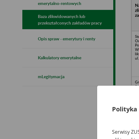
emerytalno-rentowych
N
z
z
Baza zlikwidowanych lub
przekształconych zakładów pracy
St
Opis spraw - emerytury i renty
Oc
Pr
Wy
li
Kalkulatory emerytalne
ul
mLegitymacja
Gm
S
Ch
w 
z 
60
Polityka
B
S
Sp
li
Serwisy ZUS
Ka
54