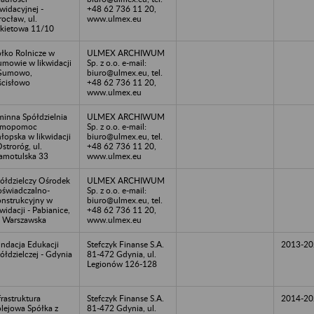
kwidacyjnej -
+48 62 736 11 20,
ocław, ul.
www.ulmex.eu
kietowa 11/10
łko Rolnicze w
ULMEX ARCHIWUM
mowie w likwidacji
Sp. z o.o. e-mail:
 Gumowo,
biuro@ulmex.eu, tel.
cisłowo
+48 62 736 11 20,
www.ulmex.eu
inna Spółdzielnia
ULMEX ARCHIWUM
amopomoc
Sp. z o.o. e-mail:
łopska w likwidacji
biuro@ulmex.eu, tel.
Ostroróg, ul.
+48 62 736 11 20,
amotulska 33
www.ulmex.eu
ółdzielczy Ośrodek
ULMEX ARCHIWUM
świadczalno-
Sp. z o.o. e-mail:
nstrukcyjny w
biuro@ulmex.eu, tel.
kwidacji - Pabianice,
+48 62 736 11 20,
. Warszawska
www.ulmex.eu
ndacja Edukacji
Stefczyk Finanse S.A.
2013-20
ółdzielczej - Gdynia
81-472 Gdynia, ul.
Legionów 126-128
frastruktura
Stefczyk Finanse S.A.
2014-20
lejowa Spółka z
81-472 Gdynia, ul.