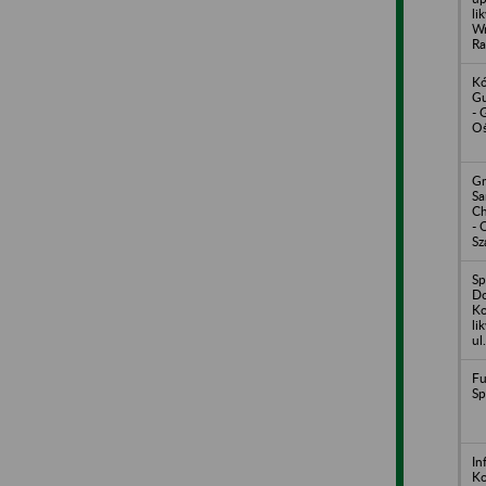
li
Wr
Ra
Kó
Gu
-
Oś
Gm
S
Ch
- 
Sz
Sp
Do
Ko
li
ul
Fu
Sp
In
Ko