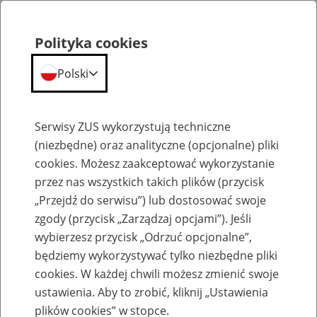
Polityka cookies
Polski
Menu
Szukaj
Serwisy ZUS wykorzystują techniczne
(niezbędne) oraz analityczne (opcjonalne) pliki
cookies. Możesz zaakceptować wykorzystanie
Emerytury
przez nas wszystkich takich plików (przycisk
„Przejdź do serwisu”) lub dostosować swoje
zgody (przycisk „Zarządzaj opcjami”). Jeśli
wybierzesz przycisk „Odrzuć opcjonalne”,
będziemy wykorzystywać tylko niezbędne pliki
Baza zlikwidowanych lub
cookies. W każdej chwili możesz zmienić swoje
przekształconych zakładów pracy
ustawienia. Aby to zrobić, kliknij „Ustawienia
plików cookies” w stopce.