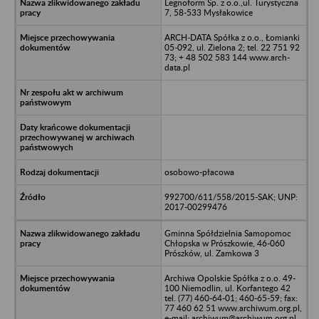
Legnoform Sp. z o.o.,ul. Turystyczna
7, 58-533 Mysłakowice
ARCH-DATA Spółka z o.o., Łomianki
05-092, ul. Zielona 2; tel. 22 751 92
73; + 48 502 583 144 www.arch-
data.pl
osobowo-płacowa
992700/611/558/2015-SAK; UNP:
2017-00299476
Gminna Spółdzielnia Samopomoc
Chłopska w Prószkowie, 46-060
Prószków, ul. Zamkowa 3
Archiwa Opolskie Spółka z o.o. 49-
100 Niemodlin, ul. Korfantego 42
tel. (77) 460-64-01; 460-65-59; fax:
77 460 62 51 www.archiwum.org.pl,
e-mail: archiwum@archiwum.org.pl