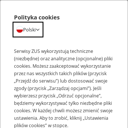
Polityka cookies
Polski
Menu
Szukaj
Serwisy ZUS wykorzystują techniczne
(niezbędne) oraz analityczne (opcjonalne) pliki
cookies. Możesz zaakceptować wykorzystanie
Emerytury
przez nas wszystkich takich plików (przycisk
„Przejdź do serwisu”) lub dostosować swoje
zgody (przycisk „Zarządzaj opcjami”). Jeśli
wybierzesz przycisk „Odrzuć opcjonalne”,
będziemy wykorzystywać tylko niezbędne pliki
Baza zlikwidowanych lub
cookies. W każdej chwili możesz zmienić swoje
przekształconych zakładów pracy
ustawienia. Aby to zrobić, kliknij „Ustawienia
plików cookies” w stopce.