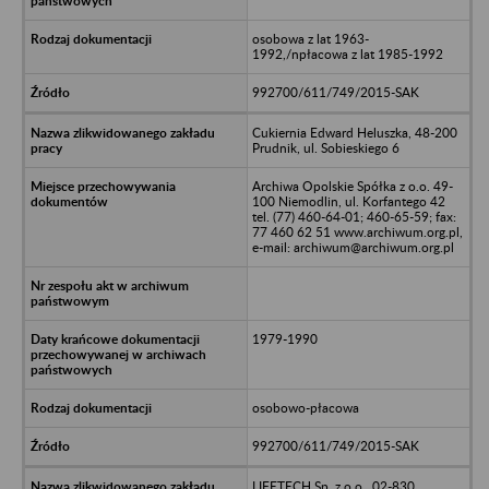
osobowa z lat 1963-
1992,/npłacowa z lat 1985-1992
992700/611/749/2015-SAK
Cukiernia Edward Heluszka, 48-200
Prudnik, ul. Sobieskiego 6
Archiwa Opolskie Spółka z o.o. 49-
100 Niemodlin, ul. Korfantego 42
tel. (77) 460-64-01; 460-65-59; fax:
77 460 62 51 www.archiwum.org.pl,
e-mail: archiwum@archiwum.org.pl
1979-1990
osobowo-płacowa
992700/611/749/2015-SAK
LIFETECH Sp. z o.o., 02-830