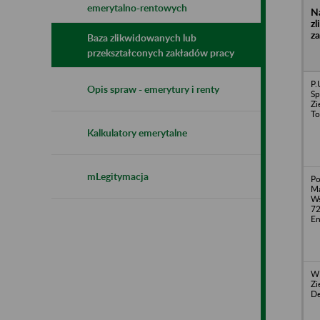
emerytalno-rentowych
N
z
z
Baza zlikwidowanych lub
przekształconych zakładów pracy
P.
Opis spraw - emerytury i renty
Sp
Zi
To
Kalkulatory emerytalne
mLegitymacja
Po
Ma
Ws
72
En
WE
Zi
De