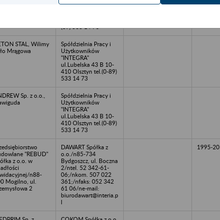
o.
410 Olsztyn,
Składnica Akt
Niearchiwalnych tel.
(89) 533 14 73
TON STAL, Wilimy
Spółdzielnia Pracy i
ło Mrągowa
Użytkowników
"INTEGRA"
ul.Lubelska 43 B 10-
410 Olsztyn tel.(0-89)
533 14 73
DREW Sp. z o.o.,
Spółdzielnia Pracy i
awiguda
Użytkowników
"INTEGRA"
ul.Lubelska 43 B 10-
410 Olsztyn tel.(0-89)
533 14 73
zedsiębiorstwo
DAWART Spółka z
1995-20
udowlane "REBUD"
o.o./n85-734
ółka z o.o. w
Bydgoszcz, ul. Boczna
adłości
2/ntel. 52 342-61-
kwidacyjnej/n88-
06;/nkom. 507 022
0 Mogilno, ul.
361;/nfaks: 052 342
zemysłowa 2
61 06/ne-mail:
biurodawart@interia.p
l
DPRIM Sp. z
COKOM Spółka z o.o.