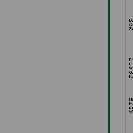
LO
Go
Za
Pr
B
W
Go
Ko
H
M
o.
Wl