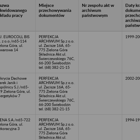
azwa
Miejsce
Nr zespołu akt w
Daty k
likwidowanego
przechowywania
archiwum
dokume
akładu pracy
dokumentów
państwowym
przech
archiw
państw
U. EUROCOLL BIS
PERFEKCJA
1999-20
. z o.o./n65-114
ARCHIWUM Sp.z o.o.
elona Góra, ul.
ul. Zacisze 16A, 65-
warowa 14
775 Zielona Góra
Składnica Akt ul.
Świerczewskiego 76C,
66-200 Świebodzin
tel. (68) 382-21-15
krycia Dachowe
PERFEKCJA
2002-20
rek Janik i
ARCHIWUM Sp.z o.o.
pólnicy S.J./n65-
ul. Zacisze 16A, 65-
9 Zielona Góra, ul.
775 Zielona Góra
ergetyków 7
Składnica Akt ul.
Świerczewskiego 76C,
66-200 Świebodzin
tel. (68) 382-21-15
NA S.A./n65-722
PERFEKCJA
1994-19
elona Góra, ul.
ARCHIWUM Sp.z o.o.
koracyjna 3
ul. Zacisze 16A, 65-
775 Zielona Góra
Składnica Akt ul.