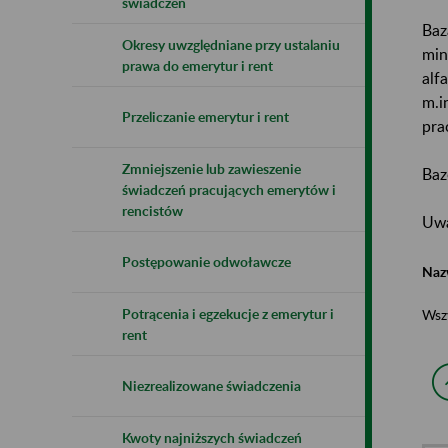
świadczeń
Baz
Okresy uwzględniane przy ustalaniu
min
prawa do emerytur i rent
alf
m.i
Przeliczanie emerytur i rent
pra
Zmniejszenie lub zawieszenie
Baz
świadczeń pracujących emerytów i
rencistów
Uwa
Postępowanie odwoławcze
Naz
Potrącenia i egzekucje z emerytur i
Wsz
rent
Niezrealizowane świadczenia
Kwoty najniższych świadczeń