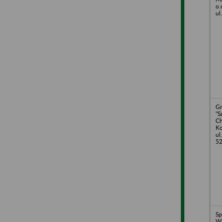
o.
ul
Gm
"
Ch
Ko
ul
52
Sp
Wi