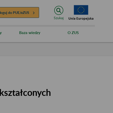
loguj do
PUE/eZUS
Szukaj
y
Baza wiedzy
O ZUS
kształconych