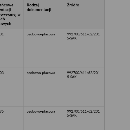
rańcowe
Rodzaj
Źródło
ntacji
dokumentacji
owywanej w
ach
owych
01
osobowo-płacowa
992700/611/62/201
5-SAK
03
osobowo-płacowa
992700/611/62/201
5-SAK
95
osobowo-płacowa
992700/611/62/201
5-SAK