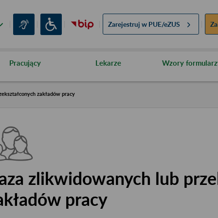
Zarejestruj w
PUE/eZUS
Za
Pracujący
Lekarze
Wzory formularz
zekształconych zakładów pracy
aza zlikwidowanych lub prze
akładów pracy