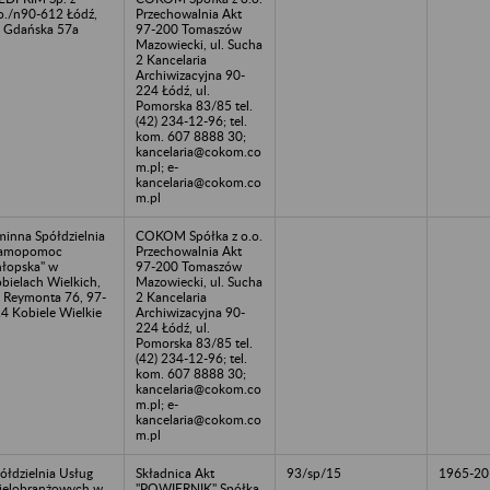
o./n90-612 Łódź,
Przechowalnia Akt
. Gdańska 57a
97-200 Tomaszów
Mazowiecki, ul. Sucha
2 Kancelaria
Archiwizacyjna 90-
224 Łódź, ul.
Pomorska 83/85 tel.
(42) 234-12-96; tel.
kom. 607 8888 30;
kancelaria@cokom.co
m.pl; e-
kancelaria@cokom.co
m.pl
inna Spółdzielnia
COKOM Spółka z o.o.
Samopomoc
Przechowalnia Akt
łopska" w
97-200 Tomaszów
bielach Wielkich,
Mazowiecki, ul. Sucha
. Reymonta 76, 97-
2 Kancelaria
4 Kobiele Wielkie
Archiwizacyjna 90-
224 Łódź, ul.
Pomorska 83/85 tel.
(42) 234-12-96; tel.
kom. 607 8888 30;
kancelaria@cokom.co
m.pl; e-
kancelaria@cokom.co
m.pl
ółdzielnia Usług
Składnica Akt
93/sp/15
1965-20
elobranżowych w
"POWIERNIK" Spółka