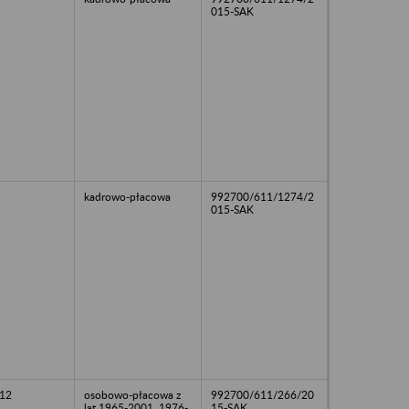
015-SAK
kadrowo-płacowa
992700/611/1274/2
015-SAK
12
osobowo-płacowa z
992700/611/266/20
lat 1965-2001, 1976-
15-SAK