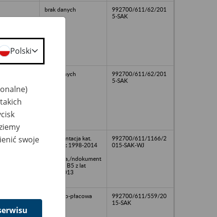
brak danych
992700/611/62/201
5-SAK
Polski
brak danych
992700/611/62/201
5-SAK
jonalne)
takich
cisk
dziemy
ienić swoje
dokumentacja kat.
992700/611/1166/2
B50 z lat 1998-2014
015-SAK-WJ
w tym
osobowa,/ndokument
acja kat. B5 z lat
2009-2013
osobowo-płacowa
992700/611/559/20
15-SAK
serwisu