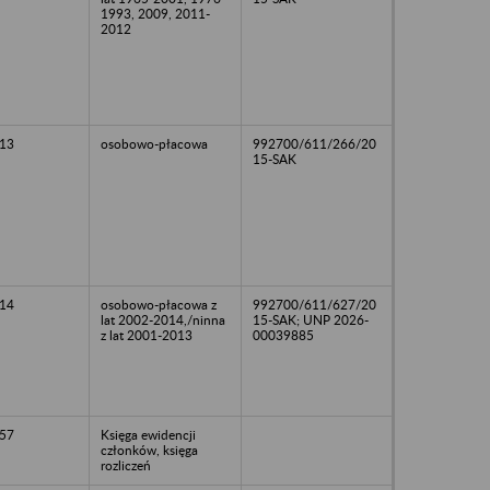
1993, 2009, 2011-
2012
13
osobowo-płacowa
992700/611/266/20
15-SAK
14
osobowo-płacowa z
992700/611/627/20
lat 2002-2014,/ninna
15-SAK; UNP 2026-
z lat 2001-2013
00039885
57
Księga ewidencji
członków, księga
rozliczeń