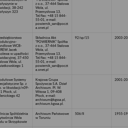
ołyszynie w
z o.o., 37-464 Stalowa
kwidacji, 38-242
Wola, ul.
ołyszyn 323
Przemysłowa 13,
Tel/fax: +48 15 844-
55-01, e-mail:
powiernik_san@poczt
a.onet.pl
zedsiębiorstwo
Składnica Akt
92/sp/15
2003-20
odukcyjno-
"POWIERNIK" Spółka
andlowe WCB-
z o.o., 37-464 Stalowa
CREW Jacek
Wola, ul.
olewa w upadłości
Przemysłowa 13,
kwidacyjnej, 37-450
Tel/fax: +48 15 844-
alowa Wola, ul.
55-01, e-mail:
iatkowskiego 1
powiernik_san@poczt
a.onet.pl
dułowe Systemy
Krajowa Grupa
2001-20
ecjalistyczne Sp. z
Spożywcza S.A. Dział
o. w likwidacji/n09-
Archiwum. Pl. W.
1 Płock, ul.
Witosa 1, 09-408
lenickiego 42
Płock, e-mail:
archiwum@kgssa.pl,
archiwum.kgssa.pl.
lnicza Spółdzielnia
Archiwum Państwowe
506/II
1955-19
twórcza Wola
w Toruniu
du w Skrzypkowie