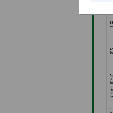
o.
BE
ko
AN
St
Pr
B
Sp
up
li
30
Pr
ME