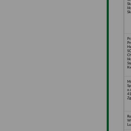
Sk
li
Sk
Pr
Pr
H
S
Ch
li
St
Kw
Mo
Sp
o.
41
Zg
Ro
Wy
Lu