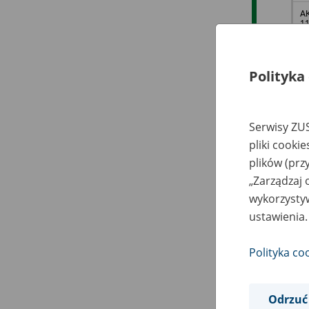
AK
11
Tr
Polityka
AG
o.
Serwisy ZUS
Wa
1
pliki cooki
plików (prz
„Zarządzaj 
wykorzystyw
Pr
li
ustawienia.
Gn
10
Polityka co
Pr
Ha
Odrzuć
Ma
Bu