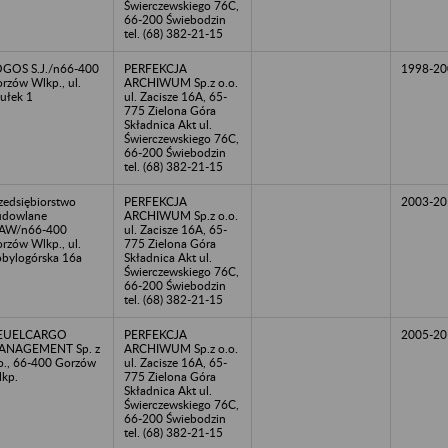
Świerczewskiego 76C,
66-200 Świebodzin
tel. (68) 382-21-15
GOS S.J./n66-400
PERFEKCJA
1998-20
rzów Wlkp., ul.
ARCHIWUM Sp.z o.o.
ułek 1
ul. Zacisze 16A, 65-
775 Zielona Góra
Składnica Akt ul.
Świerczewskiego 76C,
66-200 Świebodzin
tel. (68) 382-21-15
zedsiębiorstwo
PERFEKCJA
2003-20
udowlane
ARCHIWUM Sp.z o.o.
AW/n66-400
ul. Zacisze 16A, 65-
rzów Wlkp., ul.
775 Zielona Góra
bylogórska 16a
Składnica Akt ul.
Świerczewskiego 76C,
66-200 Świebodzin
tel. (68) 382-21-15
EUELCARGO
PERFEKCJA
2005-20
ANAGEMENT Sp. z
ARCHIWUM Sp.z o.o.
o., 66-400 Gorzów
ul. Zacisze 16A, 65-
kp.
775 Zielona Góra
Składnica Akt ul.
Świerczewskiego 76C,
66-200 Świebodzin
tel. (68) 382-21-15