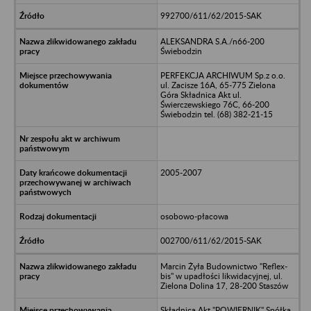
992700/611/62/2015-SAK
ALEKSANDRA S.A./n66-200
Świebodzin
PERFEKCJA ARCHIWUM Sp.z o.o.
ul. Zacisze 16A, 65-775 Zielona
Góra Składnica Akt ul.
Świerczewskiego 76C, 66-200
Świebodzin tel. (68) 382-21-15
2005-2007
osobowo-płacowa
002700/611/62/2015-SAK
Marcin Żyła Budownictwo "Reflex-
bis" w upadłości likwidacyjnej, ul.
Zielona Dolina 17, 28-200 Staszów
Składnica Akt "POWIERNIK" Spółka