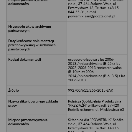
z o.o., 37-464 Stalowa Wola, ul.
Przemysłowa 13, Tel/fax: +48 15
844-55-01, e-mail:
powiernik_san@poczta.onet.pl
osobowo-płacowa z lat 2006-
2013,/nniearchiwalna (B-25) z lat
2002, 2006-2013,/nniearchiwalna
(B-10) z lat 2006-
2014,/nniearchiwalna (B-6, B-5) z lat
2006-2013
992700/611/266/2015-SAK
Rolnicza Spółdzielnia Produkcyjna
"PRZYJAŹŃ" w likwidacji, 37-420
Rudnik n/Sanem, ul. Mickiewicza 63
Składnica Akt "POWIERNIK" Spółka
z o.o., 37-464 Stalowa Wola, ul.
Przemysłowa 13, Tel/fax: +48 15