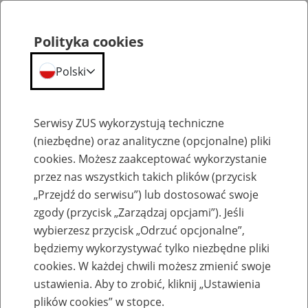
Polityka cookies
Polski
Menu
Szukaj
Serwisy ZUS wykorzystują techniczne
(niezbędne) oraz analityczne (opcjonalne) pliki
cookies. Możesz zaakceptować wykorzystanie
Emerytury
przez nas wszystkich takich plików (przycisk
„Przejdź do serwisu”) lub dostosować swoje
zgody (przycisk „Zarządzaj opcjami”). Jeśli
wybierzesz przycisk „Odrzuć opcjonalne”,
będziemy wykorzystywać tylko niezbędne pliki
Baza zlikwidowanych lub
cookies. W każdej chwili możesz zmienić swoje
przekształconych zakładów pracy
ustawienia. Aby to zrobić, kliknij „Ustawienia
plików cookies” w stopce.