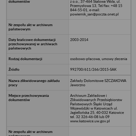
z o.o., 37-464 Stalowa Wola, ul.
Przemysłowa 13, Tel/fax: +48 15
844-55-01, e-mail:
powiernik_san@poczta.onet.pl
2003-2014
osobowo-płacowa, umowy zlecenia
992700/611/266/2015-SAK
Zakłady Dolomitowe SZCZAKOWA
Jaworzno
Archiwum Zakładowe i
Zlikwidowanych Przedsiębiorstw
Państwowych Śląski Urząd
Wojewódzki w Katowicach ul.
Jagiellońska 25, 40-032 Katowice
tel. 32 326-46-08 lub 09
www.katowice.uw.gov.pl