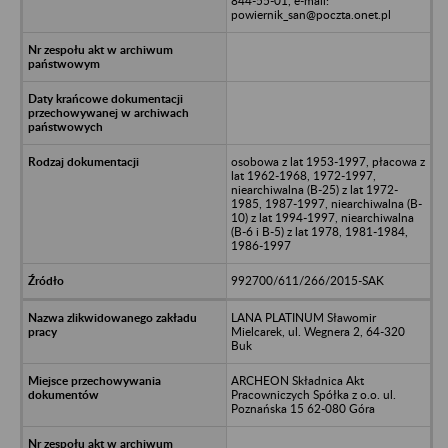
844-55-01, e-mail:
powiernik_san@poczta.onet.pl
osobowa z lat 1953-1997, płacowa z
lat 1962-1968, 1972-1997,
niearchiwalna (B-25) z lat 1972-
1985, 1987-1997, niearchiwalna (B-
10) z lat 1994-1997, niearchiwalna
(B-6 i B-5) z lat 1978, 1981-1984,
1986-1997
992700/611/266/2015-SAK
LANA PLATINUM Sławomir
Mielcarek, ul. Wegnera 2, 64-320
Buk
ARCHEON Składnica Akt
Pracowniczych Spółka z o.o. ul.
Poznańska 15 62-080 Góra