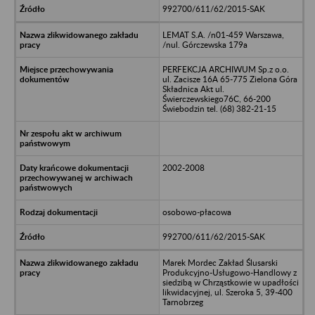
992700/611/62/2015-SAK
LEMAT S.A. /n01-459 Warszawa,
/nul. Górczewska 179a
PERFEKCJA ARCHIWUM Sp.z o.o.
ul. Zacisze 16A 65-775 Zielona Góra
Składnica Akt ul.
Świerczewskiego76C, 66-200
Świebodzin tel. (68) 382-21-15
2002-2008
osobowo-płacowa
992700/611/62/2015-SAK
Marek Mordec Zakład Ślusarski
Produkcyjno-Usługowo-Handlowy z
siedzibą w Chrząstkowie w upadłości
likwidacyjnej, ul. Szeroka 5, 39-400
Tarnobrzeg